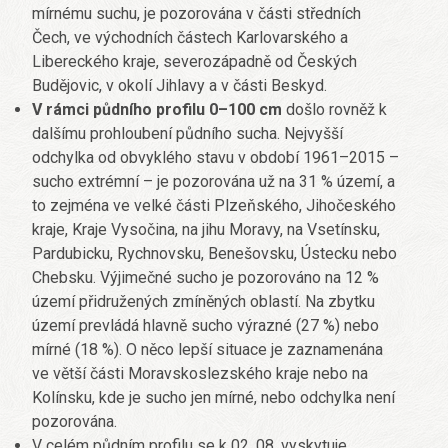
mírnému suchu, je pozorována v části středních
Čech, ve východních částech Karlovarského a
Libereckého kraje, severozápadně od Českých
Budějovic, v okolí Jihlavy a v části Beskyd.
V rámci půdního profilu 0–100 cm
došlo rovněž k
dalšímu prohloubení půdního sucha. Nejvyšší
odchylka od obvyklého stavu v období 1961–2015 –
sucho extrémní – je pozorována už na 31 % území, a
to zejména ve velké části Plzeňského, Jihočeského
kraje, Kraje Vysočina, na jihu Moravy, na Vsetínsku,
Pardubicku, Rychnovsku, Benešovsku, Ústecku nebo
Chebsku. Výjimečné sucho je pozorováno na 12 %
území přidružených zmíněných oblastí. Na zbytku
území prevládá hlavně sucho výrazné (27 %) nebo
mírné (18 %). O něco lepší situace je zaznamenána
ve větší části Moravskoslezského kraje nebo na
Kolínsku, kde je sucho jen mírné, nebo odchylka není
pozorována.
V celém půdním profilu se k 02. 08. vyskytuje