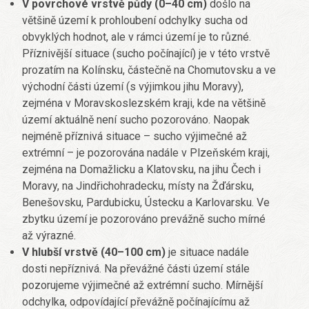
V povrchové vrstvě půdy (0–40 cm)
došlo na
většině území k prohloubení odchylky sucha od
obvyklých hodnot, ale v rámci území je to různé.
Příznivější situace (sucho počínající) je v této vrstvě
prozatím na Kolínsku, částečně na Chomutovsku a ve
východní části území (s výjimkou jihu Moravy),
zejména v Moravskoslezském kraji, kde na většině
území aktuálně není sucho pozorováno. Naopak
nejméně příznivá situace – sucho výjimečné až
extrémní – je pozorována nadále v Plzeňském kraji,
zejména na Domažlicku a Klatovsku, na jihu Čech i
Moravy, na Jindřichohradecku, místy na Žďársku,
Benešovsku, Pardubicku, Ústecku a Karlovarsku. Ve
zbytku území je pozorováno prevážně sucho mírné
až výrazné.
V hlubší vrstvě (40–100 cm)
je situace nadále
dosti nepříznivá. Na převážné části území stále
pozorujeme výjimečné až extrémní sucho. Mírnější
odchylka, odpovídající převážně počínajícímu až