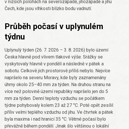
v nižších polohách na severozápadě, jihozápadě a jihu
Čech, kde jsou vlhkosti blízko bodu vadnutí.
Průběh počasí v uplynulém
týdnu
Uplynulý týden (26. 7. 2026 – 3. 8. 2026) bylo území
Česka hlavně pod vlivem tlakové výše. Srážky se
vyskytovaly hlavně v pondělí a následně v pátek a
sobotu. Celkově jich prostorově příliš nebylo. Nejvíce
napršelo na severu Moravy, kde byly zaznamenány
úhrny okolo 25–40 mm za týden. Na druhou stranu na
více než polovině území republiky napršelo jen do 5
mm za týden. Denní teploty vzduchu se počátkem
týdne pohybovaly kolem 23 až 27 °C. Poté opět zesílil
příliv velmi teplého vzduchu od jihu. Ve čtvrtek a pátek
byla maxima i nad hranicí 35 °C. Větrné počasí bylo
převážně během pondělí. Jinak šlo většinou o lokální