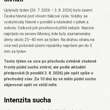
Uplynulý týden (26. 7. 2026 – 3. 8. 2026) bylo území
Česka hlavně pod vlivem tlakové výše. Srážky se
vyskytovaly hlavně v pondělí a následně v pátek a
sobotu. Celkově jich prostorově příliš nebylo. Nejvíce
napršelo na severu Moravy, kde byly zaznamenány
úhrny okolo 25–40 mm za týden. Na druhou stranu na
více než polovině území republiky napršelo jen do 5
mm za týden.
Tento týden se sice po přechodu zvlněné studené
fronty půdní sucho zmírní, ale podle aktuální
předpovědi (k pondělí 3. 8. 2026) jde opět spíše o
přechodný stav. Za 10 dnů by se mělo půdní sucho
objevovat opět ve větší míře.
Intenzita sucha