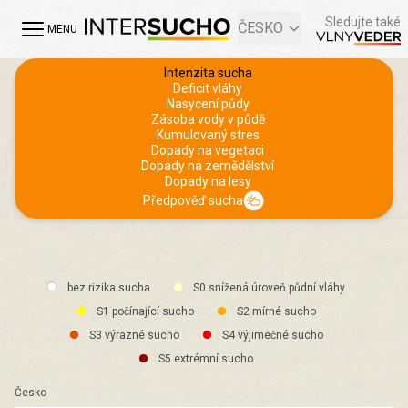
Sledujte také
ČESKO
MENU
Intenzita sucha
Deficit vláhy
Nasycení půdy
Zásoba vody v půdě
Kumulovaný stres
Dopady na vegetaci
Dopady na zemědělství
Dopady na lesy
Předpověď sucha
bez rizika sucha
S0 snížená úroveň půdní vláhy
S1 počínající sucho
S2 mírné sucho
S3 výrazné sucho
S4 výjimečné sucho
S5 extrémní sucho
Česko