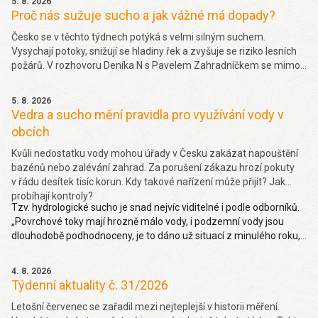
5. 8. 2026
Proč nás sužuje sucho a jak vážné má dopady?
Česko se v těchto týdnech potýká s velmi silným suchem.
Vysychají potoky, snižují se hladiny řek a zvyšuje se riziko lesních
požárů. V rozhovoru Deníka N s Pavelem Zahradníčkem se mimo
jiné dočtete jakých projevů sucha si můžeme všímat okolo sebe,
jakou část sucha způsobila klimatická změna nebo jak závažný
5. 8. 2026
problém je málo vody v řekách. Více
zde.
Vedra a sucho mění pravidla pro využívání vody v
obcích
Kvůli nedostatku vody mohou úřady v Česku zakázat napouštění
bazénů nebo zalévání zahrad. Za porušení zákazu hrozí pokuty
v řádu desítek tisíc korun. Kdy takové nařízení může přijít? Jak
probíhají kontroly?
Tzv. hydrologické sucho je snad nejvíc viditelné i podle odborníků.
„Povrchové toky mají hrozně málo vody, i podzemní vody jsou
dlouhodobě podhodnoceny, je to dáno už situací z minulého roku,
takže hydrologické sucho je letos hodně viditelné,“ uvedl Pavel
Zahradníček. Více na denik.cz
zde
.
4. 8. 2026
Týdenní aktuality č. 31/2026
Letošní červenec se zařadil mezi nejteplejší v historii měření.