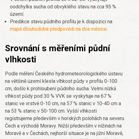
oodchylka sucha od obvyklého stavu na cca 95 %
území.
Predikce stavu půdního profilu je k dispozici na
mapě dlouhodobé předpovědi na dva měsíce
.
Srovnání s měřeními půdní
vlhkosti
Podle měření Českého hydrometeorologického ústavu
na většině území klesla vlhkost půdy v profilu 0-100
cm, došlo k prohloubení půdního sucha. Velmi nízká
vlhkost půdy pod 30 % VVK se vyskytuje na 67 %
stanic ve vrstvě 0-10 cm, na 57 % stanic v 10-40 cm a
na 53 % stanic v 50-100 cm. Vyšší vlhkosti
registrujeme především v horských polohách na severu
Čech a východě Moravy. Nižší především v nížinách na
Moravě a v Čechách, nejhorší situace je na jižní Moravě,