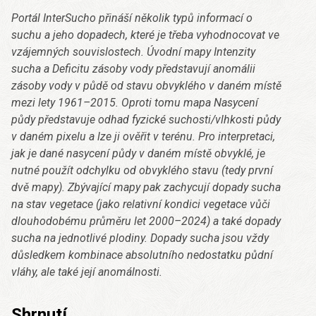
Portál InterSucho přináší několik typů informací o
suchu a jeho dopadech, které je třeba vyhodnocovat ve
vzájemných souvislostech. Úvodní mapy Intenzity
sucha a Deficitu zásoby vody představují anomálii
zásoby vody v půdě od stavu obvyklého v daném místě
mezi lety 1961–2015. Oproti tomu mapa Nasycení
půdy představuje odhad fyzické suchosti/vlhkosti půdy
v daném pixelu a lze ji ověřit v terénu. Pro interpretaci,
jak je dané nasycení půdy v daném místě obvyklé, je
nutné použít odchylku od obvyklého stavu (tedy první
dvě mapy). Zbývající mapy pak zachycují dopady sucha
na stav vegetace (jako relativní kondici vegetace vůči
dlouhodobému průměru let 2000–2024) a také dopady
sucha na jednotlivé plodiny. Dopady sucha jsou vždy
důsledkem kombinace absolutního nedostatku půdní
vláhy, ale také její anomálnosti.
Shrnutí