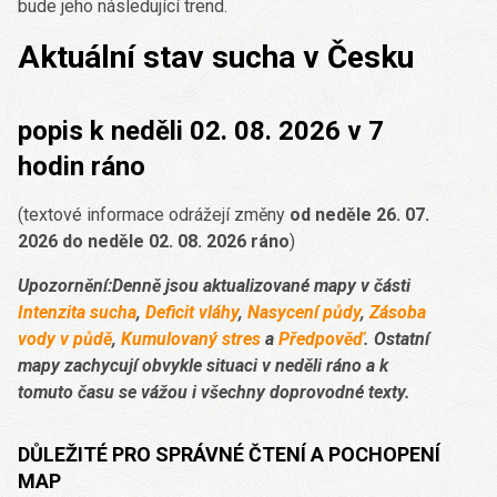
bude jeho následující trend.
Aktuální stav sucha v Česku
popis k neděli 02. 08. 2026 v 7
hodin ráno
(textové informace odrážejí změny
od neděle 26. 07.
2026 do neděle 02. 08. 2026 ráno
)
Upozornění:Denně jsou aktualizované mapy v části
Intenzita sucha
,
Deficit vláhy
,
Nasycení půdy
,
Zásoba
vody v půdě
,
Kumulovaný stres
a
Předpověď
. Ostatní
mapy zachycují obvykle situaci v neděli ráno a k
tomuto času se vážou i všechny doprovodné texty.
DŮLEŽITÉ PRO SPRÁVNÉ ČTENÍ A POCHOPENÍ
MAP