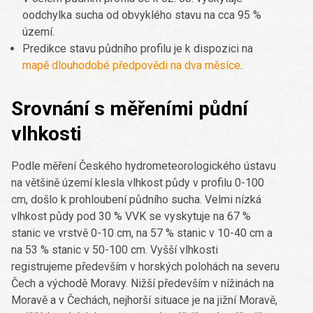
oodchylka sucha od obvyklého stavu na cca 95 %
území.
Predikce stavu půdního profilu je k dispozici na
mapě dlouhodobé předpovědi na dva měsíce
.
Srovnání s měřeními půdní
vlhkosti
Podle měření Českého hydrometeorologického ústavu
na většině území klesla vlhkost půdy v profilu 0-100
cm, došlo k prohloubení půdního sucha. Velmi nízká
vlhkost půdy pod 30 % VVK se vyskytuje na 67 %
stanic ve vrstvě 0-10 cm, na 57 % stanic v 10-40 cm a
na 53 % stanic v 50-100 cm. Vyšší vlhkosti
registrujeme především v horských polohách na severu
Čech a východě Moravy. Nižší především v nížinách na
Moravě a v Čechách, nejhorší situace je na jižní Moravě,