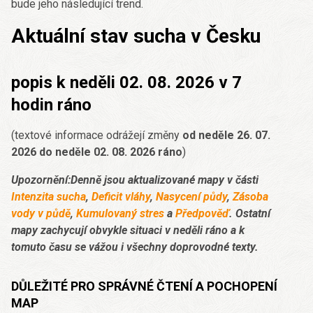
bude jeho následující trend.
Aktuální stav sucha v Česku
popis k neděli 02. 08. 2026 v 7
hodin ráno
(textové informace odrážejí změny
od neděle 26. 07.
2026 do neděle 02. 08. 2026 ráno
)
Upozornění:Denně jsou aktualizované mapy v části
Intenzita sucha
,
Deficit vláhy
,
Nasycení půdy
,
Zásoba
vody v půdě
,
Kumulovaný stres
a
Předpověď
. Ostatní
mapy zachycují obvykle situaci v neděli ráno a k
tomuto času se vážou i všechny doprovodné texty.
DŮLEŽITÉ PRO SPRÁVNÉ ČTENÍ A POCHOPENÍ
MAP