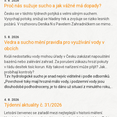
5. 8. 2026
Proč nás sužuje sucho a jak vážné má dopady?
Česko se v těchto týdnech potýká s velmi silným suchem.
Vysychají potoky, snižují se hladiny řek a zvyšuje se riziko lesních
požárů. V rozhovoru Deníka N s Pavelem Zahradníčkem se mimo
jiné dočtete jakých projevů sucha si můžeme všímat okolo sebe,
jakou část sucha způsobila klimatická změna nebo jak závažný
5. 8. 2026
problém je málo vody v řekách. Více
zde.
Vedra a sucho mění pravidla pro využívání vody v
obcích
Kvůli nedostatku vody mohou úřady v Česku zakázat napouštění
bazénů nebo zalévání zahrad. Za porušení zákazu hrozí pokuty
v řádu desítek tisíc korun. Kdy takové nařízení může přijít? Jak
probíhají kontroly?
Tzv. hydrologické sucho je snad nejvíc viditelné i podle odborníků.
„Povrchové toky mají hrozně málo vody, i podzemní vody jsou
dlouhodobě podhodnoceny, je to dáno už situací z minulého roku,
takže hydrologické sucho je letos hodně viditelné,“ uvedl Pavel
Zahradníček. Více na denik.cz
zde
.
4. 8. 2026
Týdenní aktuality č. 31/2026
Letošní červenec se zařadil mezi nejteplejší v historii měření.