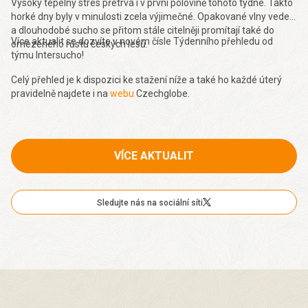
Vysoký tepelný stres přetrvá i v první polovině tohoto týdne. Takto
horké dny byly v minulosti zcela výjimečné. Opakované vlny veder
a dlouhodobé sucho se přitom stále citelněji promítají také do
Více aktualit se dozvíte v novém čísle Týdenního přehledu od
omezeného růstu českých lesů.
týmu Intersucho!
Celý přehled je k dispozici ke stažení níže a také ho každé úterý
pravidelně najdete i na
webu
Czechglobe.
VÍCE AKTUALIT
Sledujte nás na sociální síti