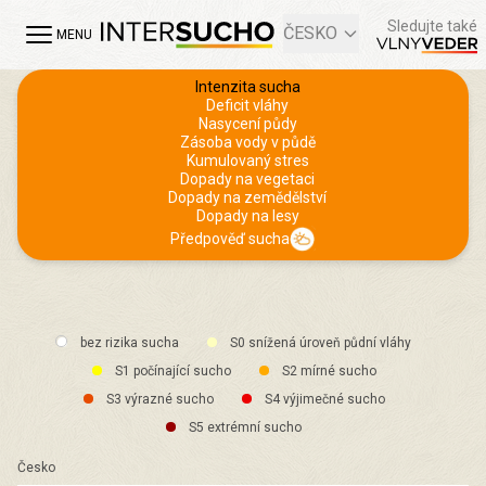
Sledujte také
ČESKO
MENU
Intenzita sucha
Deficit vláhy
Nasycení půdy
Zásoba vody v půdě
Kumulovaný stres
Dopady na vegetaci
Dopady na zemědělství
Dopady na lesy
Předpověď sucha
bez rizika sucha
S0 snížená úroveň půdní vláhy
S1 počínající sucho
S2 mírné sucho
S3 výrazné sucho
S4 výjimečné sucho
S5 extrémní sucho
Česko