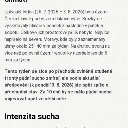
Uplynulý týden (26. 7. 2026 – 3. 8. 2026) bylo území
Česka hlavně pod vlivem tlakové výše. Srážky se
vyskytovaly hlavně v pondělí a následně v pátek a
sobotu. Celkově jich prostorově příliš nebylo. Nejvíce
napršelo na severu Moravy, kde byly zaznamenány
úhrny okolo 25–40 mm za týden. Na druhou stranu na
více než polovině území republiky napršelo jen do 5
mm za týden.
Tento týden se sice po přechodu zvlněné studené
fronty půdní sucho zmírní, ale podle aktuální
předpovědi (k pondělí 3. 8. 2026) jde opět spíše o
přechodný stav. Za 10 dnů by se mělo půdní sucho
objevovat opět ve větší míře.
Intenzita sucha