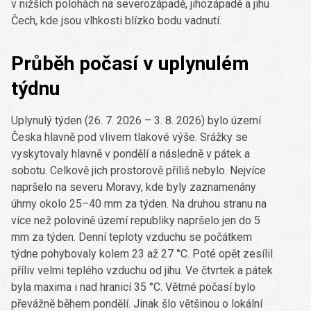
v nižších polohách na severozápadě, jihozápadě a jihu
Čech, kde jsou vlhkosti blízko bodu vadnutí.
Průběh počasí v uplynulém
týdnu
Uplynulý týden (26. 7. 2026 – 3. 8. 2026) bylo území
Česka hlavně pod vlivem tlakové výše. Srážky se
vyskytovaly hlavně v pondělí a následně v pátek a
sobotu. Celkově jich prostorově příliš nebylo. Nejvíce
napršelo na severu Moravy, kde byly zaznamenány
úhrny okolo 25–40 mm za týden. Na druhou stranu na
více než polovině území republiky napršelo jen do 5
mm za týden. Denní teploty vzduchu se počátkem
týdne pohybovaly kolem 23 až 27 °C. Poté opět zesílil
příliv velmi teplého vzduchu od jihu. Ve čtvrtek a pátek
byla maxima i nad hranicí 35 °C. Větrné počasí bylo
převážně během pondělí. Jinak šlo většinou o lokální