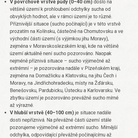
V povrchové vrstvě půdy (0–40 cm)
došlo na
většině území k prohloubení odchylky sucha od
obvyklých hodnot, ale v rámci území je to různé.
Příznivější situace (sucho počínající) je v této vrstvě
prozatím na Kolínsku, částečně na Chomutovsku a ve
východní části území (s výjimkou jihu Moravy),
zejména v Moravskoslezském kraji, kde na většině
území aktuálně není sucho pozorováno. Naopak
nejméně příznivá situace – sucho výjimečné až
extrémní – je pozorována nadále v Plzeňském kraji,
zejména na Domažlicku a Klatovsku, na jihu Čech i
Moravy, na Jindřichohradecku, místy na Žďársku,
Benešovsku, Pardubicku, Ústecku a Karlovarsku. Ve
zbytku území je pozorováno prevážně sucho mírné
až výrazné.
V hlubší vrstvě (40–100 cm)
je situace nadále
dosti nepříznivá. Na převážné části území stále
pozorujeme výjimečné až extrémní sucho. Mírnější
odchylka, odpovídající převážně počínajícímu až