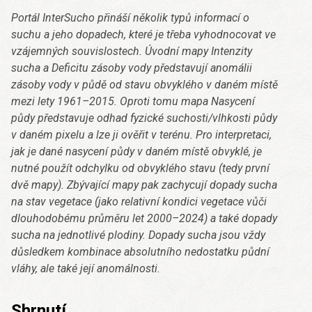
Portál InterSucho přináší několik typů informací o
suchu a jeho dopadech, které je třeba vyhodnocovat ve
vzájemných souvislostech. Úvodní mapy Intenzity
sucha a Deficitu zásoby vody představují anomálii
zásoby vody v půdě od stavu obvyklého v daném místě
mezi lety 1961–2015. Oproti tomu mapa Nasycení
půdy představuje odhad fyzické suchosti/vlhkosti půdy
v daném pixelu a lze ji ověřit v terénu. Pro interpretaci,
jak je dané nasycení půdy v daném místě obvyklé, je
nutné použít odchylku od obvyklého stavu (tedy první
dvě mapy). Zbývající mapy pak zachycují dopady sucha
na stav vegetace (jako relativní kondici vegetace vůči
dlouhodobému průměru let 2000–2024) a také dopady
sucha na jednotlivé plodiny. Dopady sucha jsou vždy
důsledkem kombinace absolutního nedostatku půdní
vláhy, ale také její anomálnosti.
Shrnutí