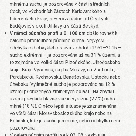
mírnému suchu, je pozorována v části středních
Čech, ve východních částech Karlovarského a
Libereckého kraje, severozápadně od Českých
Budějovic, v okolí Jihlavy a v části Beskyd.
V rámci půdního profilu 0–100 cm
došlo rovněž k
dalšímu prohloubení půdního sucha. Nejvyšší
odchylka od obvyklého stavu v období 1961–2015 –
sucho extrémní – je pozorována už na 31 % území, a
to zejména ve velké části Plzeňského, Jihočeského
kraje, Kraje Vysočina, na jihu Moravy, na Vsetínsku,
Pardubicku, Rychnovsku, Benešovsku, Ústecku nebo
Chebsku. Výjimečné sucho je pozorováno na 12 %
území přidružených zmíněných oblastí. Na zbytku
území prevládá hlavně sucho výrazné (27 %) nebo
mírné (18 %). O něco lepší situace je zaznamenána
ve větší části Moravskoslezského kraje nebo na
Kolínsku, kde je sucho jen mírné, nebo odchylka není
pozorována.
V celém půdním profilu se k 02. 08. vyskytuje