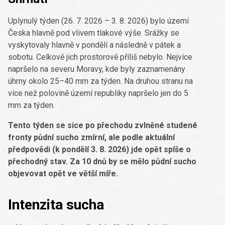
Uplynulý týden (26. 7. 2026 – 3. 8. 2026) bylo území
Česka hlavně pod vlivem tlakové výše. Srážky se
vyskytovaly hlavně v pondělí a následně v pátek a
sobotu. Celkově jich prostorově příliš nebylo. Nejvíce
napršelo na severu Moravy, kde byly zaznamenány
úhrny okolo 25–40 mm za týden. Na druhou stranu na
více než polovině území republiky napršelo jen do 5
mm za týden.
Tento týden se sice po přechodu zvlněné studené
fronty půdní sucho zmírní, ale podle aktuální
předpovědi (k pondělí 3. 8. 2026) jde opět spíše o
přechodný stav. Za 10 dnů by se mělo půdní sucho
objevovat opět ve větší míře.
Intenzita sucha