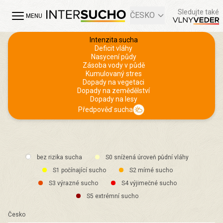
Sledujte také
ČESKO
MENU
Intenzita sucha
Deficit vláhy
Nasycení půdy
Zásoba vody v půdě
Kumulovaný stres
Dopady na vegetaci
Dopady na zemědělství
Dopady na lesy
Předpověď sucha
bez rizika sucha
S0 snížená úroveň půdní vláhy
S1 počínající sucho
S2 mírné sucho
S3 výrazné sucho
S4 výjimečné sucho
S5 extrémní sucho
Česko