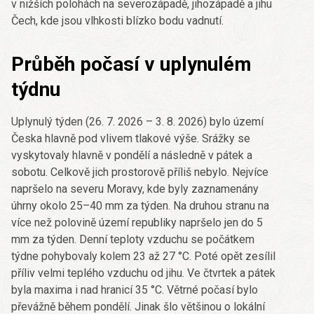
v nižších polohách na severozápadě, jihozápadě a jihu
Čech, kde jsou vlhkosti blízko bodu vadnutí.
Průběh počasí v uplynulém
týdnu
Uplynulý týden (26. 7. 2026 – 3. 8. 2026) bylo území
Česka hlavně pod vlivem tlakové výše. Srážky se
vyskytovaly hlavně v pondělí a následně v pátek a
sobotu. Celkově jich prostorově příliš nebylo. Nejvíce
napršelo na severu Moravy, kde byly zaznamenány
úhrny okolo 25–40 mm za týden. Na druhou stranu na
více než polovině území republiky napršelo jen do 5
mm za týden. Denní teploty vzduchu se počátkem
týdne pohybovaly kolem 23 až 27 °C. Poté opět zesílil
příliv velmi teplého vzduchu od jihu. Ve čtvrtek a pátek
byla maxima i nad hranicí 35 °C. Větrné počasí bylo
převážně během pondělí. Jinak šlo většinou o lokální