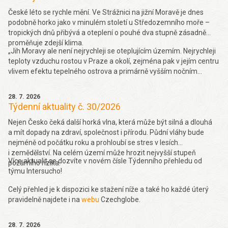
České léto se rychle mění. Ve Strážnici na jižní Moravě je dnes
podobně horko jako v minulém století u Středozemního moře –
tropických dnů přibývá a oteplení o pouhé dva stupně zásadně
proměňuje zdejší klima.
„Jih Moravy ale není nejrychleji se oteplujícím územím. Nejrychleji
teploty vzduchu rostou v Praze a okolí, zejména pak v jejím centru
vlivem efektu tepelného ostrova a primárně vyšším nočním
teplotám. Obecně se dá také říct, že rychleji teploty rostou na
stanicích do 600 metrů nad mořem (o 0,37 °C za dekádu 10 let za
28. 7. 2026
období 1961-2019), a naopak nad 900 metrů je trend růstu nižší
Týdenní aktuality č. 30/2026
(0,27 °C za 10 let v období 1961-2019),“ řekl k tomu Seznam
Zprávám Pavel Zahradníček. Více se dočtete
Nejen Česko čeká další horká vlna, která může být silná a dlouhá
zde.
a mít dopady na zdraví, společnost i přírodu. Půdní vláhy bude
nejméně od počátku roku a prohloubí se stres v lesích
i zemědělství. Na celém území může hrozit nejvyšší stupeň
Více aktualit se dozvíte v novém čísle Týdenního přehledu od
požárního rizika.
týmu Intersucho!
Celý přehled je k dispozici ke stažení níže a také ho každé úterý
pravidelně najdete i na
webu
Czechglobe.
28. 7. 2026