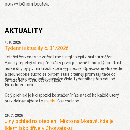
poryvy během bouřek.
AKTUALITY
4. 8. 2026
Týdenní aktuality č. 31/2026
Letošní červenec se zařadil mezi nejteplejší v historii měření.
Vysoký tepelný stres přetrvá i v první polovině tohoto týdne. Takto
horké dny byly v minulosti zcela výjimečné. Opakované vlny veder
a dlouhodobé sucho se přitom stále citelněji promítají také do
Více aktualit se dozvíte v novém čísle Týdenního přehledu od
omezeného růstu českých lesů.
týmu Intersucho!
Celý přehled je k dispozici ke stažení níže a také ho každé úterý
pravidelně najdete i na
webu
Czechglobe.
29. 7. 2026
Jiný pohled na oteplení: Místo na Moravě, kde je
lidem jako dříve v Chorvatsku