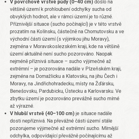
V povrchové vrstvě půdy (0–40 cm)
došlo na
většině území k prohloubení odchylky sucha od
obvyklých hodnot, ale v rámci území je to různé.
Příznivější situace (sucho počínající) je v této vrstvě
prozatím na Kolínsku, částečně na Chomutovsku a ve
východní části území (s výjimkou jihu Moravy),
zejména v Moravskoslezském kraji, kde na většině
území aktuálně není sucho pozorováno. Naopak
nejméně příznivá situace – sucho výjimečné až
extrémní – je pozorována nadále v Plzeňském kraji,
zejména na Domažlicku a Klatovsku, na jihu Čech i
Moravy, na Jindřichohradecku, místy na Žďársku,
Benešovsku, Pardubicku, Ústecku a Karlovarsku. Ve
zbytku území je pozorováno prevážně sucho mírné
až výrazné.
V hlubší vrstvě (40–100 cm)
je situace nadále
dosti nepříznivá. Na převážné části území stále
pozorujeme výjimečné až extrémní sucho. Mírnější
odchylka, odpovídající převážně počínajícímu až