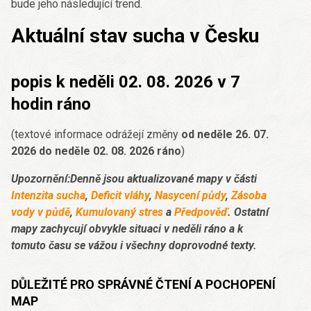
bude jeho následující trend.
Aktuální stav sucha v Česku
popis k neděli 02. 08. 2026 v 7
hodin ráno
(textové informace odrážejí změny
od neděle 26. 07.
2026 do neděle 02. 08. 2026 ráno
)
Upozornění:Denně jsou aktualizované mapy v části
Intenzita sucha
,
Deficit vláhy
,
Nasycení půdy
,
Zásoba
vody v půdě
,
Kumulovaný stres
a
Předpověď
. Ostatní
mapy zachycují obvykle situaci v neděli ráno a k
tomuto času se vážou i všechny doprovodné texty.
DŮLEŽITÉ PRO SPRÁVNÉ ČTENÍ A POCHOPENÍ
MAP