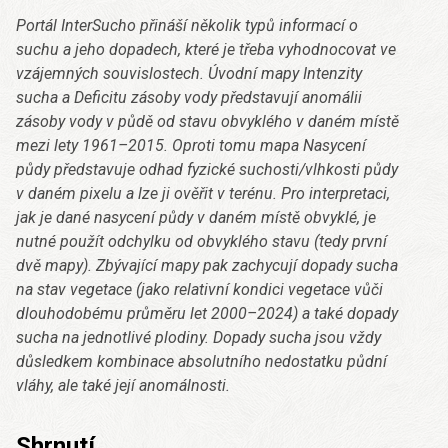
Portál InterSucho přináší několik typů informací o
suchu a jeho dopadech, které je třeba vyhodnocovat ve
vzájemných souvislostech. Úvodní mapy Intenzity
sucha a Deficitu zásoby vody představují anomálii
zásoby vody v půdě od stavu obvyklého v daném místě
mezi lety 1961–2015. Oproti tomu mapa Nasycení
půdy představuje odhad fyzické suchosti/vlhkosti půdy
v daném pixelu a lze ji ověřit v terénu. Pro interpretaci,
jak je dané nasycení půdy v daném místě obvyklé, je
nutné použít odchylku od obvyklého stavu (tedy první
dvě mapy). Zbývající mapy pak zachycují dopady sucha
na stav vegetace (jako relativní kondici vegetace vůči
dlouhodobému průměru let 2000–2024) a také dopady
sucha na jednotlivé plodiny. Dopady sucha jsou vždy
důsledkem kombinace absolutního nedostatku půdní
vláhy, ale také její anomálnosti.
Shrnutí