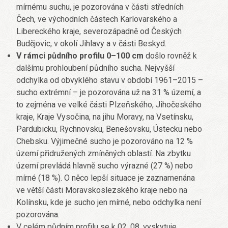
mírnému suchu, je pozorována v části středních
Čech, ve východních částech Karlovarského a
Libereckého kraje, severozápadně od Českých
Budějovic, v okolí Jihlavy a v části Beskyd.
V rámci půdního profilu 0–100 cm
došlo rovněž k
dalšímu prohloubení půdního sucha. Nejvyšší
odchylka od obvyklého stavu v období 1961–2015 –
sucho extrémní – je pozorována už na 31 % území, a
to zejména ve velké části Plzeňského, Jihočeského
kraje, Kraje Vysočina, na jihu Moravy, na Vsetínsku,
Pardubicku, Rychnovsku, Benešovsku, Ústecku nebo
Chebsku. Výjimečné sucho je pozorováno na 12 %
území přidružených zmíněných oblastí. Na zbytku
území prevládá hlavně sucho výrazné (27 %) nebo
mírné (18 %). O něco lepší situace je zaznamenána
ve větší části Moravskoslezského kraje nebo na
Kolínsku, kde je sucho jen mírné, nebo odchylka není
pozorována.
V celém půdním profilu se k 02. 08. vyskytuje