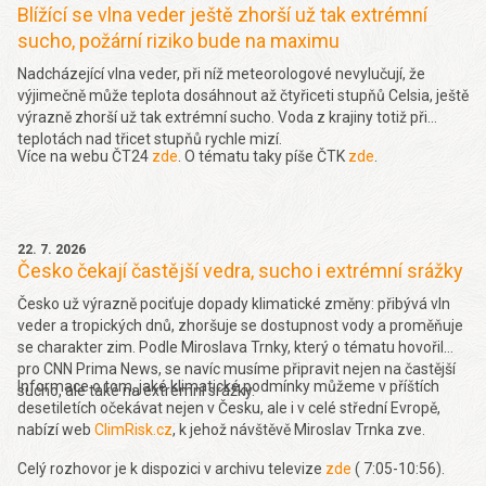
Blížící se vlna veder ještě zhorší už tak extrémní
sucho, požární riziko bude na maximu
Nadcházející vlna veder, při níž meteorologové nevylučují, že
výjimečně může teplota dosáhnout až čtyřiceti stupňů Celsia, ještě
výrazně zhorší už tak extrémní sucho. Voda z krajiny totiž při
teplotách nad třicet stupňů rychle mizí.
Více na webu ČT24
zde
. O tématu taky píše ČTK
zde
.
22. 7. 2026
Česko čekají častější vedra, sucho i extrémní srážky
Česko už výrazně pociťuje dopady klimatické změny: přibývá vln
veder a tropických dnů, zhoršuje se dostupnost vody a proměňuje
se charakter zim. Podle Miroslava Trnky, který o tématu hovořil
pro CNN Prima News, se navíc musíme připravit nejen na častější
Informace o tom, jaké klimatické podmínky můžeme v příštích
sucho, ale také na extrémní srážky.
desetiletích očekávat nejen v Česku, ale i v celé střední Evropě,
nabízí web
ClimRisk.cz
, k jehož návštěvě Miroslav Trnka zve.
Celý rozhovor je k dispozici v archivu televize
zde
( 7:05-10:56).