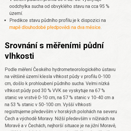
oodchylka sucha od obvyklého stavu na cca 95 %
území.
Predikce stavu půdního profilu je k dispozici na
mapě dlouhodobé předpovědi na dva měsíce
.
Srovnání s měřeními půdní
vlhkosti
Podle měření Českého hydrometeorologického ústavu
na většině území klesla vlhkost půdy v profilu 0-100
cm, došlo k prohloubení půdního sucha. Velmi nízká
vlhkost půdy pod 30 % VVK se vyskytuje na 67 %
stanic ve vrstvě 0-10 cm, na 57 % stanic v 10-40 cm a
na 53 % stanic v 50-100 cm. Vyšší vlhkosti
registrujeme především v horských polohách na severu
Čech a východě Moravy. Nižší především v nížinách na
Moravě a v Čechách, nejhorší situace je na jižní Moravě,