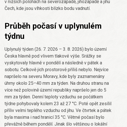
v nižších polohách na severozápadě, jihozápadě a jihu
Čech, kde jsou vlhkosti blízko bodu vadnutí.
Průběh počasí v uplynulém
týdnu
Uplynulý týden (26. 7. 2026 – 3. 8. 2026) bylo území
Česka hlavně pod vlivem tlakové výše. Srážky se
vyskytovaly hlavně v pondělí a následně v pátek a
sobotu. Celkově jich prostorově příliš nebylo. Nejvíce
napršelo na severu Moravy, kde byly zaznamenány
úhrny okolo 25–40 mm za týden. Na druhou stranu na
více než polovině území republiky napršelo jen do 5
mm za týden. Denní teploty vzduchu se počátkem
týdne pohybovaly kolem 23 až 27 °C. Poté opět zesílil
příliv velmi teplého vzduchu od jihu. Ve čtvrtek a pátek
byla maxima i nad hranicí 35 °C. Větrné počasí bylo
převážně během pondělí. Jinak šlo většinou o lokální