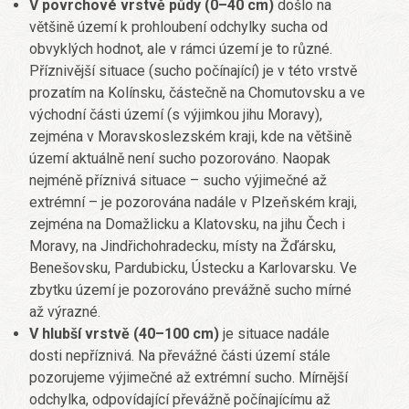
V povrchové vrstvě půdy (0–40 cm)
došlo na
většině území k prohloubení odchylky sucha od
obvyklých hodnot, ale v rámci území je to různé.
Příznivější situace (sucho počínající) je v této vrstvě
prozatím na Kolínsku, částečně na Chomutovsku a ve
východní části území (s výjimkou jihu Moravy),
zejména v Moravskoslezském kraji, kde na většině
území aktuálně není sucho pozorováno. Naopak
nejméně příznivá situace – sucho výjimečné až
extrémní – je pozorována nadále v Plzeňském kraji,
zejména na Domažlicku a Klatovsku, na jihu Čech i
Moravy, na Jindřichohradecku, místy na Žďársku,
Benešovsku, Pardubicku, Ústecku a Karlovarsku. Ve
zbytku území je pozorováno prevážně sucho mírné
až výrazné.
V hlubší vrstvě (40–100 cm)
je situace nadále
dosti nepříznivá. Na převážné části území stále
pozorujeme výjimečné až extrémní sucho. Mírnější
odchylka, odpovídající převážně počínajícímu až