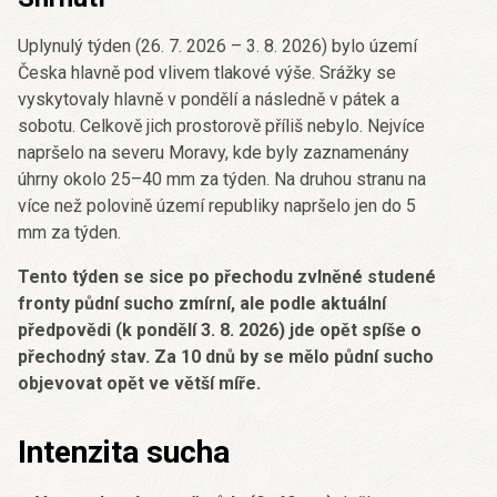
Uplynulý týden (26. 7. 2026 – 3. 8. 2026) bylo území
Česka hlavně pod vlivem tlakové výše. Srážky se
vyskytovaly hlavně v pondělí a následně v pátek a
sobotu. Celkově jich prostorově příliš nebylo. Nejvíce
napršelo na severu Moravy, kde byly zaznamenány
úhrny okolo 25–40 mm za týden. Na druhou stranu na
více než polovině území republiky napršelo jen do 5
mm za týden.
Tento týden se sice po přechodu zvlněné studené
fronty půdní sucho zmírní, ale podle aktuální
předpovědi (k pondělí 3. 8. 2026) jde opět spíše o
přechodný stav. Za 10 dnů by se mělo půdní sucho
objevovat opět ve větší míře.
Intenzita sucha