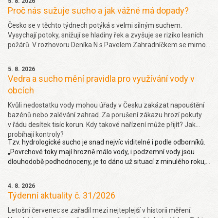
5. 8. 2026
Proč nás sužuje sucho a jak vážné má dopady?
Česko se v těchto týdnech potýká s velmi silným suchem.
Vysychají potoky, snižují se hladiny řek a zvyšuje se riziko lesních
požárů. V rozhovoru Deníka N s Pavelem Zahradníčkem se mimo
jiné dočtete jakých projevů sucha si můžeme všímat okolo sebe,
jakou část sucha způsobila klimatická změna nebo jak závažný
5. 8. 2026
problém je málo vody v řekách. Více
zde.
Vedra a sucho mění pravidla pro využívání vody v
obcích
Kvůli nedostatku vody mohou úřady v Česku zakázat napouštění
bazénů nebo zalévání zahrad. Za porušení zákazu hrozí pokuty
v řádu desítek tisíc korun. Kdy takové nařízení může přijít? Jak
probíhají kontroly?
Tzv. hydrologické sucho je snad nejvíc viditelné i podle odborníků.
„Povrchové toky mají hrozně málo vody, i podzemní vody jsou
dlouhodobě podhodnoceny, je to dáno už situací z minulého roku,
takže hydrologické sucho je letos hodně viditelné,“ uvedl Pavel
Zahradníček. Více na denik.cz
zde
.
4. 8. 2026
Týdenní aktuality č. 31/2026
Letošní červenec se zařadil mezi nejteplejší v historii měření.