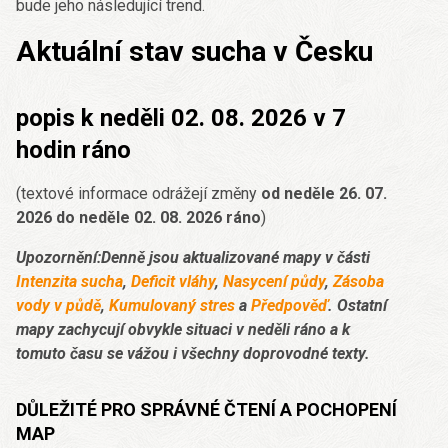
bude jeho následující trend.
Aktuální stav sucha v Česku
popis k neděli 02. 08. 2026 v 7
hodin ráno
(textové informace odrážejí změny
od neděle 26. 07.
2026 do neděle 02. 08. 2026 ráno
)
Upozornění:Denně jsou aktualizované mapy v části
Intenzita sucha
,
Deficit vláhy
,
Nasycení půdy
,
Zásoba
vody v půdě
,
Kumulovaný stres
a
Předpověď
. Ostatní
mapy zachycují obvykle situaci v neděli ráno a k
tomuto času se vážou i všechny doprovodné texty.
DŮLEŽITÉ PRO SPRÁVNÉ ČTENÍ A POCHOPENÍ
MAP