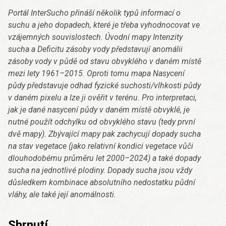
Portál InterSucho přináší několik typů informací o
suchu a jeho dopadech, které je třeba vyhodnocovat ve
vzájemných souvislostech. Úvodní mapy Intenzity
sucha a Deficitu zásoby vody představují anomálii
zásoby vody v půdě od stavu obvyklého v daném místě
mezi lety 1961–2015. Oproti tomu mapa Nasycení
půdy představuje odhad fyzické suchosti/vlhkosti půdy
v daném pixelu a lze ji ověřit v terénu. Pro interpretaci,
jak je dané nasycení půdy v daném místě obvyklé, je
nutné použít odchylku od obvyklého stavu (tedy první
dvě mapy). Zbývající mapy pak zachycují dopady sucha
na stav vegetace (jako relativní kondici vegetace vůči
dlouhodobému průměru let 2000–2024) a také dopady
sucha na jednotlivé plodiny. Dopady sucha jsou vždy
důsledkem kombinace absolutního nedostatku půdní
vláhy, ale také její anomálnosti.
Shrnutí