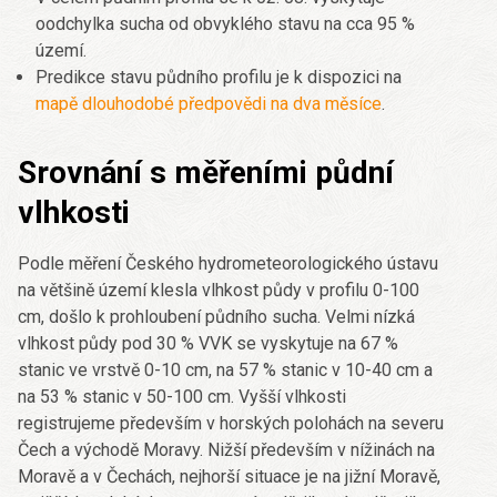
oodchylka sucha od obvyklého stavu na cca 95 %
území.
Predikce stavu půdního profilu je k dispozici na
mapě dlouhodobé předpovědi na dva měsíce
.
Srovnání s měřeními půdní
vlhkosti
Podle měření Českého hydrometeorologického ústavu
na většině území klesla vlhkost půdy v profilu 0-100
cm, došlo k prohloubení půdního sucha. Velmi nízká
vlhkost půdy pod 30 % VVK se vyskytuje na 67 %
stanic ve vrstvě 0-10 cm, na 57 % stanic v 10-40 cm a
na 53 % stanic v 50-100 cm. Vyšší vlhkosti
registrujeme především v horských polohách na severu
Čech a východě Moravy. Nižší především v nížinách na
Moravě a v Čechách, nejhorší situace je na jižní Moravě,