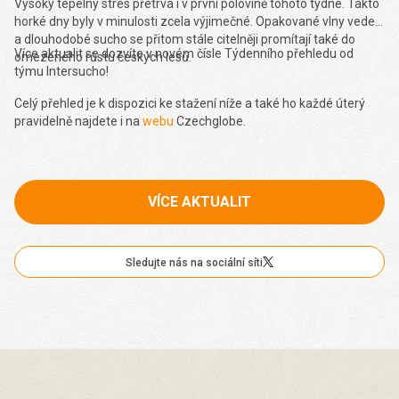
Vysoký tepelný stres přetrvá i v první polovině tohoto týdne. Takto
horké dny byly v minulosti zcela výjimečné. Opakované vlny veder
a dlouhodobé sucho se přitom stále citelněji promítají také do
Více aktualit se dozvíte v novém čísle Týdenního přehledu od
omezeného růstu českých lesů.
týmu Intersucho!
Celý přehled je k dispozici ke stažení níže a také ho každé úterý
pravidelně najdete i na
webu
Czechglobe.
VÍCE AKTUALIT
Sledujte nás na sociální síti