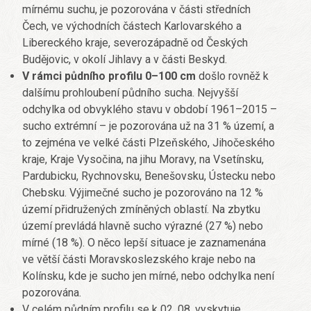
mírnému suchu, je pozorována v části středních
Čech, ve východních částech Karlovarského a
Libereckého kraje, severozápadně od Českých
Budějovic, v okolí Jihlavy a v části Beskyd.
V rámci půdního profilu 0–100 cm
došlo rovněž k
dalšímu prohloubení půdního sucha. Nejvyšší
odchylka od obvyklého stavu v období 1961–2015 –
sucho extrémní – je pozorována už na 31 % území, a
to zejména ve velké části Plzeňského, Jihočeského
kraje, Kraje Vysočina, na jihu Moravy, na Vsetínsku,
Pardubicku, Rychnovsku, Benešovsku, Ústecku nebo
Chebsku. Výjimečné sucho je pozorováno na 12 %
území přidružených zmíněných oblastí. Na zbytku
území prevládá hlavně sucho výrazné (27 %) nebo
mírné (18 %). O něco lepší situace je zaznamenána
ve větší části Moravskoslezského kraje nebo na
Kolínsku, kde je sucho jen mírné, nebo odchylka není
pozorována.
V celém půdním profilu se k 02. 08. vyskytuje