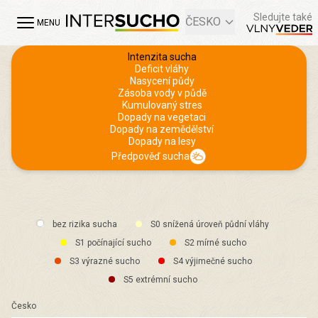
Sledujte také
ČESKO
MENU
Intenzita sucha
Deficit vláhy
Nasycení půdy
Zásoba vody v půdě
Kumulovaný stres
Dopady na vegetaci
Dopady na zemědělství
Dopady na lesy
Předpověď sucha
bez rizika sucha
S0 snížená úroveň půdní vláhy
S1 počínající sucho
S2 mírné sucho
S3 výrazné sucho
S4 výjimečné sucho
S5 extrémní sucho
Česko