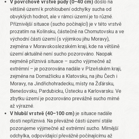
V povrchové vrstvě půdy (0–40 cm)
došlo na
většině území k prohloubení odchylky sucha od
obvyklých hodnot, ale v rámci území je to různé.
Příznivější situace (sucho počínající) je v této vrstvě
prozatím na Kolínsku, částečně na Chomutovsku a ve
východní části území (s výjimkou jihu Moravy),
zejména v Moravskoslezském kraji, kde na většině
území aktuálně není sucho pozorováno. Naopak
nejméně příznivá situace – sucho výjimečné až
extrémní – je pozorována nadále v Plzeňském kraji,
zejména na Domažlicku a Klatovsku, na jihu Čech i
Moravy, na Jindřichohradecku, místy na Žďársku,
Benešovsku, Pardubicku, Ústecku a Karlovarsku. Ve
zbytku území je pozorováno prevážně sucho mírné
až výrazné.
V hlubší vrstvě (40–100 cm)
je situace nadále
dosti nepříznivá. Na převážné části území stále
pozorujeme výjimečné až extrémní sucho. Mírnější
odchylka, odpovídající převážně počínajícímu až