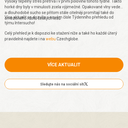
Vysoký tepelný stres přetrvá i v první polovině tohoto týdne. Takto
horké dny byly v minulosti zcela výjimečné. Opakované vlny veder
a dlouhodobé sucho se přitom stále citelněji promítají také do
Více aktualit se dozvíte v novém čísle Týdenního přehledu od
omezeného růstu českých lesů.
týmu Intersucho!
Celý přehled je k dispozici ke stažení níže a také ho každé úterý
pravidelně najdete i na
webu
Czechglobe.
VÍCE AKTUALIT
Sledujte nás na sociální síti