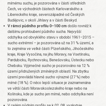
mírnému suchu, je pozorována v části středních
Čech, ve východních částech Karlovarského a
Libereckého kraje, severozápadně od Českých
Budějovic, v okolí Jihlavy a v části Beskyd.
V rámci půdního profilu 0–100 cm
došlo rovněž k
dalšímu prohloubení půdního sucha. Nejvyšší
odchylka od obvyklého stavu v období 1961–2015 –
sucho extrémní – je pozorována už na 31 % území, a
to zejména ve velké části Plzeňského, Jihočeského
kraje, Kraje Vysočina, na jihu Moravy, na Vsetínsku,
Pardubicku, Rychnovsku, Benešovsku, Ústecku nebo
Chebsku. Výjimečné sucho je pozorováno na 12 %
území přidružených zmíněných oblastí. Na zbytku
území prevládá hlavně sucho výrazné (27 %) nebo
mírné (18 %). O něco lepší situace je zaznamenána
ve větší části Moravskoslezského kraje nebo na
Kolínsku, kde je sucho jen mírné, nebo odchylka není
pozorována.
V celém půdním profilu se k 02. 08. vyskytuje