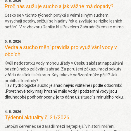
5. 8. 2026
Proč nás sužuje sucho a jak vážné má dopady?
Česko se v těchto týdnech potýká s velmi silným suchem.
Vysychají potoky, snižují se hladiny řek a zvyšuje se riziko lesních
požárů. V rozhovoru Deníka N s Pavelem Zahradníčkem se mimo
jiné dočtete jakých projevů sucha si můžeme všímat okolo sebe,
jakou část sucha způsobila klimatická změna nebo jak závažný
5. 8. 2026
problém je málo vody v řekách. Více
zde.
Vedra a sucho mění pravidla pro využívání vody v
obcích
Kvůli nedostatku vody mohou úřady v Česku zakázat napouštění
bazénů nebo zalévání zahrad. Za porušení zákazu hrozí pokuty
v řádu desítek tisíc korun. Kdy takové nařízení může přijít? Jak
probíhají kontroly?
Tzv. hydrologické sucho je snad nejvíc viditelné i podle odborníků.
„Povrchové toky mají hrozně málo vody, i podzemní vody jsou
dlouhodobě podhodnoceny, je to dáno už situací z minulého roku,
takže hydrologické sucho je letos hodně viditelné,“ uvedl Pavel
Zahradníček. Více na denik.cz
zde
.
4. 8. 2026
Týdenní aktuality č. 31/2026
Letošní červenec se zařadil mezi nejteplejší v historii měření.