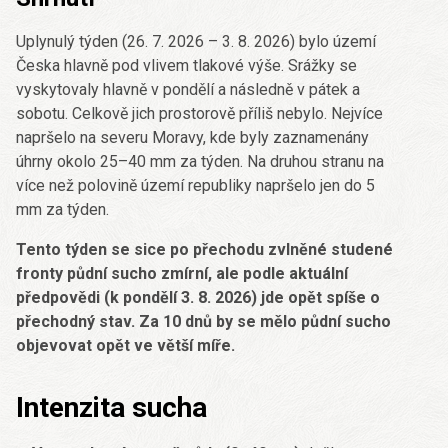
Uplynulý týden (26. 7. 2026 – 3. 8. 2026) bylo území
Česka hlavně pod vlivem tlakové výše. Srážky se
vyskytovaly hlavně v pondělí a následně v pátek a
sobotu. Celkově jich prostorově příliš nebylo. Nejvíce
napršelo na severu Moravy, kde byly zaznamenány
úhrny okolo 25–40 mm za týden. Na druhou stranu na
více než polovině území republiky napršelo jen do 5
mm za týden.
Tento týden se sice po přechodu zvlněné studené
fronty půdní sucho zmírní, ale podle aktuální
předpovědi (k pondělí 3. 8. 2026) jde opět spíše o
přechodný stav. Za 10 dnů by se mělo půdní sucho
objevovat opět ve větší míře.
Intenzita sucha