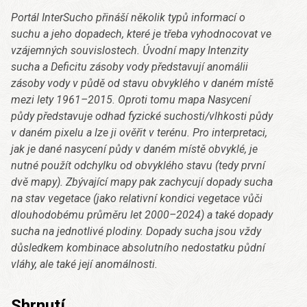
Portál InterSucho přináší několik typů informací o
suchu a jeho dopadech, které je třeba vyhodnocovat ve
vzájemných souvislostech. Úvodní mapy Intenzity
sucha a Deficitu zásoby vody představují anomálii
zásoby vody v půdě od stavu obvyklého v daném místě
mezi lety 1961–2015. Oproti tomu mapa Nasycení
půdy představuje odhad fyzické suchosti/vlhkosti půdy
v daném pixelu a lze ji ověřit v terénu. Pro interpretaci,
jak je dané nasycení půdy v daném místě obvyklé, je
nutné použít odchylku od obvyklého stavu (tedy první
dvě mapy). Zbývající mapy pak zachycují dopady sucha
na stav vegetace (jako relativní kondici vegetace vůči
dlouhodobému průměru let 2000–2024) a také dopady
sucha na jednotlivé plodiny. Dopady sucha jsou vždy
důsledkem kombinace absolutního nedostatku půdní
vláhy, ale také její anomálnosti.
Shrnutí