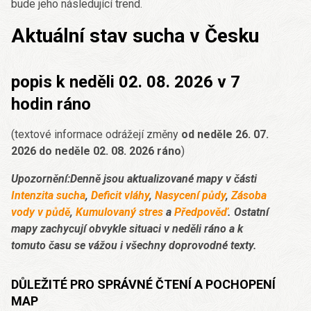
bude jeho následující trend.
Aktuální stav sucha v Česku
popis k neděli 02. 08. 2026 v 7
hodin ráno
(textové informace odrážejí změny
od neděle 26. 07.
2026 do neděle 02. 08. 2026 ráno
)
Upozornění:Denně jsou aktualizované mapy v části
Intenzita sucha
,
Deficit vláhy
,
Nasycení půdy
,
Zásoba
vody v půdě
,
Kumulovaný stres
a
Předpověď
. Ostatní
mapy zachycují obvykle situaci v neděli ráno a k
tomuto času se vážou i všechny doprovodné texty.
DŮLEŽITÉ PRO SPRÁVNÉ ČTENÍ A POCHOPENÍ
MAP