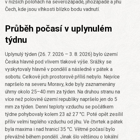
v nižších polohách na severozápadě, jihozápadě a jihu
Čech, kde jsou vlhkosti blízko bodu vadnutí.
Průběh počasí v uplynulém
týdnu
Uplynulý týden (26. 7. 2026 – 3. 8. 2026) bylo území
Česka hlavně pod vlivem tlakové výše. Srážky se
vyskytovaly hlavně v pondělí a následně v pátek a
sobotu. Celkově jich prostorově příliš nebylo. Nejvíce
napršelo na severu Moravy, kde byly zaznamenány
úhrny okolo 25–40 mm za týden. Na druhou stranu na
více než polovině území republiky napršelo jen do 5
mm za týden. Denní teploty vzduchu se počátkem
týdne pohybovaly kolem 23 až 27 °C. Poté opět zesílil
příliv velmi teplého vzduchu od jihu. Ve čtvrtek a pátek
byla maxima i nad hranicí 35 °C. Větrné počasí bylo
převážně během pondělí. Jinak šlo většinou o lokální