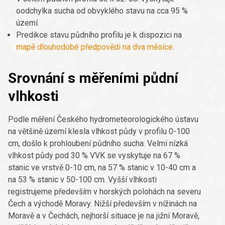
oodchylka sucha od obvyklého stavu na cca 95 %
území.
Predikce stavu půdního profilu je k dispozici na
mapě dlouhodobé předpovědi na dva měsíce
.
Srovnání s měřeními půdní
vlhkosti
Podle měření Českého hydrometeorologického ústavu
na většině území klesla vlhkost půdy v profilu 0-100
cm, došlo k prohloubení půdního sucha. Velmi nízká
vlhkost půdy pod 30 % VVK se vyskytuje na 67 %
stanic ve vrstvě 0-10 cm, na 57 % stanic v 10-40 cm a
na 53 % stanic v 50-100 cm. Vyšší vlhkosti
registrujeme především v horských polohách na severu
Čech a východě Moravy. Nižší především v nížinách na
Moravě a v Čechách, nejhorší situace je na jižní Moravě,