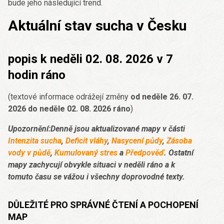
bude jeho následující trend.
Aktuální stav sucha v Česku
popis k neděli 02. 08. 2026 v 7
hodin ráno
(textové informace odrážejí změny
od neděle 26. 07.
2026 do neděle 02. 08. 2026 ráno
)
Upozornění:Denně jsou aktualizované mapy v části
Intenzita sucha
,
Deficit vláhy
,
Nasycení půdy
,
Zásoba
vody v půdě
,
Kumulovaný stres
a
Předpověď
. Ostatní
mapy zachycují obvykle situaci v neděli ráno a k
tomuto času se vážou i všechny doprovodné texty.
DŮLEŽITÉ PRO SPRÁVNÉ ČTENÍ A POCHOPENÍ
MAP