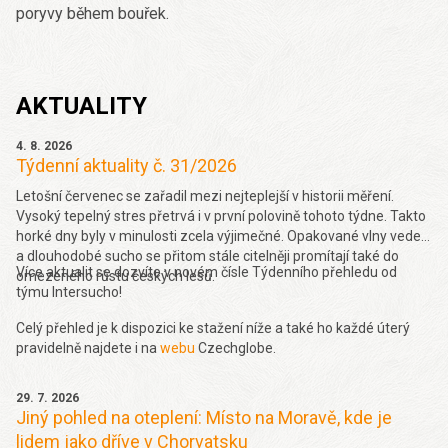
poryvy během bouřek.
AKTUALITY
4. 8. 2026
Týdenní aktuality č. 31/2026
Letošní červenec se zařadil mezi nejteplejší v historii měření.
Vysoký tepelný stres přetrvá i v první polovině tohoto týdne. Takto
horké dny byly v minulosti zcela výjimečné. Opakované vlny veder
a dlouhodobé sucho se přitom stále citelněji promítají také do
Více aktualit se dozvíte v novém čísle Týdenního přehledu od
omezeného růstu českých lesů.
týmu Intersucho!
Celý přehled je k dispozici ke stažení níže a také ho každé úterý
pravidelně najdete i na
webu
Czechglobe.
29. 7. 2026
Jiný pohled na oteplení: Místo na Moravě, kde je
lidem jako dříve v Chorvatsku