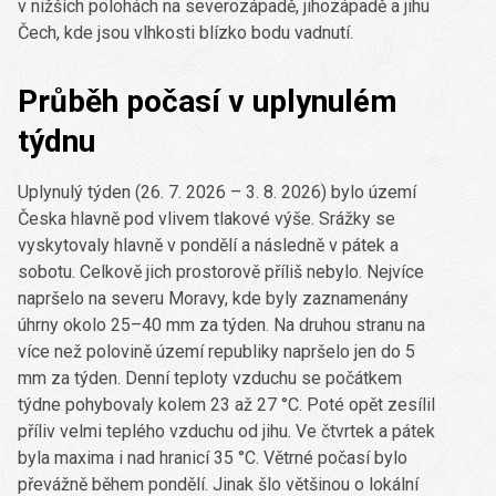
v nižších polohách na severozápadě, jihozápadě a jihu
Čech, kde jsou vlhkosti blízko bodu vadnutí.
Průběh počasí v uplynulém
týdnu
Uplynulý týden (26. 7. 2026 – 3. 8. 2026) bylo území
Česka hlavně pod vlivem tlakové výše. Srážky se
vyskytovaly hlavně v pondělí a následně v pátek a
sobotu. Celkově jich prostorově příliš nebylo. Nejvíce
napršelo na severu Moravy, kde byly zaznamenány
úhrny okolo 25–40 mm za týden. Na druhou stranu na
více než polovině území republiky napršelo jen do 5
mm za týden. Denní teploty vzduchu se počátkem
týdne pohybovaly kolem 23 až 27 °C. Poté opět zesílil
příliv velmi teplého vzduchu od jihu. Ve čtvrtek a pátek
byla maxima i nad hranicí 35 °C. Větrné počasí bylo
převážně během pondělí. Jinak šlo většinou o lokální