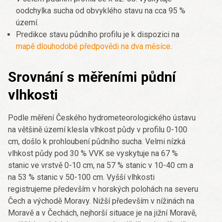
oodchylka sucha od obvyklého stavu na cca 95 %
území.
Predikce stavu půdního profilu je k dispozici na
mapě dlouhodobé předpovědi na dva měsíce
.
Srovnání s měřeními půdní
vlhkosti
Podle měření Českého hydrometeorologického ústavu
na většině území klesla vlhkost půdy v profilu 0-100
cm, došlo k prohloubení půdního sucha. Velmi nízká
vlhkost půdy pod 30 % VVK se vyskytuje na 67 %
stanic ve vrstvě 0-10 cm, na 57 % stanic v 10-40 cm a
na 53 % stanic v 50-100 cm. Vyšší vlhkosti
registrujeme především v horských polohách na severu
Čech a východě Moravy. Nižší především v nížinách na
Moravě a v Čechách, nejhorší situace je na jižní Moravě,