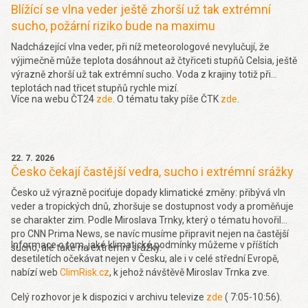
Blížící se vlna veder ještě zhorší už tak extrémní
sucho, požární riziko bude na maximu
Nadcházející vlna veder, při níž meteorologové nevylučují, že
výjimečně může teplota dosáhnout až čtyřiceti stupňů Celsia, ještě
výrazně zhorší už tak extrémní sucho. Voda z krajiny totiž při
teplotách nad třicet stupňů rychle mizí.
Více na webu ČT24
zde
. O tématu taky píše ČTK
zde
.
22. 7. 2026
Česko čekají častější vedra, sucho i extrémní srážky
Česko už výrazně pociťuje dopady klimatické změny: přibývá vln
veder a tropických dnů, zhoršuje se dostupnost vody a proměňuje
se charakter zim. Podle Miroslava Trnky, který o tématu hovořil
pro CNN Prima News, se navíc musíme připravit nejen na častější
Informace o tom, jaké klimatické podmínky můžeme v příštích
sucho, ale také na extrémní srážky.
desetiletích očekávat nejen v Česku, ale i v celé střední Evropě,
nabízí web
ClimRisk.cz
, k jehož návštěvě Miroslav Trnka zve.
Celý rozhovor je k dispozici v archivu televize
zde
( 7:05-10:56).