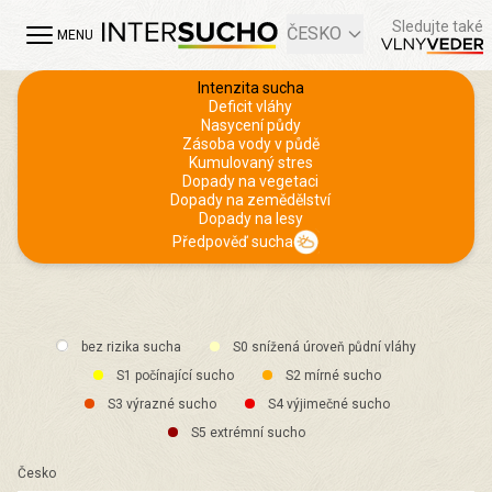
Sledujte také
ČESKO
MENU
Intenzita sucha
Deficit vláhy
Nasycení půdy
Zásoba vody v půdě
Kumulovaný stres
Dopady na vegetaci
Dopady na zemědělství
Dopady na lesy
Předpověď sucha
bez rizika sucha
S0 snížená úroveň půdní vláhy
S1 počínající sucho
S2 mírné sucho
S3 výrazné sucho
S4 výjimečné sucho
S5 extrémní sucho
Česko