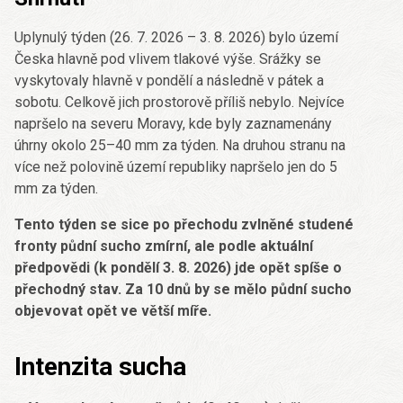
Uplynulý týden (26. 7. 2026 – 3. 8. 2026) bylo území
Česka hlavně pod vlivem tlakové výše. Srážky se
vyskytovaly hlavně v pondělí a následně v pátek a
sobotu. Celkově jich prostorově příliš nebylo. Nejvíce
napršelo na severu Moravy, kde byly zaznamenány
úhrny okolo 25–40 mm za týden. Na druhou stranu na
více než polovině území republiky napršelo jen do 5
mm za týden.
Tento týden se sice po přechodu zvlněné studené
fronty půdní sucho zmírní, ale podle aktuální
předpovědi (k pondělí 3. 8. 2026) jde opět spíše o
přechodný stav. Za 10 dnů by se mělo půdní sucho
objevovat opět ve větší míře.
Intenzita sucha