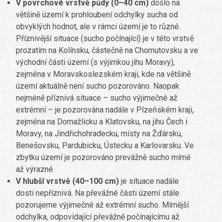
V povrchové vrstvě půdy (0–40 cm)
došlo na
většině území k prohloubení odchylky sucha od
obvyklých hodnot, ale v rámci území je to různé.
Příznivější situace (sucho počínající) je v této vrstvě
prozatím na Kolínsku, částečně na Chomutovsku a ve
východní části území (s výjimkou jihu Moravy),
zejména v Moravskoslezském kraji, kde na většině
území aktuálně není sucho pozorováno. Naopak
nejméně příznivá situace – sucho výjimečné až
extrémní – je pozorována nadále v Plzeňském kraji,
zejména na Domažlicku a Klatovsku, na jihu Čech i
Moravy, na Jindřichohradecku, místy na Žďársku,
Benešovsku, Pardubicku, Ústecku a Karlovarsku. Ve
zbytku území je pozorováno prevážně sucho mírné
až výrazné.
V hlubší vrstvě (40–100 cm)
je situace nadále
dosti nepříznivá. Na převážné části území stále
pozorujeme výjimečné až extrémní sucho. Mírnější
odchylka, odpovídající převážně počínajícímu až