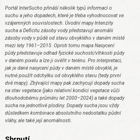
Portál InterSucho přináší několik typů informací o
suchu a jeho dopadech, které je třeba vyhodnocovat ve
vzájemných souvislostech. Úvodní mapy Intenzity
sucha a Deficitu zásoby vody představují anomálii
zásoby vody v půdě od stavu obvyklého v daném místě
mezi lety 1961–2015. Oproti tomu mapa Nasycení
půdy představuje odhad fyzické suchosti/vlhkosti půdy
v daném pixelu a lze ji ověřit v terénu. Pro interpretaci,
jak je dané nasycení půdy v daném místě obvyklé, je
nutné použít odchylku od obvyklého stavu (tedy první
dvě mapy). Zbývající mapy pak zachycují dopady sucha
na stav vegetace (jako relativní kondici vegetace vůči
dlouhodobému průměru let 2000–2024) a také dopady
sucha na jednotlivé plodiny. Dopady sucha jsou vždy
důsledkem kombinace absolutního nedostatku půdní
vláhy, ale také její anomálnosti.
Shrnutí