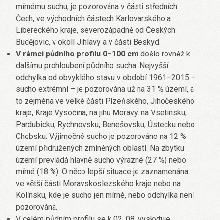
mírnému suchu, je pozorována v části středních
Čech, ve východních částech Karlovarského a
Libereckého kraje, severozápadně od Českých
Budějovic, v okolí Jihlavy a v části Beskyd.
V rámci půdního profilu 0–100 cm
došlo rovněž k
dalšímu prohloubení půdního sucha. Nejvyšší
odchylka od obvyklého stavu v období 1961–2015 –
sucho extrémní – je pozorována už na 31 % území, a
to zejména ve velké části Plzeňského, Jihočeského
kraje, Kraje Vysočina, na jihu Moravy, na Vsetínsku,
Pardubicku, Rychnovsku, Benešovsku, Ústecku nebo
Chebsku. Výjimečné sucho je pozorováno na 12 %
území přidružených zmíněných oblastí. Na zbytku
území prevládá hlavně sucho výrazné (27 %) nebo
mírné (18 %). O něco lepší situace je zaznamenána
ve větší části Moravskoslezského kraje nebo na
Kolínsku, kde je sucho jen mírné, nebo odchylka není
pozorována.
V celém půdním profilu se k 02. 08. vyskytuje