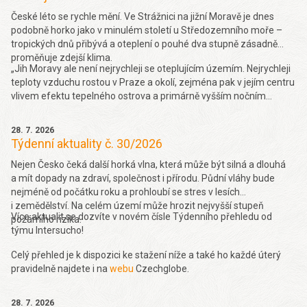
České léto se rychle mění. Ve Strážnici na jižní Moravě je dnes
podobně horko jako v minulém století u Středozemního moře –
tropických dnů přibývá a oteplení o pouhé dva stupně zásadně
proměňuje zdejší klima.
„Jih Moravy ale není nejrychleji se oteplujícím územím. Nejrychleji
teploty vzduchu rostou v Praze a okolí, zejména pak v jejím centru
vlivem efektu tepelného ostrova a primárně vyšším nočním
teplotám. Obecně se dá také říct, že rychleji teploty rostou na
stanicích do 600 metrů nad mořem (o 0,37 °C za dekádu 10 let za
28. 7. 2026
období 1961-2019), a naopak nad 900 metrů je trend růstu nižší
Týdenní aktuality č. 30/2026
(0,27 °C za 10 let v období 1961-2019),“ řekl k tomu Seznam
Zprávám Pavel Zahradníček. Více se dočtete
Nejen Česko čeká další horká vlna, která může být silná a dlouhá
zde.
a mít dopady na zdraví, společnost i přírodu. Půdní vláhy bude
nejméně od počátku roku a prohloubí se stres v lesích
i zemědělství. Na celém území může hrozit nejvyšší stupeň
Více aktualit se dozvíte v novém čísle Týdenního přehledu od
požárního rizika.
týmu Intersucho!
Celý přehled je k dispozici ke stažení níže a také ho každé úterý
pravidelně najdete i na
webu
Czechglobe.
28. 7. 2026