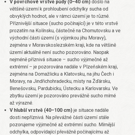
V povrchové vrstvě půdy (0–40 cm)
došlo na
většině území k prohloubení odchylky sucha od
obvyklých hodnot, ale v rámci území je to různé.
Příznivější situace (sucho počínající) je v této vrstvě
prozatím na Kolínsku, částečně na Chomutovsku a ve
východní části území (s výjimkou jihu Moravy),
zejména v Moravskoslezském kraji, kde na většině
území aktuálně není sucho pozorováno. Naopak
nejméně příznivá situace – sucho výjimečné až
extrémní – je pozorována nadále v Plzeňském kraji,
zejména na Domažlicku a Klatovsku, na jihu Čech i
Moravy, na Jindřichohradecku, místy na Žďársku,
Benešovsku, Pardubicku, Ústecku a Karlovarsku. Ve
zbytku území je pozorováno prevážně sucho mírné
až výrazné.
V hlubší vrstvě (40–100 cm)
je situace nadále
dosti nepříznivá. Na převážné části území stále
pozorujeme výjimečné až extrémní sucho. Mírnější
odchylka, odpovídající převážně počínajícímu až