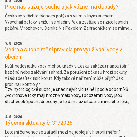
5. 8. 2026
Proč nás sužuje sucho a jak vážné má dopady?
Česko se v těchto týdnech potýká s velmi silným suchem.
Vysychají potoky, snižují se hladiny řek a zvyšuje se riziko lesních
požárů. V rozhovoru Deníka N s Pavelem Zahradníčkem se mimo
jiné dočtete jakých projevů sucha si můžeme všímat okolo sebe,
jakou část sucha způsobila klimatická změna nebo jak závažný
5. 8. 2026
problém je málo vody v řekách. Více
zde.
Vedra a sucho mění pravidla pro využívání vody v
obcích
Kvůli nedostatku vody mohou úřady v Česku zakázat napouštění
bazénů nebo zalévání zahrad. Za porušení zákazu hrozí pokuty
v řádu desítek tisíc korun. Kdy takové nařízení může přijít? Jak
probíhají kontroly?
Tzv. hydrologické sucho je snad nejvíc viditelné i podle odborníků.
„Povrchové toky mají hrozně málo vody, i podzemní vody jsou
dlouhodobě podhodnoceny, je to dáno už situací z minulého roku,
takže hydrologické sucho je letos hodně viditelné,“ uvedl Pavel
Zahradníček. Více na denik.cz
zde
.
4. 8. 2026
Týdenní aktuality č. 31/2026
Letošní červenec se zařadil mezi nejteplejší v historii měření.