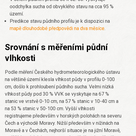
oodchylka sucha od obvyklého stavu na cca 95 %
území.
Predikce stavu půdního profilu je k dispozici na
mapě dlouhodobé předpovědi na dva měsíce
.
Srovnání s měřeními půdní
vlhkosti
Podle měření Českého hydrometeorologického ústavu
na většině území klesla vlhkost půdy v profilu 0-100
cm, došlo k prohloubení půdního sucha. Velmi nízká
vlhkost půdy pod 30 % VVK se vyskytuje na 67 %
stanic ve vrstvě 0-10 cm, na 57 % stanic v 10-40 cm a
na 53 % stanic v 50-100 cm. Vyšší vlhkosti
registrujeme především v horských polohách na severu
Čech a východě Moravy. Nižší především v nížinách na
Moravě a v Čechách, nejhorší situace je na jižní Moravě,