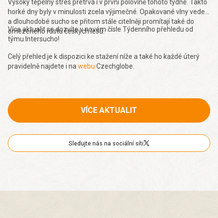
Vysoký tepelný stres přetrvá i v první polovině tohoto týdne. Takto
horké dny byly v minulosti zcela výjimečné. Opakované vlny veder
a dlouhodobé sucho se přitom stále citelněji promítají také do
Více aktualit se dozvíte v novém čísle Týdenního přehledu od
omezeného růstu českých lesů.
týmu Intersucho!
Celý přehled je k dispozici ke stažení níže a také ho každé úterý
pravidelně najdete i na
webu
Czechglobe.
VÍCE AKTUALIT
Sledujte nás na sociální síti