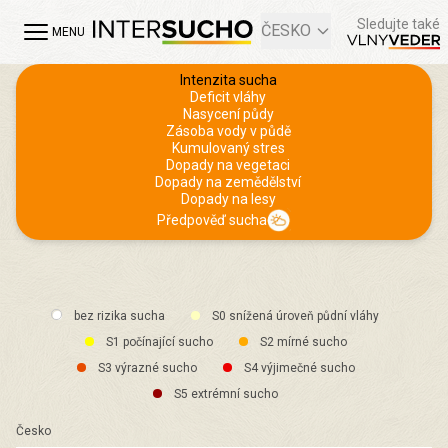
Sledujte také
ČESKO
MENU
Intenzita sucha
Deficit vláhy
Nasycení půdy
Zásoba vody v půdě
Kumulovaný stres
Dopady na vegetaci
Dopady na zemědělství
Dopady na lesy
Předpověď sucha
bez rizika sucha
S0 snížená úroveň půdní vláhy
S1 počínající sucho
S2 mírné sucho
S3 výrazné sucho
S4 výjimečné sucho
S5 extrémní sucho
Česko