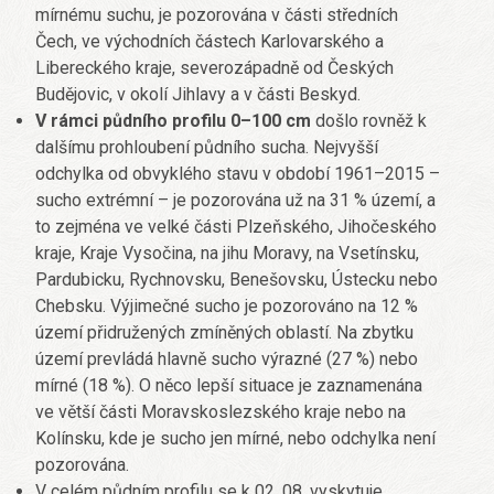
mírnému suchu, je pozorována v části středních
Čech, ve východních částech Karlovarského a
Libereckého kraje, severozápadně od Českých
Budějovic, v okolí Jihlavy a v části Beskyd.
V rámci půdního profilu 0–100 cm
došlo rovněž k
dalšímu prohloubení půdního sucha. Nejvyšší
odchylka od obvyklého stavu v období 1961–2015 –
sucho extrémní – je pozorována už na 31 % území, a
to zejména ve velké části Plzeňského, Jihočeského
kraje, Kraje Vysočina, na jihu Moravy, na Vsetínsku,
Pardubicku, Rychnovsku, Benešovsku, Ústecku nebo
Chebsku. Výjimečné sucho je pozorováno na 12 %
území přidružených zmíněných oblastí. Na zbytku
území prevládá hlavně sucho výrazné (27 %) nebo
mírné (18 %). O něco lepší situace je zaznamenána
ve větší části Moravskoslezského kraje nebo na
Kolínsku, kde je sucho jen mírné, nebo odchylka není
pozorována.
V celém půdním profilu se k 02. 08. vyskytuje