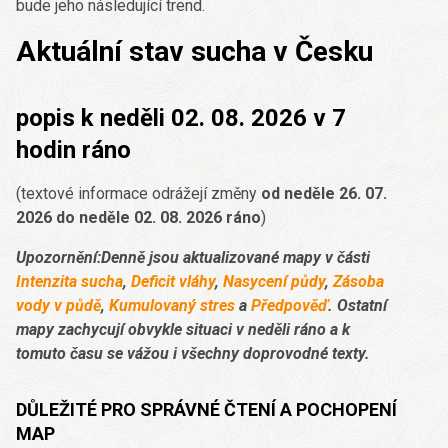
bude jeho následující trend.
Aktuální stav sucha v Česku
popis k neděli 02. 08. 2026 v 7
hodin ráno
(textové informace odrážejí změny
od neděle 26. 07.
2026 do neděle 02. 08. 2026 ráno
)
Upozornění:Denně jsou aktualizované mapy v části
Intenzita sucha
,
Deficit vláhy
,
Nasycení půdy
,
Zásoba
vody v půdě
,
Kumulovaný stres
a
Předpověď
. Ostatní
mapy zachycují obvykle situaci v neděli ráno a k
tomuto času se vážou i všechny doprovodné texty.
DŮLEŽITÉ PRO SPRÁVNÉ ČTENÍ A POCHOPENÍ
MAP