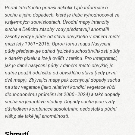
Portál InterSucho přináší několik typů informací o
suchu a jeho dopadech, které je třeba vyhodnocovat ve
vzájemných souvislostech. Úvodní mapy Intenzity
sucha a Deficitu zásoby vody představují anomálii
zásoby vody v půdě od stavu obvyklého v daném místě
mezi lety 1961–2015. Oproti tomu mapa Nasycení
půdy představuje odhad fyzické suchosti/vlhkosti půdy
v daném pixelu a lze ji ověřit v terénu. Pro interpretaci,
jak je dané nasycení půdy v daném místě obvyklé, je
nutné použít odchylku od obvyklého stavu (tedy první
dvě mapy). Zbývající mapy pak zachycují dopady sucha
na stav vegetace (jako relativní kondici vegetace vůči
dlouhodobému průměru let 2000–2024) a také dopady
sucha na jednotlivé plodiny. Dopady sucha jsou vždy
důsledkem kombinace absolutního nedostatku půdní
vláhy, ale také její anomálnosti.
Shrnutí