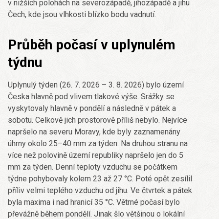
v nižších polohách na severozápadě, jihozápadě a jihu
Čech, kde jsou vlhkosti blízko bodu vadnutí.
Průběh počasí v uplynulém
týdnu
Uplynulý týden (26. 7. 2026 – 3. 8. 2026) bylo území
Česka hlavně pod vlivem tlakové výše. Srážky se
vyskytovaly hlavně v pondělí a následně v pátek a
sobotu. Celkově jich prostorově příliš nebylo. Nejvíce
napršelo na severu Moravy, kde byly zaznamenány
úhrny okolo 25–40 mm za týden. Na druhou stranu na
více než polovině území republiky napršelo jen do 5
mm za týden. Denní teploty vzduchu se počátkem
týdne pohybovaly kolem 23 až 27 °C. Poté opět zesílil
příliv velmi teplého vzduchu od jihu. Ve čtvrtek a pátek
byla maxima i nad hranicí 35 °C. Větrné počasí bylo
převážně během pondělí. Jinak šlo většinou o lokální