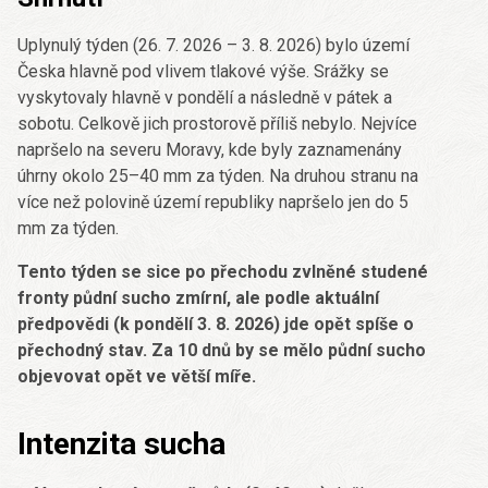
Uplynulý týden (26. 7. 2026 – 3. 8. 2026) bylo území
Česka hlavně pod vlivem tlakové výše. Srážky se
vyskytovaly hlavně v pondělí a následně v pátek a
sobotu. Celkově jich prostorově příliš nebylo. Nejvíce
napršelo na severu Moravy, kde byly zaznamenány
úhrny okolo 25–40 mm za týden. Na druhou stranu na
více než polovině území republiky napršelo jen do 5
mm za týden.
Tento týden se sice po přechodu zvlněné studené
fronty půdní sucho zmírní, ale podle aktuální
předpovědi (k pondělí 3. 8. 2026) jde opět spíše o
přechodný stav. Za 10 dnů by se mělo půdní sucho
objevovat opět ve větší míře.
Intenzita sucha