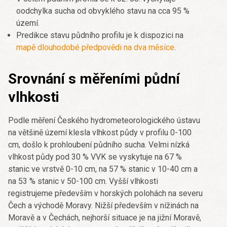
oodchylka sucha od obvyklého stavu na cca 95 %
území.
Predikce stavu půdního profilu je k dispozici na
mapě dlouhodobé předpovědi na dva měsíce
.
Srovnání s měřeními půdní
vlhkosti
Podle měření Českého hydrometeorologického ústavu
na většině území klesla vlhkost půdy v profilu 0-100
cm, došlo k prohloubení půdního sucha. Velmi nízká
vlhkost půdy pod 30 % VVK se vyskytuje na 67 %
stanic ve vrstvě 0-10 cm, na 57 % stanic v 10-40 cm a
na 53 % stanic v 50-100 cm. Vyšší vlhkosti
registrujeme především v horských polohách na severu
Čech a východě Moravy. Nižší především v nížinách na
Moravě a v Čechách, nejhorší situace je na jižní Moravě,