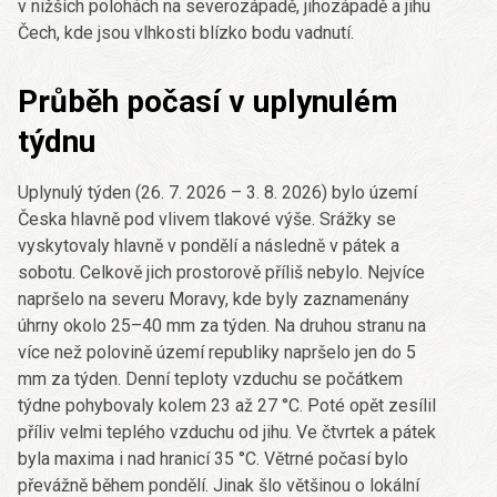
v nižších polohách na severozápadě, jihozápadě a jihu
Čech, kde jsou vlhkosti blízko bodu vadnutí.
Průběh počasí v uplynulém
týdnu
Uplynulý týden (26. 7. 2026 – 3. 8. 2026) bylo území
Česka hlavně pod vlivem tlakové výše. Srážky se
vyskytovaly hlavně v pondělí a následně v pátek a
sobotu. Celkově jich prostorově příliš nebylo. Nejvíce
napršelo na severu Moravy, kde byly zaznamenány
úhrny okolo 25–40 mm za týden. Na druhou stranu na
více než polovině území republiky napršelo jen do 5
mm za týden. Denní teploty vzduchu se počátkem
týdne pohybovaly kolem 23 až 27 °C. Poté opět zesílil
příliv velmi teplého vzduchu od jihu. Ve čtvrtek a pátek
byla maxima i nad hranicí 35 °C. Větrné počasí bylo
převážně během pondělí. Jinak šlo většinou o lokální