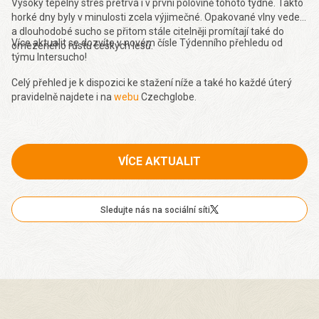
Vysoký tepelný stres přetrvá i v první polovině tohoto týdne. Takto
horké dny byly v minulosti zcela výjimečné. Opakované vlny veder
a dlouhodobé sucho se přitom stále citelněji promítají také do
Více aktualit se dozvíte v novém čísle Týdenního přehledu od
omezeného růstu českých lesů.
týmu Intersucho!
Celý přehled je k dispozici ke stažení níže a také ho každé úterý
pravidelně najdete i na
webu
Czechglobe.
VÍCE AKTUALIT
Sledujte nás na sociální síti