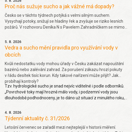
5. 8. 2026
Proč nás sužuje sucho a jak vážné má dopady?
Česko se v těchto týdnech potýká s velmi silným suchem.
Vysychají potoky, snižují se hladiny řek a zvyšuje se riziko lesních
požárů. V rozhovoru Deníka N s Pavelem Zahradníčkem se mimo
jiné dočtete jakých projevů sucha si můžeme všímat okolo sebe,
jakou část sucha způsobila klimatická změna nebo jak závažný
5. 8. 2026
problém je málo vody v řekách. Více
zde.
Vedra a sucho mění pravidla pro využívání vody v
obcích
Kvůli nedostatku vody mohou úřady v Česku zakázat napouštění
bazénů nebo zalévání zahrad. Za porušení zákazu hrozí pokuty
v řádu desítek tisíc korun. Kdy takové nařízení může přijít? Jak
probíhají kontroly?
Tzv. hydrologické sucho je snad nejvíc viditelné i podle odborníků.
„Povrchové toky mají hrozně málo vody, i podzemní vody jsou
dlouhodobě podhodnoceny, je to dáno už situací z minulého roku,
takže hydrologické sucho je letos hodně viditelné,“ uvedl Pavel
Zahradníček. Více na denik.cz
zde
.
4. 8. 2026
Týdenní aktuality č. 31/2026
Letošní červenec se zařadil mezi nejteplejší v historii měření.