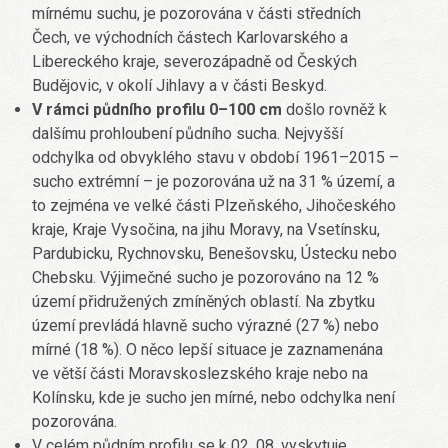
mírnému suchu, je pozorována v části středních
Čech, ve východních částech Karlovarského a
Libereckého kraje, severozápadně od Českých
Budějovic, v okolí Jihlavy a v části Beskyd.
V rámci půdního profilu 0–100 cm
došlo rovněž k
dalšímu prohloubení půdního sucha. Nejvyšší
odchylka od obvyklého stavu v období 1961–2015 –
sucho extrémní – je pozorována už na 31 % území, a
to zejména ve velké části Plzeňského, Jihočeského
kraje, Kraje Vysočina, na jihu Moravy, na Vsetínsku,
Pardubicku, Rychnovsku, Benešovsku, Ústecku nebo
Chebsku. Výjimečné sucho je pozorováno na 12 %
území přidružených zmíněných oblastí. Na zbytku
území prevládá hlavně sucho výrazné (27 %) nebo
mírné (18 %). O něco lepší situace je zaznamenána
ve větší části Moravskoslezského kraje nebo na
Kolínsku, kde je sucho jen mírné, nebo odchylka není
pozorována.
V celém půdním profilu se k 02. 08. vyskytuje