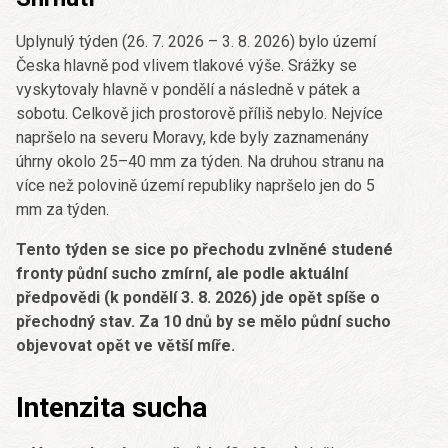
Uplynulý týden (26. 7. 2026 – 3. 8. 2026) bylo území
Česka hlavně pod vlivem tlakové výše. Srážky se
vyskytovaly hlavně v pondělí a následně v pátek a
sobotu. Celkově jich prostorově příliš nebylo. Nejvíce
napršelo na severu Moravy, kde byly zaznamenány
úhrny okolo 25–40 mm za týden. Na druhou stranu na
více než polovině území republiky napršelo jen do 5
mm za týden.
Tento týden se sice po přechodu zvlněné studené
fronty půdní sucho zmírní, ale podle aktuální
předpovědi (k pondělí 3. 8. 2026) jde opět spíše o
přechodný stav. Za 10 dnů by se mělo půdní sucho
objevovat opět ve větší míře.
Intenzita sucha