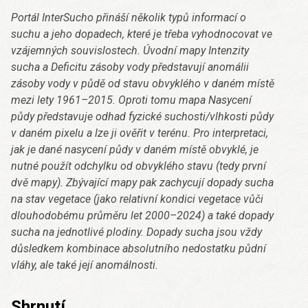
Portál InterSucho přináší několik typů informací o
suchu a jeho dopadech, které je třeba vyhodnocovat ve
vzájemných souvislostech. Úvodní mapy Intenzity
sucha a Deficitu zásoby vody představují anomálii
zásoby vody v půdě od stavu obvyklého v daném místě
mezi lety 1961–2015. Oproti tomu mapa Nasycení
půdy představuje odhad fyzické suchosti/vlhkosti půdy
v daném pixelu a lze ji ověřit v terénu. Pro interpretaci,
jak je dané nasycení půdy v daném místě obvyklé, je
nutné použít odchylku od obvyklého stavu (tedy první
dvě mapy). Zbývající mapy pak zachycují dopady sucha
na stav vegetace (jako relativní kondici vegetace vůči
dlouhodobému průměru let 2000–2024) a také dopady
sucha na jednotlivé plodiny. Dopady sucha jsou vždy
důsledkem kombinace absolutního nedostatku půdní
vláhy, ale také její anomálnosti.
Shrnutí