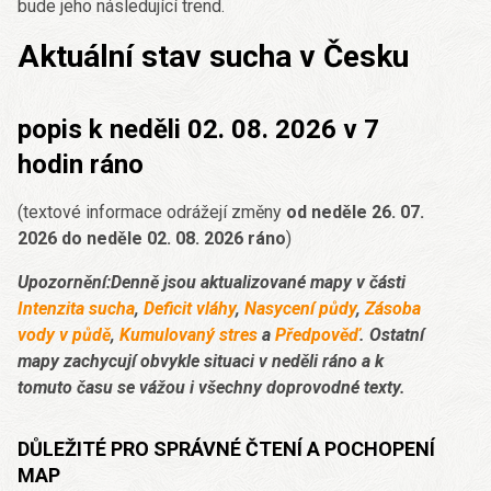
bude jeho následující trend.
Aktuální stav sucha v Česku
popis k neděli 02. 08. 2026 v 7
hodin ráno
(textové informace odrážejí změny
od neděle 26. 07.
2026 do neděle 02. 08. 2026 ráno
)
Upozornění:Denně jsou aktualizované mapy v části
Intenzita sucha
,
Deficit vláhy
,
Nasycení půdy
,
Zásoba
vody v půdě
,
Kumulovaný stres
a
Předpověď
. Ostatní
mapy zachycují obvykle situaci v neděli ráno a k
tomuto času se vážou i všechny doprovodné texty.
DŮLEŽITÉ PRO SPRÁVNÉ ČTENÍ A POCHOPENÍ
MAP