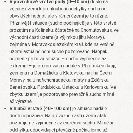
V povrchové vrstvě půdy (0–40 cm)
došlo na
většině území k prohloubení odchylky sucha od
obvyklých hodnot, ale v rámci území je to různé.
Příznivější situace (sucho počínající) je v této vrstvě
prozatím na Kolínsku, částečně na Chomutovsku a ve
východní části území (s výjimkou jihu Moravy),
zejména v Moravskoslezském kraji, kde na většině
území aktuálně není sucho pozorováno. Naopak
nejméně příznivá situace – sucho výjimečné až
extrémní – je pozorována nadále v Plzeňském kraji,
zejména na Domažlicku a Klatovsku, na jihu Čech i
Moravy, na Jindřichohradecku, místy na Žďársku,
Benešovsku, Pardubicku, Ústecku a Karlovarsku. Ve
zbytku území je pozorováno prevážně sucho mírné
až výrazné.
V hlubší vrstvě (40–100 cm)
je situace nadále
dosti nepříznivá. Na převážné části území stále
pozorujeme výjimečné až extrémní sucho. Mírnější
odchylka, odpovídající převážně počínajícímu až