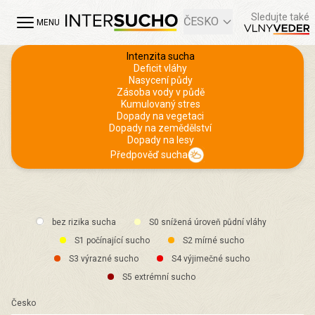
Sledujte také
ČESKO
MENU
Intenzita sucha
Deficit vláhy
Nasycení půdy
Zásoba vody v půdě
Kumulovaný stres
Dopady na vegetaci
Dopady na zemědělství
Dopady na lesy
Předpověď sucha
bez rizika sucha
S0 snížená úroveň půdní vláhy
S1 počínající sucho
S2 mírné sucho
S3 výrazné sucho
S4 výjimečné sucho
S5 extrémní sucho
Česko