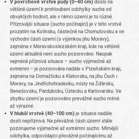
V povrchové vrstvě půdy (0–40 cm)
došlo na
většině území k prohloubení odchylky sucha od
obvyklých hodnot, ale v rámci území je to různé.
Příznivější situace (sucho počínající) je v této vrstvě
prozatím na Kolínsku, částečně na Chomutovsku a ve
východní části území (s výjimkou jihu Moravy),
zejména v Moravskoslezském kraji, kde na většině
území aktuálně není sucho pozorováno. Naopak
nejméně příznivá situace – sucho výjimečné až
extrémní – je pozorována nadále v Plzeňském kraji,
zejména na Domažlicku a Klatovsku, na jihu Čech i
Moravy, na Jindřichohradecku, místy na Žďársku,
Benešovsku, Pardubicku, Ústecku a Karlovarsku. Ve
zbytku území je pozorováno prevážně sucho mírné
až výrazné.
V hlubší vrstvě (40–100 cm)
je situace nadále
dosti nepříznivá. Na převážné části území stále
pozorujeme výjimečné až extrémní sucho. Mírnější
odchylka, odpovídající převážně počínajícímu až