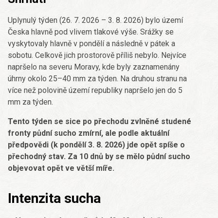
Uplynulý týden (26. 7. 2026 – 3. 8. 2026) bylo území
Česka hlavně pod vlivem tlakové výše. Srážky se
vyskytovaly hlavně v pondělí a následně v pátek a
sobotu. Celkově jich prostorově příliš nebylo. Nejvíce
napršelo na severu Moravy, kde byly zaznamenány
úhrny okolo 25–40 mm za týden. Na druhou stranu na
více než polovině území republiky napršelo jen do 5
mm za týden.
Tento týden se sice po přechodu zvlněné studené
fronty půdní sucho zmírní, ale podle aktuální
předpovědi (k pondělí 3. 8. 2026) jde opět spíše o
přechodný stav. Za 10 dnů by se mělo půdní sucho
objevovat opět ve větší míře.
Intenzita sucha