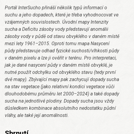
Portál InterSucho přináší několik typů informací o
suchu a jeho dopadech, které je třeba vyhodnocovat ve
vzájemných souvislostech. Úvodní mapy Intenzity
sucha a Deficitu zásoby vody představují anomálii
zásoby vody v půdě od stavu obvyklého v daném místě
mezi lety 1961–2015. Oproti tomu mapa Nasycení
půdy představuje odhad fyzické suchosti/vlhkosti půdy
v daném pixelu a lze ji ověřit v terénu. Pro interpretaci,
jak je dané nasycení půdy v daném místě obvyklé, je
nutné použít odchylku od obvyklého stavu (tedy první
dvě mapy). Zbývající mapy pak zachycují dopady sucha
na stav vegetace (jako relativní kondici vegetace vůči
dlouhodobému průměru let 2000–2024) a také dopady
sucha na jednotlivé plodiny. Dopady sucha jsou vždy
důsledkem kombinace absolutního nedostatku půdní
vláhy, ale také její anomálnosti.
Shrnutí