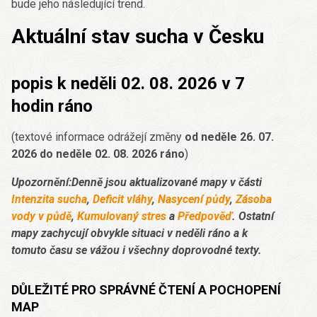
bude jeho následující trend.
Aktuální stav sucha v Česku
popis k neděli 02. 08. 2026 v 7
hodin ráno
(textové informace odrážejí změny
od neděle 26. 07.
2026 do neděle 02. 08. 2026 ráno
)
Upozornění:Denně jsou aktualizované mapy v části
Intenzita sucha
,
Deficit vláhy
,
Nasycení půdy
,
Zásoba
vody v půdě
,
Kumulovaný stres
a
Předpověď
. Ostatní
mapy zachycují obvykle situaci v neděli ráno a k
tomuto času se vážou i všechny doprovodné texty.
DŮLEŽITÉ PRO SPRÁVNÉ ČTENÍ A POCHOPENÍ
MAP