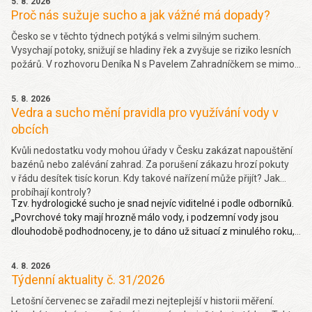
5. 8. 2026
Proč nás sužuje sucho a jak vážné má dopady?
Česko se v těchto týdnech potýká s velmi silným suchem.
Vysychají potoky, snižují se hladiny řek a zvyšuje se riziko lesních
požárů. V rozhovoru Deníka N s Pavelem Zahradníčkem se mimo
jiné dočtete jakých projevů sucha si můžeme všímat okolo sebe,
jakou část sucha způsobila klimatická změna nebo jak závažný
5. 8. 2026
problém je málo vody v řekách. Více
zde.
Vedra a sucho mění pravidla pro využívání vody v
obcích
Kvůli nedostatku vody mohou úřady v Česku zakázat napouštění
bazénů nebo zalévání zahrad. Za porušení zákazu hrozí pokuty
v řádu desítek tisíc korun. Kdy takové nařízení může přijít? Jak
probíhají kontroly?
Tzv. hydrologické sucho je snad nejvíc viditelné i podle odborníků.
„Povrchové toky mají hrozně málo vody, i podzemní vody jsou
dlouhodobě podhodnoceny, je to dáno už situací z minulého roku,
takže hydrologické sucho je letos hodně viditelné,“ uvedl Pavel
Zahradníček. Více na denik.cz
zde
.
4. 8. 2026
Týdenní aktuality č. 31/2026
Letošní červenec se zařadil mezi nejteplejší v historii měření.