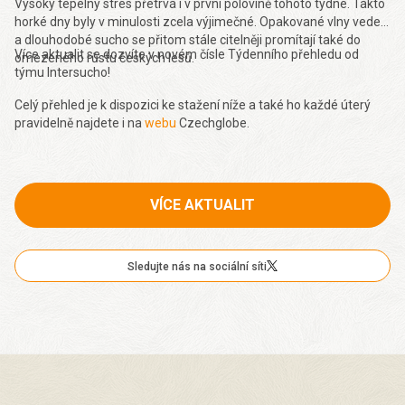
Vysoký tepelný stres přetrvá i v první polovině tohoto týdne. Takto
horké dny byly v minulosti zcela výjimečné. Opakované vlny veder
a dlouhodobé sucho se přitom stále citelněji promítají také do
Více aktualit se dozvíte v novém čísle Týdenního přehledu od
omezeného růstu českých lesů.
týmu Intersucho!
Celý přehled je k dispozici ke stažení níže a také ho každé úterý
pravidelně najdete i na
webu
Czechglobe.
VÍCE AKTUALIT
Sledujte nás na sociální síti