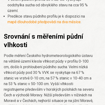
oodchylka sucha od obvyklého stavu na cca 95 %
území.
Predikce stavu půdního profilu je k dispozici na
mapě dlouhodobé předpovědi na dva měsíce
.
Srovnání s měřeními půdní
vlhkosti
Podle měření Českého hydrometeorologického ústavu
na většině území klesla vlhkost půdy v profilu 0-100
cm, došlo k prohloubení půdního sucha. Velmi nízká
vlhkost půdy pod 30 % VVK se vyskytuje na 67 %
stanic ve vrstvě 0-10 cm, na 57 % stanic v 10-40 cm a
na 53 % stanic v 50-100 cm. Vyšší vlhkosti
registrujeme především v horských polohách na severu
Čech a východě Moravy. Nižší především v nížinách na
Moravě a v Čechách, nejhorší situace je na jižní Moravě,