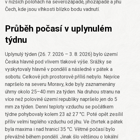
v nižších polohách na severozápadě, jihozápadě a jihu
Čech, kde jsou vlhkosti blízko bodu vadnutí.
Průběh počasí v uplynulém
týdnu
Uplynulý týden (26. 7. 2026 – 3. 8. 2026) bylo území
Česka hlavně pod vlivem tlakové výše. Srážky se
vyskytovaly hlavně v pondělí a následně v pátek a
sobotu. Celkově jich prostorově příliš nebylo. Nejvíce
napršelo na severu Moravy, kde byly zaznamenány
úhrny okolo 25–40 mm za týden. Na druhou stranu na
více než polovině území republiky napršelo jen do 5
mm za týden. Denní teploty vzduchu se počátkem
týdne pohybovaly kolem 23 až 27 °C. Poté opět zesílil
příliv velmi teplého vzduchu od jihu. Ve čtvrtek a pátek
byla maxima i nad hranicí 35 °C. Větrné počasí bylo
převážně během pondělí. Jinak šlo většinou o lokální