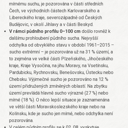
mírnému suchu, je pozorována v části středních
Čech, ve východních částech Karlovarského a
Libereckého kraje, severozápadně od Českých
Budějovic, v okolí Jihlavy a v části Beskyd.
V rámci půdního profilu 0–100 cm
došlo rovněž k
dalšímu prohloubení půdního sucha. Nejvyšší
odchylka od obvyklého stavu v období 1961–2015 –
sucho extrémní – je pozorována už na 31 % území, a
to zejména ve velké části Plzeňského, Jihočeského
kraje, Kraje Vysočina, na jihu Moravy, na Vsetínsku,
Pardubicku, Rychnovsku, Benešovsku, Ústecku nebo
Chebsku. Výjimečné sucho je pozorováno na 12 %
území přidružených zmíněných oblastí. Na zbytku
území prevládá hlavně sucho výrazné (27 %) nebo
mírné (18 %). O něco lepší situace je zaznamenána
ve větší části Moravskoslezského kraje nebo na
Kolínsku, kde je sucho jen mírné, nebo odchylka není
pozorována.
V celém půdním profilu se k 02. 08. vyskytuje