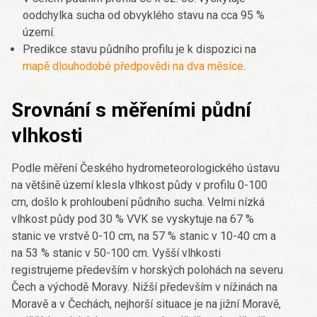
oodchylka sucha od obvyklého stavu na cca 95 %
území.
Predikce stavu půdního profilu je k dispozici na
mapě dlouhodobé předpovědi na dva měsíce
.
Srovnání s měřeními půdní
vlhkosti
Podle měření Českého hydrometeorologického ústavu
na většině území klesla vlhkost půdy v profilu 0-100
cm, došlo k prohloubení půdního sucha. Velmi nízká
vlhkost půdy pod 30 % VVK se vyskytuje na 67 %
stanic ve vrstvě 0-10 cm, na 57 % stanic v 10-40 cm a
na 53 % stanic v 50-100 cm. Vyšší vlhkosti
registrujeme především v horských polohách na severu
Čech a východě Moravy. Nižší především v nížinách na
Moravě a v Čechách, nejhorší situace je na jižní Moravě,