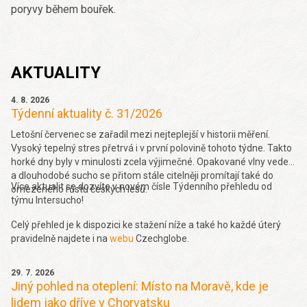
poryvy během bouřek.
AKTUALITY
4. 8. 2026
Týdenní aktuality č. 31/2026
Letošní červenec se zařadil mezi nejteplejší v historii měření.
Vysoký tepelný stres přetrvá i v první polovině tohoto týdne. Takto
horké dny byly v minulosti zcela výjimečné. Opakované vlny veder
a dlouhodobé sucho se přitom stále citelněji promítají také do
Více aktualit se dozvíte v novém čísle Týdenního přehledu od
omezeného růstu českých lesů.
týmu Intersucho!
Celý přehled je k dispozici ke stažení níže a také ho každé úterý
pravidelně najdete i na
webu
Czechglobe.
29. 7. 2026
Jiný pohled na oteplení: Místo na Moravě, kde je
lidem jako dříve v Chorvatsku