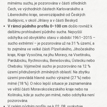
mírnému suchu, je pozorována v části středních
Čech, ve východních částech Karlovarského a
Libereckého kraje, severozápadně od Českých
Budějovic, v okolí Jihlavy a v části Beskyd.
V rámci půdního profilu 0–100 cm
došlo rovněž k
dalšímu prohloubení půdního sucha. Nejvyšší
odchylka od obvyklého stavu v období 1961–2015 –
sucho extrémní – je pozorována už na 31 % území, a
to zejména ve velké části Plzeňského, Jihočeského
kraje, Kraje Vysočina, na jihu Moravy, na Vsetínsku,
Pardubicku, Rychnovsku, Benešovsku, Ústecku nebo
Chebsku. Výjimečné sucho je pozorováno na 12 %
území přidružených zmíněných oblastí. Na zbytku
území prevládá hlavně sucho výrazné (27 %) nebo
mírné (18 %). O něco lepší situace je zaznamenána
ve větší části Moravskoslezského kraje nebo na
Kolínsku, kde je sucho jen mírné, nebo odchylka není
pozorována.
V celém půdním profilu se k 02. 08. vyskytuje