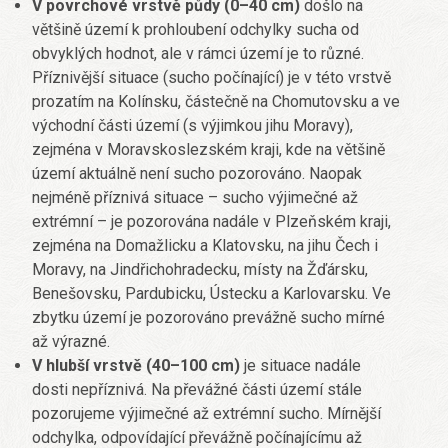
V povrchové vrstvě půdy (0–40 cm)
došlo na
většině území k prohloubení odchylky sucha od
obvyklých hodnot, ale v rámci území je to různé.
Příznivější situace (sucho počínající) je v této vrstvě
prozatím na Kolínsku, částečně na Chomutovsku a ve
východní části území (s výjimkou jihu Moravy),
zejména v Moravskoslezském kraji, kde na většině
území aktuálně není sucho pozorováno. Naopak
nejméně příznivá situace – sucho výjimečné až
extrémní – je pozorována nadále v Plzeňském kraji,
zejména na Domažlicku a Klatovsku, na jihu Čech i
Moravy, na Jindřichohradecku, místy na Žďársku,
Benešovsku, Pardubicku, Ústecku a Karlovarsku. Ve
zbytku území je pozorováno prevážně sucho mírné
až výrazné.
V hlubší vrstvě (40–100 cm)
je situace nadále
dosti nepříznivá. Na převážné části území stále
pozorujeme výjimečné až extrémní sucho. Mírnější
odchylka, odpovídající převážně počínajícímu až