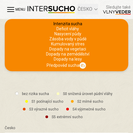
Sledujte také
ČESKO
MENU
Intenzita sucha
Deficit vláhy
Nasycení půdy
Zásoba vody v půdě
Kumulovaný stres
Dopady na vegetaci
Dopady na zemědělství
Dopady na lesy
Předpověď sucha
bez rizika sucha
S0 snížená úroveň půdní vláhy
S1 počínající sucho
S2 mírné sucho
S3 výrazné sucho
S4 výjimečné sucho
S5 extrémní sucho
Česko