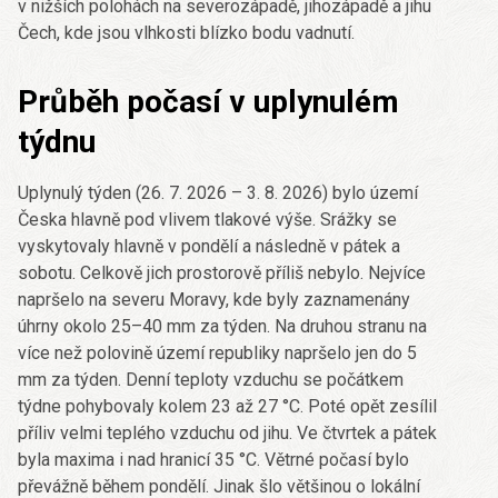
v nižších polohách na severozápadě, jihozápadě a jihu
Čech, kde jsou vlhkosti blízko bodu vadnutí.
Průběh počasí v uplynulém
týdnu
Uplynulý týden (26. 7. 2026 – 3. 8. 2026) bylo území
Česka hlavně pod vlivem tlakové výše. Srážky se
vyskytovaly hlavně v pondělí a následně v pátek a
sobotu. Celkově jich prostorově příliš nebylo. Nejvíce
napršelo na severu Moravy, kde byly zaznamenány
úhrny okolo 25–40 mm za týden. Na druhou stranu na
více než polovině území republiky napršelo jen do 5
mm za týden. Denní teploty vzduchu se počátkem
týdne pohybovaly kolem 23 až 27 °C. Poté opět zesílil
příliv velmi teplého vzduchu od jihu. Ve čtvrtek a pátek
byla maxima i nad hranicí 35 °C. Větrné počasí bylo
převážně během pondělí. Jinak šlo většinou o lokální