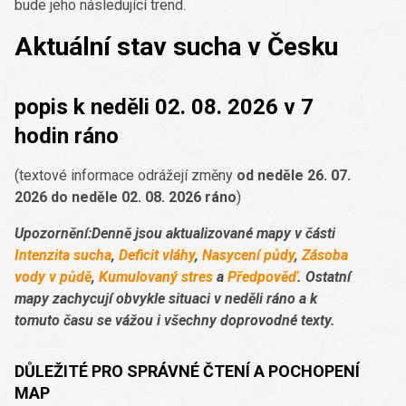
bude jeho následující trend.
Aktuální stav sucha v Česku
popis k neděli 02. 08. 2026 v 7
hodin ráno
(textové informace odrážejí změny
od neděle 26. 07.
2026 do neděle 02. 08. 2026 ráno
)
Upozornění:Denně jsou aktualizované mapy v části
Intenzita sucha
,
Deficit vláhy
,
Nasycení půdy
,
Zásoba
vody v půdě
,
Kumulovaný stres
a
Předpověď
. Ostatní
mapy zachycují obvykle situaci v neděli ráno a k
tomuto času se vážou i všechny doprovodné texty.
DŮLEŽITÉ PRO SPRÁVNÉ ČTENÍ A POCHOPENÍ
MAP