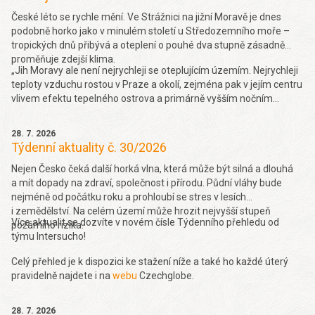
České léto se rychle mění. Ve Strážnici na jižní Moravě je dnes
podobně horko jako v minulém století u Středozemního moře –
tropických dnů přibývá a oteplení o pouhé dva stupně zásadně
proměňuje zdejší klima.
„Jih Moravy ale není nejrychleji se oteplujícím územím. Nejrychleji
teploty vzduchu rostou v Praze a okolí, zejména pak v jejím centru
vlivem efektu tepelného ostrova a primárně vyšším nočním
teplotám. Obecně se dá také říct, že rychleji teploty rostou na
stanicích do 600 metrů nad mořem (o 0,37 °C za dekádu 10 let za
28. 7. 2026
období 1961-2019), a naopak nad 900 metrů je trend růstu nižší
Týdenní aktuality č. 30/2026
(0,27 °C za 10 let v období 1961-2019),“ řekl k tomu Seznam
Zprávám Pavel Zahradníček. Více se dočtete
Nejen Česko čeká další horká vlna, která může být silná a dlouhá
zde.
a mít dopady na zdraví, společnost i přírodu. Půdní vláhy bude
nejméně od počátku roku a prohloubí se stres v lesích
i zemědělství. Na celém území může hrozit nejvyšší stupeň
Více aktualit se dozvíte v novém čísle Týdenního přehledu od
požárního rizika.
týmu Intersucho!
Celý přehled je k dispozici ke stažení níže a také ho každé úterý
pravidelně najdete i na
webu
Czechglobe.
28. 7. 2026