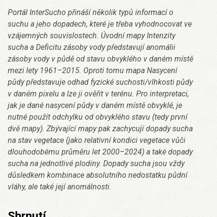
Portál InterSucho přináší několik typů informací o
suchu a jeho dopadech, které je třeba vyhodnocovat ve
vzájemných souvislostech. Úvodní mapy Intenzity
sucha a Deficitu zásoby vody představují anomálii
zásoby vody v půdě od stavu obvyklého v daném místě
mezi lety 1961–2015. Oproti tomu mapa Nasycení
půdy představuje odhad fyzické suchosti/vlhkosti půdy
v daném pixelu a lze ji ověřit v terénu. Pro interpretaci,
jak je dané nasycení půdy v daném místě obvyklé, je
nutné použít odchylku od obvyklého stavu (tedy první
dvě mapy). Zbývající mapy pak zachycují dopady sucha
na stav vegetace (jako relativní kondici vegetace vůči
dlouhodobému průměru let 2000–2024) a také dopady
sucha na jednotlivé plodiny. Dopady sucha jsou vždy
důsledkem kombinace absolutního nedostatku půdní
vláhy, ale také její anomálnosti.
Shrnutí