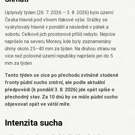
Uplynulý týden (26. 7. 2026 – 3. 8. 2026) bylo území
Česka hlavně pod vlivem tlakové výše. Srážky se
vyskytovaly hlavně v pondělí a následně v pátek a
sobotu. Celkově jich prostorově příliš nebylo. Nejvíce
napršelo na severu Moravy, kde byly zaznamenány
úhrny okolo 25–40 mm za týden. Na druhou stranu na
více než polovině území republiky napršelo jen do 5
mm za týden.
Tento týden se sice po přechodu zvlněné studené
fronty půdní sucho zmírní, ale podle aktuální
předpovědi (k pondělí 3. 8. 2026) jde opět spíše o
přechodný stav. Za 10 dnů by se mělo půdní sucho
objevovat opět ve větší míře.
Intenzita sucha