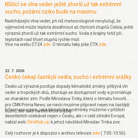
Blížící se vlna veder ještě zhorší už tak extrémní
sucho, požární riziko bude na maximu
Nadcházející vlna veder, při níž meteorologové nevylučují, že
výjimečně může teplota dosáhnout až čtyřiceti stupňů Celsia, ještě
výrazně zhorší už tak extrémní sucho. Voda z krajiny totiž při
teplotách nad třicet stupňů rychle mizí.
Více na webu ČT24
zde
. O tématu taky píše ČTK
zde
.
22. 7. 2026
Česko čekají častější vedra, sucho i extrémní srážky
Česko už výrazně pociťuje dopady klimatické změny: přibývá vln
veder a tropických dnů, zhoršuje se dostupnost vody a proměňuje
se charakter zim. Podle Miroslava Trnky, který o tématu hovořil
pro CNN Prima News, se navíc musíme připravit nejen na častější
Informace o tom, jaké klimatické podmínky můžeme v příštích
sucho, ale také na extrémní srážky.
desetiletích očekávat nejen v Česku, ale i v celé střední Evropě,
nabízí web
ClimRisk.cz
, k jehož návštěvě Miroslav Trnka zve.
Celý rozhovor je k dispozici v archivu televize
zde
( 7:05-10:56).