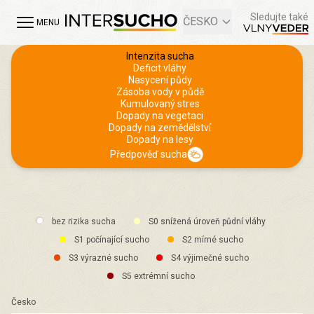
Sledujte také
ČESKO
MENU
Intenzita sucha
Deficit vláhy
Nasycení půdy
Zásoba vody v půdě
Kumulovaný stres
Dopady na vegetaci
Dopady na zemědělství
Dopady na lesy
Předpověď sucha
bez rizika sucha
S0 snížená úroveň půdní vláhy
S1 počínající sucho
S2 mírné sucho
S3 výrazné sucho
S4 výjimečné sucho
S5 extrémní sucho
Česko