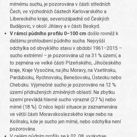
mírnému suchu, je pozorována v části středních
Čech, ve východních částech Karlovarského a
Libereckého kraje, severozápadně od Českých
Budějovic, v okolí Jihlavy a v části Beskyd.
V rámci půdního profilu 0–100 cm
došlo rovněž k
dalšímu prohloubení půdního sucha. Nejvyšší
odchylka od obvyklého stavu v období 1961–2015 –
sucho extrémní – je pozorována už na 31 % území, a
to zejména ve velké části Plzeňského, Jihočeského
kraje, Kraje Vysočina, na jihu Moravy, na Vsetínsku,
Pardubicku, Rychnovsku, Benešovsku, Ústecku nebo
Chebsku. Výjimečné sucho je pozorováno na 12 %
území přidružených zmíněných oblastí. Na zbytku
území prevládá hlavně sucho výrazné (27 %) nebo
mírné (18 %). O něco lepší situace je zaznamenána
ve větší části Moravskoslezského kraje nebo na
Kolínsku, kde je sucho jen mírné, nebo odchylka není
pozorována.
V celém půdním profilu se k 02. 08. vyskytuje