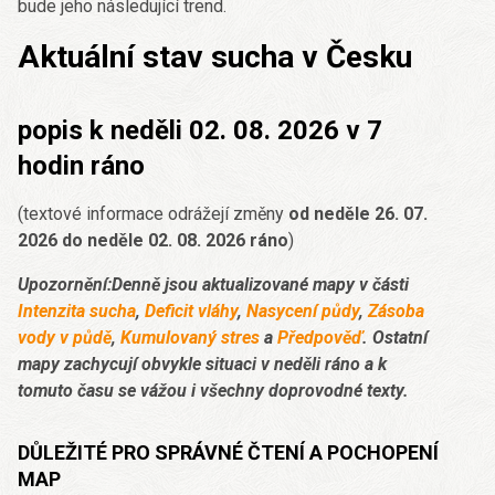
bude jeho následující trend.
Aktuální stav sucha v Česku
popis k neděli 02. 08. 2026 v 7
hodin ráno
(textové informace odrážejí změny
od neděle 26. 07.
2026 do neděle 02. 08. 2026 ráno
)
Upozornění:Denně jsou aktualizované mapy v části
Intenzita sucha
,
Deficit vláhy
,
Nasycení půdy
,
Zásoba
vody v půdě
,
Kumulovaný stres
a
Předpověď
. Ostatní
mapy zachycují obvykle situaci v neděli ráno a k
tomuto času se vážou i všechny doprovodné texty.
DŮLEŽITÉ PRO SPRÁVNÉ ČTENÍ A POCHOPENÍ
MAP