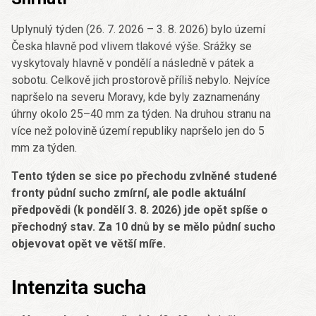
Uplynulý týden (26. 7. 2026 – 3. 8. 2026) bylo území
Česka hlavně pod vlivem tlakové výše. Srážky se
vyskytovaly hlavně v pondělí a následně v pátek a
sobotu. Celkově jich prostorově příliš nebylo. Nejvíce
napršelo na severu Moravy, kde byly zaznamenány
úhrny okolo 25–40 mm za týden. Na druhou stranu na
více než polovině území republiky napršelo jen do 5
mm za týden.
Tento týden se sice po přechodu zvlněné studené
fronty půdní sucho zmírní, ale podle aktuální
předpovědi (k pondělí 3. 8. 2026) jde opět spíše o
přechodný stav. Za 10 dnů by se mělo půdní sucho
objevovat opět ve větší míře.
Intenzita sucha