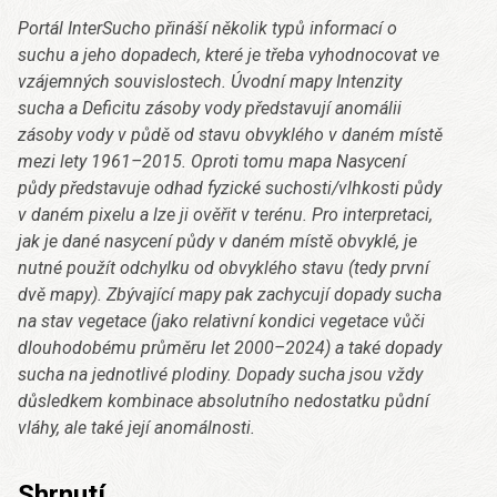
Portál InterSucho přináší několik typů informací o
suchu a jeho dopadech, které je třeba vyhodnocovat ve
vzájemných souvislostech. Úvodní mapy Intenzity
sucha a Deficitu zásoby vody představují anomálii
zásoby vody v půdě od stavu obvyklého v daném místě
mezi lety 1961–2015. Oproti tomu mapa Nasycení
půdy představuje odhad fyzické suchosti/vlhkosti půdy
v daném pixelu a lze ji ověřit v terénu. Pro interpretaci,
jak je dané nasycení půdy v daném místě obvyklé, je
nutné použít odchylku od obvyklého stavu (tedy první
dvě mapy). Zbývající mapy pak zachycují dopady sucha
na stav vegetace (jako relativní kondici vegetace vůči
dlouhodobému průměru let 2000–2024) a také dopady
sucha na jednotlivé plodiny. Dopady sucha jsou vždy
důsledkem kombinace absolutního nedostatku půdní
vláhy, ale také její anomálnosti.
Shrnutí