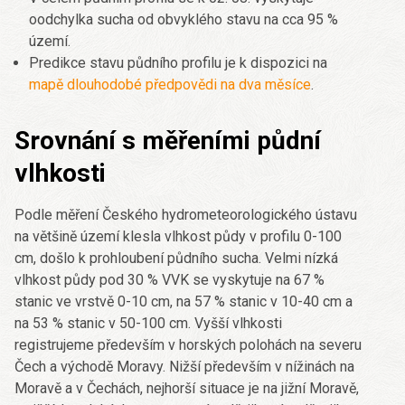
oodchylka sucha od obvyklého stavu na cca 95 %
území.
Predikce stavu půdního profilu je k dispozici na
mapě dlouhodobé předpovědi na dva měsíce
.
Srovnání s měřeními půdní
vlhkosti
Podle měření Českého hydrometeorologického ústavu
na většině území klesla vlhkost půdy v profilu 0-100
cm, došlo k prohloubení půdního sucha. Velmi nízká
vlhkost půdy pod 30 % VVK se vyskytuje na 67 %
stanic ve vrstvě 0-10 cm, na 57 % stanic v 10-40 cm a
na 53 % stanic v 50-100 cm. Vyšší vlhkosti
registrujeme především v horských polohách na severu
Čech a východě Moravy. Nižší především v nížinách na
Moravě a v Čechách, nejhorší situace je na jižní Moravě,