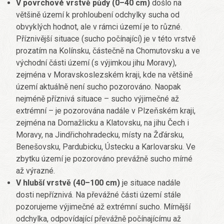
V povrchové vrstvě půdy (0–40 cm)
došlo na
většině území k prohloubení odchylky sucha od
obvyklých hodnot, ale v rámci území je to různé.
Příznivější situace (sucho počínající) je v této vrstvě
prozatím na Kolínsku, částečně na Chomutovsku a ve
východní části území (s výjimkou jihu Moravy),
zejména v Moravskoslezském kraji, kde na většině
území aktuálně není sucho pozorováno. Naopak
nejméně příznivá situace – sucho výjimečné až
extrémní – je pozorována nadále v Plzeňském kraji,
zejména na Domažlicku a Klatovsku, na jihu Čech i
Moravy, na Jindřichohradecku, místy na Žďársku,
Benešovsku, Pardubicku, Ústecku a Karlovarsku. Ve
zbytku území je pozorováno prevážně sucho mírné
až výrazné.
V hlubší vrstvě (40–100 cm)
je situace nadále
dosti nepříznivá. Na převážné části území stále
pozorujeme výjimečné až extrémní sucho. Mírnější
odchylka, odpovídající převážně počínajícímu až