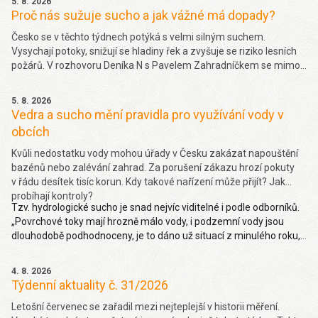
5. 8. 2026
Proč nás sužuje sucho a jak vážné má dopady?
Česko se v těchto týdnech potýká s velmi silným suchem.
Vysychají potoky, snižují se hladiny řek a zvyšuje se riziko lesních
požárů. V rozhovoru Deníka N s Pavelem Zahradníčkem se mimo
jiné dočtete jakých projevů sucha si můžeme všímat okolo sebe,
jakou část sucha způsobila klimatická změna nebo jak závažný
5. 8. 2026
problém je málo vody v řekách. Více
zde.
Vedra a sucho mění pravidla pro využívání vody v
obcích
Kvůli nedostatku vody mohou úřady v Česku zakázat napouštění
bazénů nebo zalévání zahrad. Za porušení zákazu hrozí pokuty
v řádu desítek tisíc korun. Kdy takové nařízení může přijít? Jak
probíhají kontroly?
Tzv. hydrologické sucho je snad nejvíc viditelné i podle odborníků.
„Povrchové toky mají hrozně málo vody, i podzemní vody jsou
dlouhodobě podhodnoceny, je to dáno už situací z minulého roku,
takže hydrologické sucho je letos hodně viditelné,“ uvedl Pavel
Zahradníček. Více na denik.cz
zde
.
4. 8. 2026
Týdenní aktuality č. 31/2026
Letošní červenec se zařadil mezi nejteplejší v historii měření.