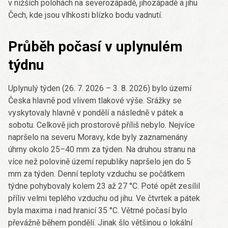
v nižších polohách na severozápadě, jihozápadě a jihu
Čech, kde jsou vlhkosti blízko bodu vadnutí.
Průběh počasí v uplynulém
týdnu
Uplynulý týden (26. 7. 2026 – 3. 8. 2026) bylo území
Česka hlavně pod vlivem tlakové výše. Srážky se
vyskytovaly hlavně v pondělí a následně v pátek a
sobotu. Celkově jich prostorově příliš nebylo. Nejvíce
napršelo na severu Moravy, kde byly zaznamenány
úhrny okolo 25–40 mm za týden. Na druhou stranu na
více než polovině území republiky napršelo jen do 5
mm za týden. Denní teploty vzduchu se počátkem
týdne pohybovaly kolem 23 až 27 °C. Poté opět zesílil
příliv velmi teplého vzduchu od jihu. Ve čtvrtek a pátek
byla maxima i nad hranicí 35 °C. Větrné počasí bylo
převážně během pondělí. Jinak šlo většinou o lokální