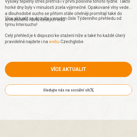
Vysoký tepelný stres přetrvá i v první polovině tohoto týdne. Takto
horké dny byly v minulosti zcela výjimečné. Opakované vlny veder
a dlouhodobé sucho se přitom stále citelněji promítají také do
Více aktualit se dozvíte v novém čísle Týdenního přehledu od
omezeného růstu českých lesů.
týmu Intersucho!
Celý přehled je k dispozici ke stažení níže a také ho každé úterý
pravidelně najdete i na
webu
Czechglobe.
VÍCE AKTUALIT
Sledujte nás na sociální síti