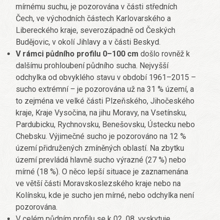
mírnému suchu, je pozorována v části středních
Čech, ve východních částech Karlovarského a
Libereckého kraje, severozápadně od Českých
Budějovic, v okolí Jihlavy a v části Beskyd.
V rámci půdního profilu 0–100 cm
došlo rovněž k
dalšímu prohloubení půdního sucha. Nejvyšší
odchylka od obvyklého stavu v období 1961–2015 –
sucho extrémní – je pozorována už na 31 % území, a
to zejména ve velké části Plzeňského, Jihočeského
kraje, Kraje Vysočina, na jihu Moravy, na Vsetínsku,
Pardubicku, Rychnovsku, Benešovsku, Ústecku nebo
Chebsku. Výjimečné sucho je pozorováno na 12 %
území přidružených zmíněných oblastí. Na zbytku
území prevládá hlavně sucho výrazné (27 %) nebo
mírné (18 %). O něco lepší situace je zaznamenána
ve větší části Moravskoslezského kraje nebo na
Kolínsku, kde je sucho jen mírné, nebo odchylka není
pozorována.
V celém půdním profilu se k 02. 08. vyskytuje