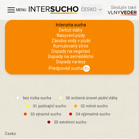
Sledujte také
ČESKO
MENU
Intenzita sucha
Deficit vláhy
Nasycení půdy
Zásoba vody v půdě
Kumulovaný stres
Dopady na vegetaci
Dopady na zemědělství
Dopady na lesy
Předpověď sucha
bez rizika sucha
S0 snížená úroveň půdní vláhy
S1 počínající sucho
S2 mírné sucho
S3 výrazné sucho
S4 výjimečné sucho
S5 extrémní sucho
Česko