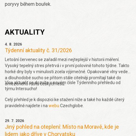
poryvy během bouřek.
AKTUALITY
4. 8. 2026
Týdenní aktuality č. 31/2026
Letošní červenec se zařadil mezi nejteplejší v historii měření.
Vysoký tepelný stres přetrvá i v první polovině tohoto týdne. Takto
horké dny byly v minulosti zcela výjimečné. Opakované vlny veder
a dlouhodobé sucho se přitom stále citelněji promítají také do
Více aktualit se dozvíte v novém čísle Týdenního přehledu od
omezeného růstu českých lesů.
týmu Intersucho!
Celý přehled je k dispozici ke stažení níže a také ho každé úterý
pravidelně najdete i na
webu
Czechglobe.
29. 7. 2026
Jiný pohled na oteplení: Místo na Moravě, kde je
lidem jako dříve v Chorvatsku