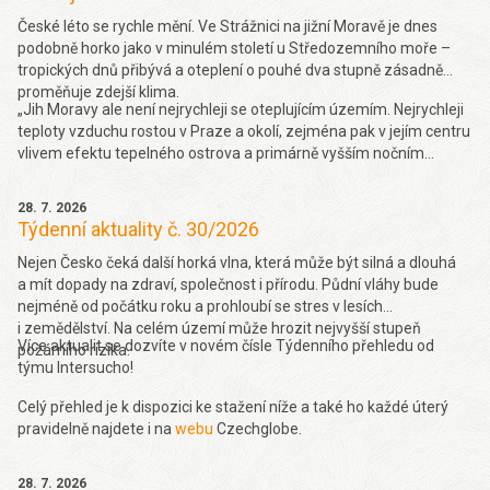
České léto se rychle mění. Ve Strážnici na jižní Moravě je dnes
podobně horko jako v minulém století u Středozemního moře –
tropických dnů přibývá a oteplení o pouhé dva stupně zásadně
proměňuje zdejší klima.
„Jih Moravy ale není nejrychleji se oteplujícím územím. Nejrychleji
teploty vzduchu rostou v Praze a okolí, zejména pak v jejím centru
vlivem efektu tepelného ostrova a primárně vyšším nočním
teplotám. Obecně se dá také říct, že rychleji teploty rostou na
stanicích do 600 metrů nad mořem (o 0,37 °C za dekádu 10 let za
28. 7. 2026
období 1961-2019), a naopak nad 900 metrů je trend růstu nižší
Týdenní aktuality č. 30/2026
(0,27 °C za 10 let v období 1961-2019),“ řekl k tomu Seznam
Zprávám Pavel Zahradníček. Více se dočtete
Nejen Česko čeká další horká vlna, která může být silná a dlouhá
zde.
a mít dopady na zdraví, společnost i přírodu. Půdní vláhy bude
nejméně od počátku roku a prohloubí se stres v lesích
i zemědělství. Na celém území může hrozit nejvyšší stupeň
Více aktualit se dozvíte v novém čísle Týdenního přehledu od
požárního rizika.
týmu Intersucho!
Celý přehled je k dispozici ke stažení níže a také ho každé úterý
pravidelně najdete i na
webu
Czechglobe.
28. 7. 2026