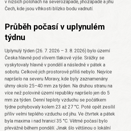
v nižších polohách na severozápadě, jihozápadě a jihu
Čech, kde jsou vlhkosti blízko bodu vadnutí.
Průběh počasí v uplynulém
týdnu
Uplynulý týden (26. 7. 2026 – 3. 8. 2026) bylo území
Česka hlavně pod vlivem tlakové výše. Srážky se
vyskytovaly hlavně v pondělí a následně v pátek a
sobotu. Celkově jich prostorově příliš nebylo. Nejvíce
napršelo na severu Moravy, kde byly zaznamenány
úhrny okolo 25–40 mm za týden. Na druhou stranu na
více než polovině území republiky napršelo jen do 5
mm za týden. Denní teploty vzduchu se počátkem
týdne pohybovaly kolem 23 až 27 °C. Poté opět zesílil
příliv velmi teplého vzduchu od jihu. Ve čtvrtek a pátek
byla maxima i nad hranicí 35 °C. Větrné počasí bylo
převážně během pondělí. Jinak šlo většinou o lokální