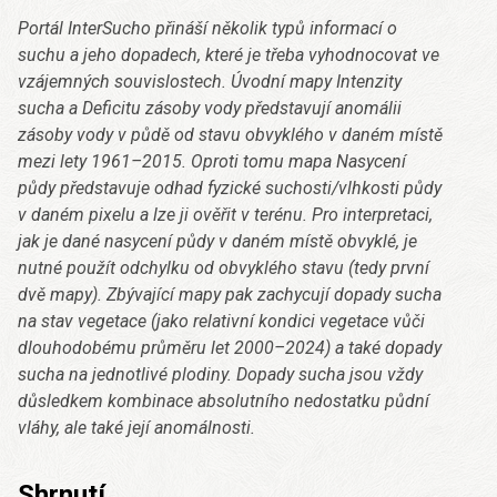
Portál InterSucho přináší několik typů informací o
suchu a jeho dopadech, které je třeba vyhodnocovat ve
vzájemných souvislostech. Úvodní mapy Intenzity
sucha a Deficitu zásoby vody představují anomálii
zásoby vody v půdě od stavu obvyklého v daném místě
mezi lety 1961–2015. Oproti tomu mapa Nasycení
půdy představuje odhad fyzické suchosti/vlhkosti půdy
v daném pixelu a lze ji ověřit v terénu. Pro interpretaci,
jak je dané nasycení půdy v daném místě obvyklé, je
nutné použít odchylku od obvyklého stavu (tedy první
dvě mapy). Zbývající mapy pak zachycují dopady sucha
na stav vegetace (jako relativní kondici vegetace vůči
dlouhodobému průměru let 2000–2024) a také dopady
sucha na jednotlivé plodiny. Dopady sucha jsou vždy
důsledkem kombinace absolutního nedostatku půdní
vláhy, ale také její anomálnosti.
Shrnutí