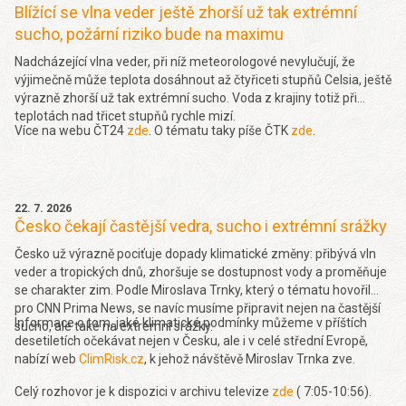
Blížící se vlna veder ještě zhorší už tak extrémní
sucho, požární riziko bude na maximu
Nadcházející vlna veder, při níž meteorologové nevylučují, že
výjimečně může teplota dosáhnout až čtyřiceti stupňů Celsia, ještě
výrazně zhorší už tak extrémní sucho. Voda z krajiny totiž při
teplotách nad třicet stupňů rychle mizí.
Více na webu ČT24
zde
. O tématu taky píše ČTK
zde
.
22. 7. 2026
Česko čekají častější vedra, sucho i extrémní srážky
Česko už výrazně pociťuje dopady klimatické změny: přibývá vln
veder a tropických dnů, zhoršuje se dostupnost vody a proměňuje
se charakter zim. Podle Miroslava Trnky, který o tématu hovořil
pro CNN Prima News, se navíc musíme připravit nejen na častější
Informace o tom, jaké klimatické podmínky můžeme v příštích
sucho, ale také na extrémní srážky.
desetiletích očekávat nejen v Česku, ale i v celé střední Evropě,
nabízí web
ClimRisk.cz
, k jehož návštěvě Miroslav Trnka zve.
Celý rozhovor je k dispozici v archivu televize
zde
( 7:05-10:56).