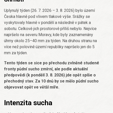
Uplynulý týden (26. 7. 2026 – 3. 8. 2026) bylo území
Česka hlavně pod vlivem tlakové výše. Srážky se
vyskytovaly hlavně v pondělí a následně v pátek a
sobotu. Celkově jich prostorově příliš nebylo. Nejvíce
napršelo na severu Moravy, kde byly zaznamenány
úhrny okolo 25–40 mm za týden. Na druhou stranu na
více než polovině území republiky napršelo jen do 5
mm za týden.
Tento týden se sice po přechodu zvlněné studené
fronty půdní sucho zmírní, ale podle aktuální
předpovědi (k pondělí 3. 8. 2026) jde opět spíše o
přechodný stav. Za 10 dnů by se mělo půdní sucho
objevovat opět ve větší míře.
Intenzita sucha