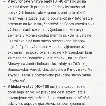
V povrchové vrstvě půdy (0–40 cm)
došlo na
většině území k prohloubení odchylky sucha od
obvyklých hodnot, ale v rámci území je to různé.
Příznivější situace (sucho počínající) je v této vrstvě
prozatím na Kolínsku, částečně na Chomutovsku a ve
východní části území (s výjimkou jihu Moravy),
zejména v Moravskoslezském kraji, kde na většině
území aktuálně není sucho pozorováno. Naopak
nejméně příznivá situace – sucho výjimečné až
extrémní – je pozorována nadále v Plzeňském kraji,
zejména na Domažlicku a Klatovsku, na jihu Čech i
Moravy, na Jindřichohradecku, místy na Žďársku,
Benešovsku, Pardubicku, Ústecku a Karlovarsku. Ve
zbytku území je pozorováno prevážně sucho mírné
až výrazné.
V hlubší vrstvě (40–100 cm)
je situace nadále
dosti nepříznivá. Na převážné části území stále
pozorujeme výjimečné až extrémní sucho. Mírnější
odchylka, odpovídající převážně počínajícímu až