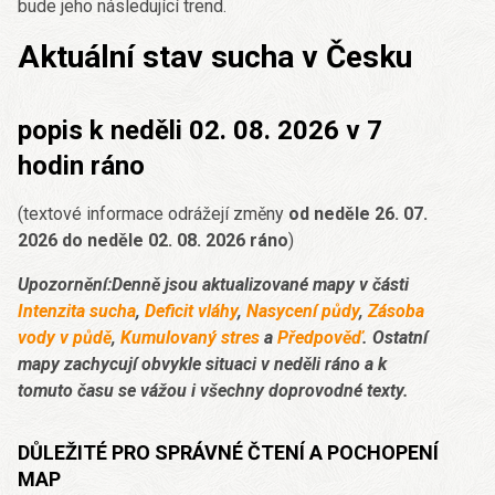
bude jeho následující trend.
Aktuální stav sucha v Česku
popis k neděli 02. 08. 2026 v 7
hodin ráno
(textové informace odrážejí změny
od neděle 26. 07.
2026 do neděle 02. 08. 2026 ráno
)
Upozornění:Denně jsou aktualizované mapy v části
Intenzita sucha
,
Deficit vláhy
,
Nasycení půdy
,
Zásoba
vody v půdě
,
Kumulovaný stres
a
Předpověď
. Ostatní
mapy zachycují obvykle situaci v neděli ráno a k
tomuto času se vážou i všechny doprovodné texty.
DŮLEŽITÉ PRO SPRÁVNÉ ČTENÍ A POCHOPENÍ
MAP