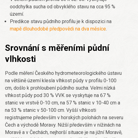
oodchylka sucha od obvyklého stavu na cca 95 %
území.
Predikce stavu půdního profilu je k dispozici na
mapě dlouhodobé předpovědi na dva měsíce
.
Srovnání s měřeními půdní
vlhkosti
Podle měření Českého hydrometeorologického ústavu
na většině území klesla vlhkost půdy v profilu 0-100
cm, došlo k prohloubení půdního sucha. Velmi nízká
vlhkost půdy pod 30 % VVK se vyskytuje na 67 %
stanic ve vrstvě 0-10 cm, na 57 % stanic v 10-40 cm a
na 53 % stanic v 50-100 cm. Vyšší vlhkosti
registrujeme především v horských polohách na severu
Čech a východě Moravy. Nižší především v nížinách na
Moravě a v Čechách, nejhorší situace je na jižní Moravě,