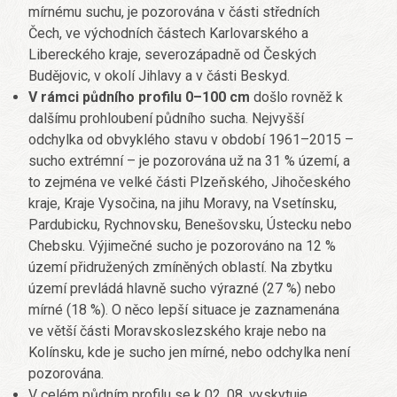
mírnému suchu, je pozorována v části středních
Čech, ve východních částech Karlovarského a
Libereckého kraje, severozápadně od Českých
Budějovic, v okolí Jihlavy a v části Beskyd.
V rámci půdního profilu 0–100 cm
došlo rovněž k
dalšímu prohloubení půdního sucha. Nejvyšší
odchylka od obvyklého stavu v období 1961–2015 –
sucho extrémní – je pozorována už na 31 % území, a
to zejména ve velké části Plzeňského, Jihočeského
kraje, Kraje Vysočina, na jihu Moravy, na Vsetínsku,
Pardubicku, Rychnovsku, Benešovsku, Ústecku nebo
Chebsku. Výjimečné sucho je pozorováno na 12 %
území přidružených zmíněných oblastí. Na zbytku
území prevládá hlavně sucho výrazné (27 %) nebo
mírné (18 %). O něco lepší situace je zaznamenána
ve větší části Moravskoslezského kraje nebo na
Kolínsku, kde je sucho jen mírné, nebo odchylka není
pozorována.
V celém půdním profilu se k 02. 08. vyskytuje