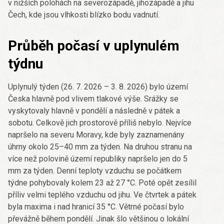
v nižších polohách na severozápadě, jihozápadě a jihu
Čech, kde jsou vlhkosti blízko bodu vadnutí.
Průběh počasí v uplynulém
týdnu
Uplynulý týden (26. 7. 2026 – 3. 8. 2026) bylo území
Česka hlavně pod vlivem tlakové výše. Srážky se
vyskytovaly hlavně v pondělí a následně v pátek a
sobotu. Celkově jich prostorově příliš nebylo. Nejvíce
napršelo na severu Moravy, kde byly zaznamenány
úhrny okolo 25–40 mm za týden. Na druhou stranu na
více než polovině území republiky napršelo jen do 5
mm za týden. Denní teploty vzduchu se počátkem
týdne pohybovaly kolem 23 až 27 °C. Poté opět zesílil
příliv velmi teplého vzduchu od jihu. Ve čtvrtek a pátek
byla maxima i nad hranicí 35 °C. Větrné počasí bylo
převážně během pondělí. Jinak šlo většinou o lokální