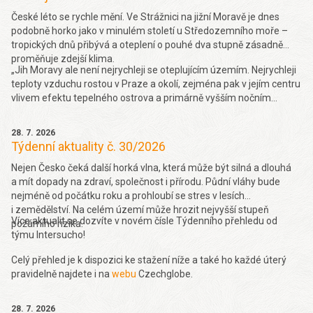
České léto se rychle mění. Ve Strážnici na jižní Moravě je dnes
podobně horko jako v minulém století u Středozemního moře –
tropických dnů přibývá a oteplení o pouhé dva stupně zásadně
proměňuje zdejší klima.
„Jih Moravy ale není nejrychleji se oteplujícím územím. Nejrychleji
teploty vzduchu rostou v Praze a okolí, zejména pak v jejím centru
vlivem efektu tepelného ostrova a primárně vyšším nočním
teplotám. Obecně se dá také říct, že rychleji teploty rostou na
stanicích do 600 metrů nad mořem (o 0,37 °C za dekádu 10 let za
28. 7. 2026
období 1961-2019), a naopak nad 900 metrů je trend růstu nižší
Týdenní aktuality č. 30/2026
(0,27 °C za 10 let v období 1961-2019),“ řekl k tomu Seznam
Zprávám Pavel Zahradníček. Více se dočtete
Nejen Česko čeká další horká vlna, která může být silná a dlouhá
zde.
a mít dopady na zdraví, společnost i přírodu. Půdní vláhy bude
nejméně od počátku roku a prohloubí se stres v lesích
i zemědělství. Na celém území může hrozit nejvyšší stupeň
Více aktualit se dozvíte v novém čísle Týdenního přehledu od
požárního rizika.
týmu Intersucho!
Celý přehled je k dispozici ke stažení níže a také ho každé úterý
pravidelně najdete i na
webu
Czechglobe.
28. 7. 2026