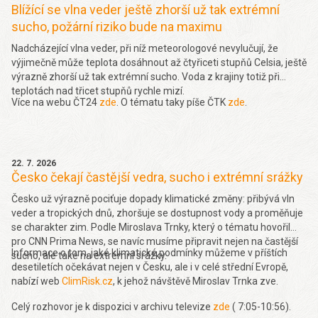
Blížící se vlna veder ještě zhorší už tak extrémní
sucho, požární riziko bude na maximu
Nadcházející vlna veder, při níž meteorologové nevylučují, že
výjimečně může teplota dosáhnout až čtyřiceti stupňů Celsia, ještě
výrazně zhorší už tak extrémní sucho. Voda z krajiny totiž při
teplotách nad třicet stupňů rychle mizí.
Více na webu ČT24
zde
. O tématu taky píše ČTK
zde
.
22. 7. 2026
Česko čekají častější vedra, sucho i extrémní srážky
Česko už výrazně pociťuje dopady klimatické změny: přibývá vln
veder a tropických dnů, zhoršuje se dostupnost vody a proměňuje
se charakter zim. Podle Miroslava Trnky, který o tématu hovořil
pro CNN Prima News, se navíc musíme připravit nejen na častější
Informace o tom, jaké klimatické podmínky můžeme v příštích
sucho, ale také na extrémní srážky.
desetiletích očekávat nejen v Česku, ale i v celé střední Evropě,
nabízí web
ClimRisk.cz
, k jehož návštěvě Miroslav Trnka zve.
Celý rozhovor je k dispozici v archivu televize
zde
( 7:05-10:56).