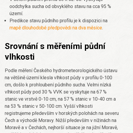
oodchylka sucha od obvyklého stavu na cca 95 %
území.
Predikce stavu půdního profilu je k dispozici na
mapě dlouhodobé předpovědi na dva měsíce
.
Srovnání s měřeními půdní
vlhkosti
Podle měření Českého hydrometeorologického ústavu
na většině území klesla vlhkost půdy v profilu 0-100
cm, došlo k prohloubení půdního sucha. Velmi nízká
vlhkost půdy pod 30 % VVK se vyskytuje na 67 %
stanic ve vrstvě 0-10 cm, na 57 % stanic v 10-40 cm a
na 53 % stanic v 50-100 cm. Vyšší vlhkosti
registrujeme především v horských polohách na severu
Čech a východě Moravy. Nižší především v nížinách na
Moravě a v Čechách, nejhorší situace je na jižní Moravě,