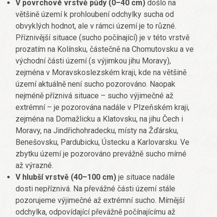
V povrchové vrstvě půdy (0–40 cm)
došlo na
většině území k prohloubení odchylky sucha od
obvyklých hodnot, ale v rámci území je to různé.
Příznivější situace (sucho počínající) je v této vrstvě
prozatím na Kolínsku, částečně na Chomutovsku a ve
východní části území (s výjimkou jihu Moravy),
zejména v Moravskoslezském kraji, kde na většině
území aktuálně není sucho pozorováno. Naopak
nejméně příznivá situace – sucho výjimečné až
extrémní – je pozorována nadále v Plzeňském kraji,
zejména na Domažlicku a Klatovsku, na jihu Čech i
Moravy, na Jindřichohradecku, místy na Žďársku,
Benešovsku, Pardubicku, Ústecku a Karlovarsku. Ve
zbytku území je pozorováno prevážně sucho mírné
až výrazné.
V hlubší vrstvě (40–100 cm)
je situace nadále
dosti nepříznivá. Na převážné části území stále
pozorujeme výjimečné až extrémní sucho. Mírnější
odchylka, odpovídající převážně počínajícímu až