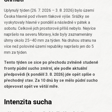
Uplynulý týden (26. 7. 2026 – 3. 8. 2026) bylo území
Česka hlavně pod vlivem tlakové výše. Srážky se
vyskytovaly hlavně v pondělí a následně v pátek a
sobotu. Celkově jich prostorově příliš nebylo. Nejvíce
napršelo na severu Moravy, kde byly zaznamenány
úhrny okolo 25–40 mm za týden. Na druhou stranu na
více než polovině území republiky napršelo jen do 5
mm za týden.
Tento týden se sice po přechodu zvlněné studené
fronty půdní sucho zmírní, ale podle aktuální
předpovědi (k pondělí 3. 8. 2026) jde opět spíše o
přechodný stav. Za 10 dnů by se mělo půdní sucho
objevovat opět ve větší míře.
Intenzita sucha