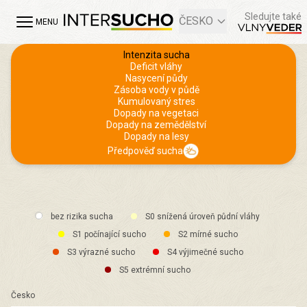
Sledujte také
ČESKO
MENU
Intenzita sucha
Deficit vláhy
Nasycení půdy
Zásoba vody v půdě
Kumulovaný stres
Dopady na vegetaci
Dopady na zemědělství
Dopady na lesy
Předpověď sucha
bez rizika sucha
S0 snížená úroveň půdní vláhy
S1 počínající sucho
S2 mírné sucho
S3 výrazné sucho
S4 výjimečné sucho
S5 extrémní sucho
Česko