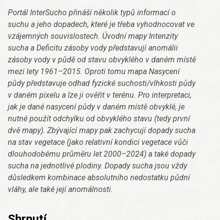
Portál InterSucho přináší několik typů informací o
suchu a jeho dopadech, které je třeba vyhodnocovat ve
vzájemných souvislostech. Úvodní mapy Intenzity
sucha a Deficitu zásoby vody představují anomálii
zásoby vody v půdě od stavu obvyklého v daném místě
mezi lety 1961–2015. Oproti tomu mapa Nasycení
půdy představuje odhad fyzické suchosti/vlhkosti půdy
v daném pixelu a lze ji ověřit v terénu. Pro interpretaci,
jak je dané nasycení půdy v daném místě obvyklé, je
nutné použít odchylku od obvyklého stavu (tedy první
dvě mapy). Zbývající mapy pak zachycují dopady sucha
na stav vegetace (jako relativní kondici vegetace vůči
dlouhodobému průměru let 2000–2024) a také dopady
sucha na jednotlivé plodiny. Dopady sucha jsou vždy
důsledkem kombinace absolutního nedostatku půdní
vláhy, ale také její anomálnosti.
Shrnutí