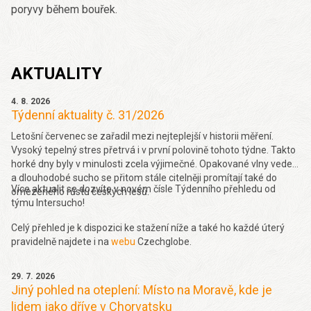
poryvy během bouřek.
AKTUALITY
4. 8. 2026
Týdenní aktuality č. 31/2026
Letošní červenec se zařadil mezi nejteplejší v historii měření.
Vysoký tepelný stres přetrvá i v první polovině tohoto týdne. Takto
horké dny byly v minulosti zcela výjimečné. Opakované vlny veder
a dlouhodobé sucho se přitom stále citelněji promítají také do
Více aktualit se dozvíte v novém čísle Týdenního přehledu od
omezeného růstu českých lesů.
týmu Intersucho!
Celý přehled je k dispozici ke stažení níže a také ho každé úterý
pravidelně najdete i na
webu
Czechglobe.
29. 7. 2026
Jiný pohled na oteplení: Místo na Moravě, kde je
lidem jako dříve v Chorvatsku