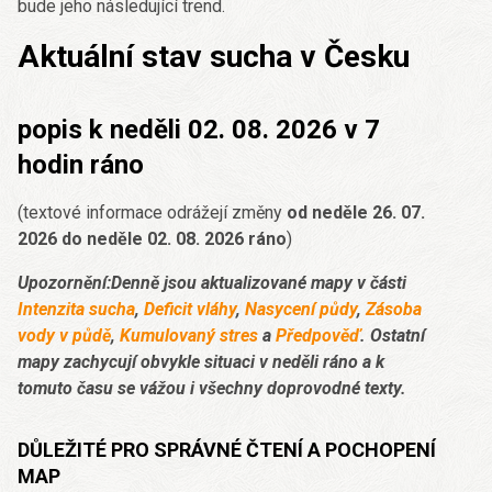
bude jeho následující trend.
Aktuální stav sucha v Česku
popis k neděli 02. 08. 2026 v 7
hodin ráno
(textové informace odrážejí změny
od neděle 26. 07.
2026 do neděle 02. 08. 2026 ráno
)
Upozornění:Denně jsou aktualizované mapy v části
Intenzita sucha
,
Deficit vláhy
,
Nasycení půdy
,
Zásoba
vody v půdě
,
Kumulovaný stres
a
Předpověď
. Ostatní
mapy zachycují obvykle situaci v neděli ráno a k
tomuto času se vážou i všechny doprovodné texty.
DŮLEŽITÉ PRO SPRÁVNÉ ČTENÍ A POCHOPENÍ
MAP