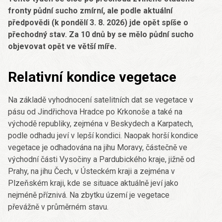
fronty půdní sucho zmírní, ale podle aktuální
předpovědi (k pondělí 3. 8. 2026) jde opět spíše o
přechodný stav. Za 10 dnů by se mělo půdní sucho
objevovat opět ve větší míře.
Relativní kondice vegetace
Na základě vyhodnocení satelitních dat se vegetace v
pásu od Jindřichova Hradce po Krkonoše a také na
východě republiky, zejména v Beskydech a Karpatech,
podle odhadu jeví v lepší kondici. Naopak horší kondice
vegetace je odhadována na jihu Moravy, částečně ve
východní části Vysočiny a Pardubického kraje, jižně od
Prahy, na jihu Čech, v Ústeckém kraji a zejména v
Plzeňském kraji, kde se situace aktuálně jeví jako
nejméně příznivá. Na zbytku území je vegetace
převážně v průměrném stavu.