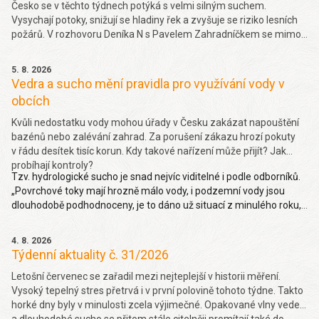
Česko se v těchto týdnech potýká s velmi silným suchem.
Vysychají potoky, snižují se hladiny řek a zvyšuje se riziko lesních
požárů. V rozhovoru Deníka N s Pavelem Zahradníčkem se mimo
jiné dočtete jakých projevů sucha si můžeme všímat okolo sebe,
jakou část sucha způsobila klimatická změna nebo jak závažný
5. 8. 2026
problém je málo vody v řekách. Více
zde.
Vedra a sucho mění pravidla pro využívání vody v
obcích
Kvůli nedostatku vody mohou úřady v Česku zakázat napouštění
bazénů nebo zalévání zahrad. Za porušení zákazu hrozí pokuty
v řádu desítek tisíc korun. Kdy takové nařízení může přijít? Jak
probíhají kontroly?
Tzv. hydrologické sucho je snad nejvíc viditelné i podle odborníků.
„Povrchové toky mají hrozně málo vody, i podzemní vody jsou
dlouhodobě podhodnoceny, je to dáno už situací z minulého roku,
takže hydrologické sucho je letos hodně viditelné,“ uvedl Pavel
Zahradníček. Více na denik.cz
zde
.
4. 8. 2026
Týdenní aktuality č. 31/2026
Letošní červenec se zařadil mezi nejteplejší v historii měření.
Vysoký tepelný stres přetrvá i v první polovině tohoto týdne. Takto
horké dny byly v minulosti zcela výjimečné. Opakované vlny veder
a dlouhodobé sucho se přitom stále citelněji promítají také do