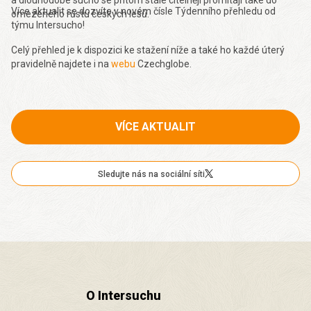
Více aktualit se dozvíte v novém čísle Týdenního přehledu od
omezeného růstu českých lesů.
týmu Intersucho!
Celý přehled je k dispozici ke stažení níže a také ho každé úterý
pravidelně najdete i na
webu
Czechglobe.
VÍCE AKTUALIT
Sledujte nás na sociální síti
O Intersuchu