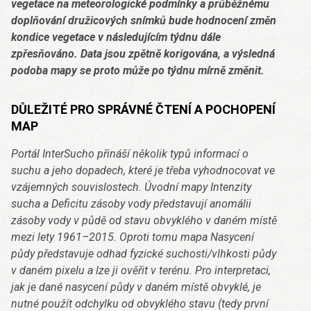
vegetace na meteorologické podmínky a průběžnému
doplňování družicových snímků bude hodnocení změn
kondice vegetace v následujícím týdnu dále
zpřesňováno. Data jsou zpětně korigována, a výsledná
podoba mapy se proto může po týdnu mírně změnit.
DŮLEŽITÉ PRO SPRÁVNÉ ČTENÍ A POCHOPENÍ
MAP
Portál InterSucho přináší několik typů informací o
suchu a jeho dopadech, které je třeba vyhodnocovat ve
vzájemných souvislostech. Úvodní mapy Intenzity
sucha a Deficitu zásoby vody představují anomálii
zásoby vody v půdě od stavu obvyklého v daném místě
mezi lety 1961–2015. Oproti tomu mapa Nasycení
půdy představuje odhad fyzické suchosti/vlhkosti půdy
v daném pixelu a lze ji ověřit v terénu. Pro interpretaci,
jak je dané nasycení půdy v daném místě obvyklé, je
nutné použít odchylku od obvyklého stavu (tedy první