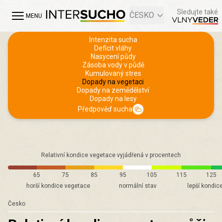
Sledujte také
ČESKO
MENU
Intenzita sucha
Deficit vláhy
Nasycení půdy
Zásoba vody v půdě
Kumulovaný stres
Dopady na vegetaci
Dopady na zemědělství
Dopady na lesy
Předpověď sucha
Relativní kondice vegetace vyjádřená v procentech
65
75
85
95
105
115
125
horší kondice vegetace
normální stav
lepší kondic
Česko