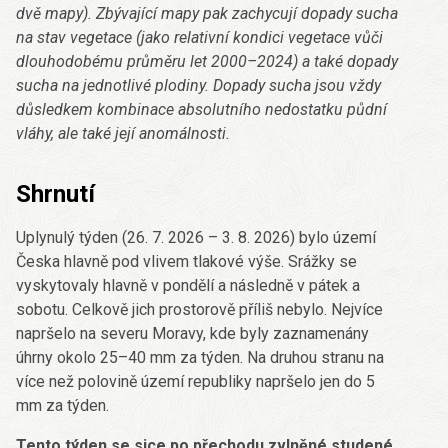
dvě mapy). Zbývající mapy pak zachycují dopady sucha
na stav vegetace (jako relativní kondici vegetace vůči
dlouhodobému průměru let 2000–2024) a také dopady
sucha na jednotlivé plodiny. Dopady sucha jsou vždy
důsledkem kombinace absolutního nedostatku půdní
vláhy, ale také její anomálnosti.
Shrnutí
Uplynulý týden (26. 7. 2026 – 3. 8. 2026) bylo území
Česka hlavně pod vlivem tlakové výše. Srážky se
vyskytovaly hlavně v pondělí a následně v pátek a
sobotu. Celkově jich prostorově příliš nebylo. Nejvíce
napršelo na severu Moravy, kde byly zaznamenány
úhrny okolo 25–40 mm za týden. Na druhou stranu na
více než polovině území republiky napršelo jen do 5
mm za týden.
Tento týden se sice po přechodu zvlněné studené