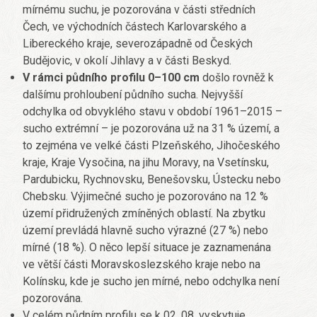
mírnému suchu, je pozorována v části středních
Čech, ve východních částech Karlovarského a
Libereckého kraje, severozápadně od Českých
Budějovic, v okolí Jihlavy a v části Beskyd.
V rámci půdního profilu 0–100 cm
došlo rovněž k
dalšímu prohloubení půdního sucha. Nejvyšší
odchylka od obvyklého stavu v období 1961–2015 –
sucho extrémní – je pozorována už na 31 % území, a
to zejména ve velké části Plzeňského, Jihočeského
kraje, Kraje Vysočina, na jihu Moravy, na Vsetínsku,
Pardubicku, Rychnovsku, Benešovsku, Ústecku nebo
Chebsku. Výjimečné sucho je pozorováno na 12 %
území přidružených zmíněných oblastí. Na zbytku
území prevládá hlavně sucho výrazné (27 %) nebo
mírné (18 %). O něco lepší situace je zaznamenána
ve větší části Moravskoslezského kraje nebo na
Kolínsku, kde je sucho jen mírné, nebo odchylka není
pozorována.
V celém půdním profilu se k 02. 08. vyskytuje