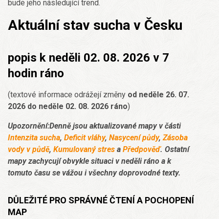
bude jeho následující trend.
Aktuální stav sucha v Česku
popis k neděli 02. 08. 2026 v 7
hodin ráno
(textové informace odrážejí změny
od neděle 26. 07.
2026 do neděle 02. 08. 2026 ráno
)
Upozornění:Denně jsou aktualizované mapy v části
Intenzita sucha
,
Deficit vláhy
,
Nasycení půdy
,
Zásoba
vody v půdě
,
Kumulovaný stres
a
Předpověď
. Ostatní
mapy zachycují obvykle situaci v neděli ráno a k
tomuto času se vážou i všechny doprovodné texty.
DŮLEŽITÉ PRO SPRÁVNÉ ČTENÍ A POCHOPENÍ
MAP