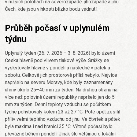
v nižších polohách na severozápadě, jihozápadě a jihu
Čech, kde jsou vlhkosti blízko bodu vadnutí.
Průběh počasí v uplynulém
týdnu
Uplynulý týden (26. 7. 2026 – 3. 8. 2026) bylo území
Česka hlavně pod vlivem tlakové výše. Srážky se
vyskytovaly hlavně v pondělí a následně v pátek a
sobotu. Celkově jich prostorově příliš nebylo. Nejvíce
napršelo na severu Moravy, kde byly zaznamenány
úhrny okolo 25–40 mm za týden. Na druhou stranu na
více než polovině území republiky napršelo jen do 5
mm za týden. Denní teploty vzduchu se počátkem
týdne pohybovaly kolem 23 až 27 °C. Poté opět zesílil
příliv velmi teplého vzduchu od jihu. Ve čtvrtek a pátek
byla maxima i nad hranicí 35 °C. Větrné počasí bylo
převážně během pondělí. Jinak šlo většinou o lokální