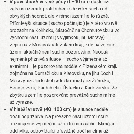
V povrchové vrstvě půdy (0–40 cm)
došlo na
většině území k prohloubení odchylky sucha od
obvyklých hodnot, ale v rámci území je to různé.
Příznivější situace (sucho počínající) je v této vrstvě
prozatím na Kolínsku, částečně na Chomutovsku a ve
východní části území (s výjimkou jihu Moravy),
zejména v Moravskoslezském kraji, kde na většině
území aktuálně není sucho pozorováno. Naopak
nejméně příznivá situace – sucho výjimečné až
extrémní – je pozorována nadále v Plzeňském kraji,
zejména na Domažlicku a Klatovsku, na jihu Čech i
Moravy, na Jindřichohradecku, místy na Žďársku,
Benešovsku, Pardubicku, Ústecku a Karlovarsku. Ve
zbytku území je pozorováno prevážně sucho mírné
až výrazné.
V hlubší vrstvě (40–100 cm)
je situace nadále
dosti nepříznivá. Na převážné části území stále
pozorujeme výjimečné až extrémní sucho. Mírnější
odchylka, odpovídající převážně počínajícímu až