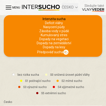
Sledujte také
ČESKO
MENU
Intenzita sucha
Deficit vláhy
Nasycení půdy
Zásoba vody v půdě
Kumulovaný stres
Dopady na vegetaci
Dopady na zemědělství
Dopady na lesy
Předpověď sucha
bez rizika sucha
S0 snížená úroveň půdní vláhy
S1 počínající sucho
S2 mírné sucho
S3 výrazné sucho
S4 výjimečné sucho
S5 extrémní sucho
Česko