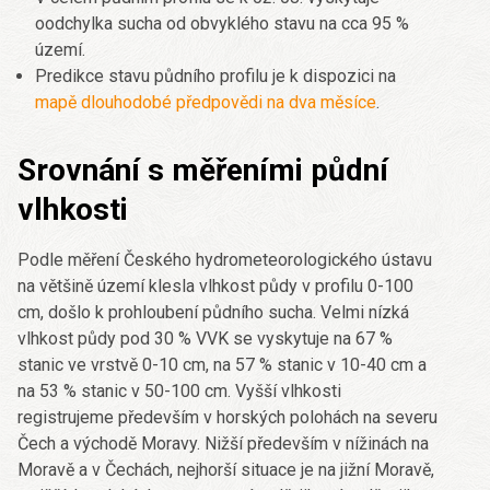
oodchylka sucha od obvyklého stavu na cca 95 %
území.
Predikce stavu půdního profilu je k dispozici na
mapě dlouhodobé předpovědi na dva měsíce
.
Srovnání s měřeními půdní
vlhkosti
Podle měření Českého hydrometeorologického ústavu
na většině území klesla vlhkost půdy v profilu 0-100
cm, došlo k prohloubení půdního sucha. Velmi nízká
vlhkost půdy pod 30 % VVK se vyskytuje na 67 %
stanic ve vrstvě 0-10 cm, na 57 % stanic v 10-40 cm a
na 53 % stanic v 50-100 cm. Vyšší vlhkosti
registrujeme především v horských polohách na severu
Čech a východě Moravy. Nižší především v nížinách na
Moravě a v Čechách, nejhorší situace je na jižní Moravě,