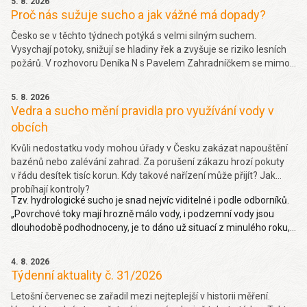
5. 8. 2026
Proč nás sužuje sucho a jak vážné má dopady?
Česko se v těchto týdnech potýká s velmi silným suchem.
Vysychají potoky, snižují se hladiny řek a zvyšuje se riziko lesních
požárů. V rozhovoru Deníka N s Pavelem Zahradníčkem se mimo
jiné dočtete jakých projevů sucha si můžeme všímat okolo sebe,
jakou část sucha způsobila klimatická změna nebo jak závažný
5. 8. 2026
problém je málo vody v řekách. Více
zde.
Vedra a sucho mění pravidla pro využívání vody v
obcích
Kvůli nedostatku vody mohou úřady v Česku zakázat napouštění
bazénů nebo zalévání zahrad. Za porušení zákazu hrozí pokuty
v řádu desítek tisíc korun. Kdy takové nařízení může přijít? Jak
probíhají kontroly?
Tzv. hydrologické sucho je snad nejvíc viditelné i podle odborníků.
„Povrchové toky mají hrozně málo vody, i podzemní vody jsou
dlouhodobě podhodnoceny, je to dáno už situací z minulého roku,
takže hydrologické sucho je letos hodně viditelné,“ uvedl Pavel
Zahradníček. Více na denik.cz
zde
.
4. 8. 2026
Týdenní aktuality č. 31/2026
Letošní červenec se zařadil mezi nejteplejší v historii měření.