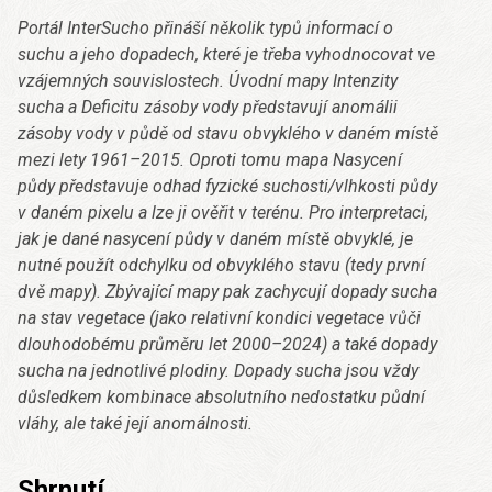
Portál InterSucho přináší několik typů informací o
suchu a jeho dopadech, které je třeba vyhodnocovat ve
vzájemných souvislostech. Úvodní mapy Intenzity
sucha a Deficitu zásoby vody představují anomálii
zásoby vody v půdě od stavu obvyklého v daném místě
mezi lety 1961–2015. Oproti tomu mapa Nasycení
půdy představuje odhad fyzické suchosti/vlhkosti půdy
v daném pixelu a lze ji ověřit v terénu. Pro interpretaci,
jak je dané nasycení půdy v daném místě obvyklé, je
nutné použít odchylku od obvyklého stavu (tedy první
dvě mapy). Zbývající mapy pak zachycují dopady sucha
na stav vegetace (jako relativní kondici vegetace vůči
dlouhodobému průměru let 2000–2024) a také dopady
sucha na jednotlivé plodiny. Dopady sucha jsou vždy
důsledkem kombinace absolutního nedostatku půdní
vláhy, ale také její anomálnosti.
Shrnutí