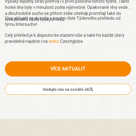
Vysoký tepelný stres přetrvá i v první polovině tohoto týdne. Takto
horké dny byly v minulosti zcela výjimečné. Opakované vlny veder
a dlouhodobé sucho se přitom stále citelněji promítají také do
Více aktualit se dozvíte v novém čísle Týdenního přehledu od
omezeného růstu českých lesů.
týmu Intersucho!
Celý přehled je k dispozici ke stažení níže a také ho každé úterý
pravidelně najdete i na
webu
Czechglobe.
VÍCE AKTUALIT
Sledujte nás na sociální síti