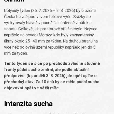
Uplynulý týden (26. 7. 2026 – 3. 8. 2026) bylo území
Česka hlavně pod vlivem tlakové výše. Srážky se
vyskytovaly hlavně v pondělí a následně v pátek a
sobotu. Celkově jich prostorově příliš nebylo. Nejvíce
napršelo na severu Moravy, kde byly zaznamenány
úhrny okolo 25–40 mm za týden. Na druhou stranu na
více než polovině území republiky napršelo jen do 5
mm za týden.
Tento týden se sice po přechodu zvlněné studené
fronty půdní sucho zmírní, ale podle aktuální
předpovědi (k pondělí 3. 8. 2026) jde opět spíše o
přechodný stav. Za 10 dnů by se mělo půdní sucho
objevovat opět ve větší míře.
Intenzita sucha