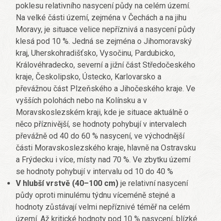
poklesu relativního nasycení půdy na celém území.
Na velké části území, zejména v Čechách a na jihu
Moravy, je situace velice nepříznivá a nasycení půdy
klesá pod 10 %. Jedná se zejména o Jihomoravský
kraj, Uherskohradišťsko, Vysočinu, Pardubicko,
Královéhradecko, severní a jižní část Středočeského
kraje, Českolipsko, Ústecko, Karlovarsko a
převážnou část Plzeňského a Jihočeského kraje. Ve
vyšších polohách nebo na Kolínsku a v
Moravskoslezském kraji, kde je situace aktuálně o
něco příznivější, se hodnoty pohybují v intervalech
převážně od 40 do 60 % nasycení, ve východnější
části Moravskoslezského kraje, hlavně na Ostravsku
a Frýdecku i více, místy nad 70 %. Ve zbytku území
se hodnoty pohybují v intervalu od 10 do 40 %
V hlubší vrstvě (40–100 cm)
je relativní nasycení
půdy oproti minulému týdnu víceméně stejné a
hodnoty zůstávají velmi nepříznivé téměř na celém
území. Až kritické hodnoty pod 10 % nasycení, blízké