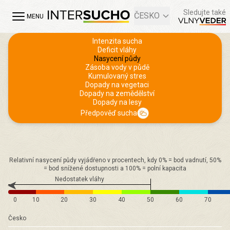
Sledujte také
ČESKO
MENU
Intenzita sucha
Deficit vláhy
Nasycení půdy
Zásoba vody v půdě
Kumulovaný stres
Dopady na vegetaci
Dopady na zemědělství
Dopady na lesy
Předpověď sucha
Relativní nasycení půdy vyjádřeno v procentech, kdy 0% = bod vadnutí, 50%
= bod snížené dostupnosti a 100% = polní kapacita
Nedostatek vláhy
0
10
20
30
40
50
60
70
Česko