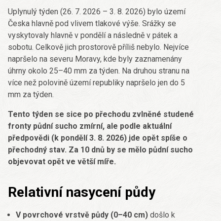
Uplynulý týden (26. 7. 2026 – 3. 8. 2026) bylo území
Česka hlavně pod vlivem tlakové výše. Srážky se
vyskytovaly hlavně v pondělí a následně v pátek a
sobotu. Celkově jich prostorově příliš nebylo. Nejvíce
napršelo na severu Moravy, kde byly zaznamenány
úhrny okolo 25–40 mm za týden. Na druhou stranu na
více než polovině území republiky napršelo jen do 5
mm za týden.
Tento týden se sice po přechodu zvlněné studené
fronty půdní sucho zmírní, ale podle aktuální
předpovědi (k pondělí 3. 8. 2026) jde opět spíše o
přechodný stav. Za 10 dnů by se mělo půdní sucho
objevovat opět ve větší míře.
Relativní nasycení půdy
V povrchové vrstvě půdy (0–40 cm)
došlo k