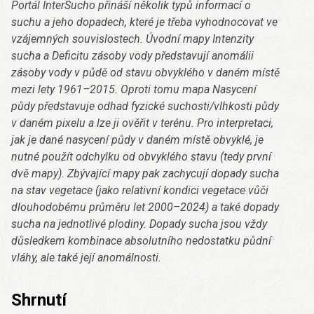
Portál InterSucho přináší několik typů informací o
suchu a jeho dopadech, které je třeba vyhodnocovat ve
vzájemných souvislostech. Úvodní mapy Intenzity
sucha a Deficitu zásoby vody představují anomálii
zásoby vody v půdě od stavu obvyklého v daném místě
mezi lety 1961–2015. Oproti tomu mapa Nasycení
půdy představuje odhad fyzické suchosti/vlhkosti půdy
v daném pixelu a lze ji ověřit v terénu. Pro interpretaci,
jak je dané nasycení půdy v daném místě obvyklé, je
nutné použít odchylku od obvyklého stavu (tedy první
dvě mapy). Zbývající mapy pak zachycují dopady sucha
na stav vegetace (jako relativní kondici vegetace vůči
dlouhodobému průměru let 2000–2024) a také dopady
sucha na jednotlivé plodiny. Dopady sucha jsou vždy
důsledkem kombinace absolutního nedostatku půdní
vláhy, ale také její anomálnosti.
Shrnutí