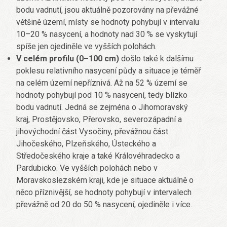
bodu vadnutí, jsou aktuálně pozorovány na převážné
většině území, místy se hodnoty pohybují v intervalu
10–20 % nasycení, a hodnoty nad 30 % se vyskytují
spíše jen ojediněle ve vyšších polohách.
V celém profilu (0–100 cm)
došlo také k dalšímu
poklesu relativního nasycení půdy a situace je téměř
na celém území nepříznivá. Až na 52 % území se
hodnoty pohybují pod 10 % nasycení, tedy blízko
bodu vadnutí. Jedná se zejména o Jihomoravský
kraj, Prostějovsko, Přerovsko, severozápadní a
jihovýchodní část Vysočiny, převážnou část
Jihočeského, Plzeňského, Ústeckého a
Středočeského kraje a také Královéhradecko a
Pardubicko. Ve vyšších polohách nebo v
Moravskoslezském kraji, kde je situace aktuálně o
něco příznivější, se hodnoty pohybují v intervalech
převážně od 20 do 50 % nasycení, ojediněle i více.