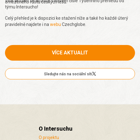
Více aktualit se dozvíte v novém čísle Týdenního přehledu od
omezeného růstu českých lesů.
týmu Intersucho!
Celý přehled je k dispozici ke stažení níže a také ho každé úterý
pravidelně najdete i na
webu
Czechglobe.
VÍCE AKTUALIT
Sledujte nás na sociální síti
O Intersuchu
O projektu