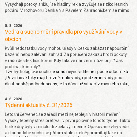
Vysychají potoky, snižují se hladiny řek a zvyšuje se riziko lesních
požárů. V rozhovoru Deníka N s Pavelem Zahradníčkem se mimo
jiné dočtete jakých projevů sucha si můžeme všímat okolo sebe,
jakou část sucha způsobila klimatická změna nebo jak závažný
5. 8. 2026
problém je málo vody v řekách. Více
zde.
Vedra a sucho mění pravidla pro využívání vody v
obcích
Kvůli nedostatku vody mohou úřady v Česku zakázat napouštění
bazénů nebo zalévání zahrad. Za porušení zákazu hrozí pokuty
v řádu desítek tisíc korun. Kdy takové nařízení může přijít? Jak
probíhají kontroly?
Tzv. hydrologické sucho je snad nejvíc viditelné i podle odborníků.
„Povrchové toky mají hrozně málo vody, i podzemní vody jsou
dlouhodobě podhodnoceny, je to dáno už situací z minulého roku,
takže hydrologické sucho je letos hodně viditelné,“ uvedl Pavel
Zahradníček. Více na denik.cz
zde
.
4. 8. 2026
Týdenní aktuality č. 31/2026
Letošní červenec se zařadil mezi nejteplejší v historii měření.
Vysoký tepelný stres přetrvá i v první polovině tohoto týdne. Takto
horké dny byly v minulosti zcela výjimečné. Opakované vlny veder
a dlouhodobé sucho se přitom stále citelněji promítají také do