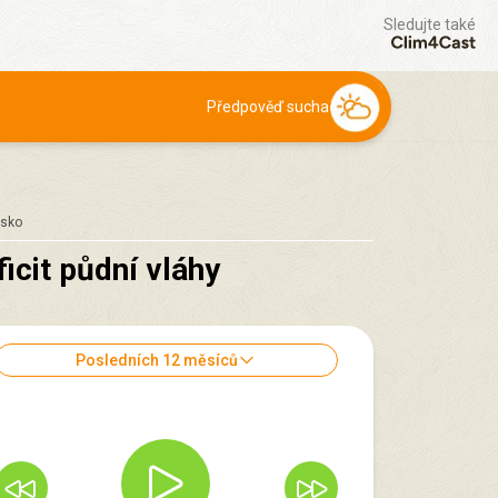
Sledujte také
Předpověď sucha
nsko
icit půdní vláhy
Posledních 12 měsíců