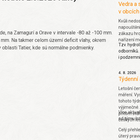
klimatická
Vedra a 
v řekách. 
v obcích
Kvůli nedo
napouštění
ode, na Zamagurí a Orave v intervale -80 až -100 mm.
zákazu hroz
nařízení mů
0 mm. Na takmer celom území deficit vlahy, okrem
Tzv. hydrol
 oblasti Tatier, kde sú normálne podmienky.
odborníků.
i podzemní
už situací 
letos hodně
4. 8. 2026
denik.cz
z
Týdenní 
Letošní čer
měření. Vys
tohoto týdn
výjimečné.
Více aktua
přitom stál
od týmu In
českých le
Celý přehle
úterý pravi