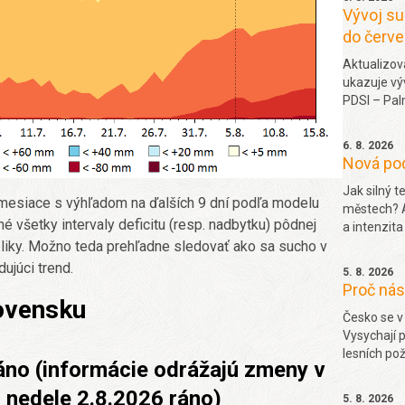
Vývoj su
do červ
Aktualizova
ukazuje vý
PDSI – Pal
ledna 180
6. 8. 2026
Nová po
Jak silný t
2 mesiace s výhľadom na ďalších 9 dní podľa modelu
městech? A
všetky intervaly deficitu (resp. nadbytku) pôdnej
a intenzita
Vlny veder.
bliky. Možno teda prehľadne sledovať ako sa sucho v
ujúci trend.
5. 8. 2026
Proč nás
lovensku
Česko se v
Vysychají p
lesních po
ráno (informácie odrážajú zmeny v
Zahradníčk
si můžeme 
 nedele 2.8.2026 ráno)
5. 8. 2026