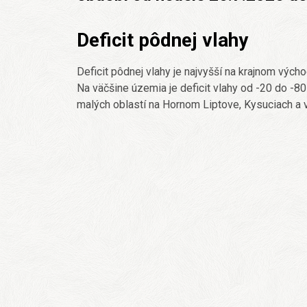
Deficit pôdnej vlahy
Deficit pôdnej vlahy je najvyšší na krajnom vých
Na väčšine územia je deficit vlahy od -20 do -8
malých oblastí na Hornom Liptove, Kysuciach a v