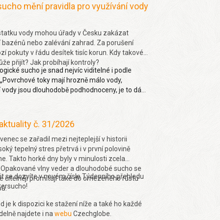
 změna nebo jak závažný problém je málo vody
sucho mění pravidla pro využívání vody
Více
zde.
statku vody mohou úřady v Česku zakázat
 bazénů nebo zalévání zahrad. Za porušení
í pokuty v řádu desítek tisíc korun. Kdy takové
že přijít? Jak probíhají kontroly?
ogické sucho je snad nejvíc viditelné i podle
 „Povrchové toky mají hrozně málo vody,
 vody jsou dlouhodobě podhodnoceny, je to dáno
z minulého roku, takže hydrologické sucho je
 viditelné,“ uvedl Pavel Zahradníček. Více na
de
.
aktuality č. 31/2026
venec se zařadil mezi nejteplejší v historii
oký tepelný stres přetrvá i v první polovině
e. Takto horké dny byly v minulosti zcela
 Opakované vlny veder a dlouhodobé sucho se
lit se dozvíte v novém čísle Týdenního přehledu
e citelněji promítají také do omezeného růstu
tersucho!
sů.
d je k dispozici ke stažení níže a také ho každé
delně najdete i na
webu
Czechglobe.