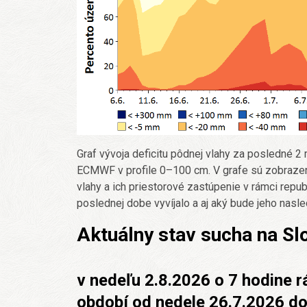
Graf vývoja deficitu pôdnej vlahy za posledné 
ECMWF v profile 0–100 cm. V grafe sú zobrazené 
vlahy a ich priestorové zastúpenie v rámci repu
poslednej dobe vyvíjalo a aj aký bude jeho nasled
Aktuálny stav sucha na S
v nedeľu 2.8.2026 o 7 hodine 
období od nedele 26.7.2026 do