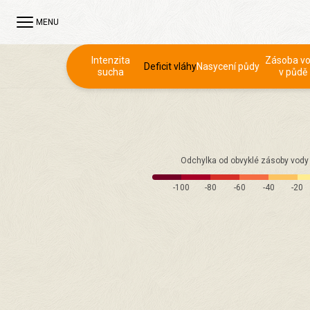
MENU
Intenzita
Zásoba v
Deficit vláhy
Nasycení půdy
sucha
v půdě
Odchylka od obvyklé zásoby vody 
-100
-80
-60
-40
-20