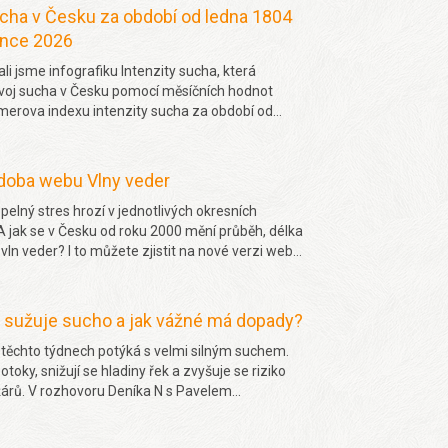
cha v Česku za období od ledna 1804
ence 2026
li jsme infografiku Intenzity sucha, která
voj sucha v Česku pomocí měsíčních hodnot
merova indexu intenzity sucha za období od
4 do
července 2026.
doba webu Vlny veder
epelný stres hrozí v jednotlivých okresních
 jak se v Česku od roku 2000 mění průběh, délka
 vln veder? I to můžete zjistit na nové verzi webu
 sužuje sucho a jak vážné má dopady?
 těchto týdnech potýká s velmi silným suchem.
otoky, snižují se hladiny řek a zvyšuje se riziko
žárů. V rozhovoru Deníka N s Pavelem
em se mimo jiné dočtete jakých projevů sucha
všímat okolo sebe, jakou část sucha způsobila