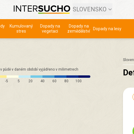
SLOVENSKO
ody
Kumulovaný
Dopady na
Dopady na
Dopady na lesy
stres
vegetaci
zemědělství
Slove
v půdě v daném období vyjádřeno v milimetrech
Def
-5
5
20
40
60
80
100