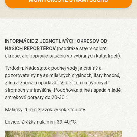
INFORMÁCIE Z JEDNOTLIVÝCH OKRESOV OD
NAŠICH REPORTÉROV
(neodráža stav v celom
okrese, ale popisuje situáciu vo vybraných katastroch):
Tvrdošín: Nedostatok pôdnej vody je citeľný a
pozorovateľný na asimilačných orgánoch, listy hnednú,
žltnú a začínajú opadávať. Vidieť to i na ovocných
stromoch v intraviláne. Podpňovka silne napáda mladé
smrekové porasty do 20-30 r.
Malacky: 1 mm zrážok vysoké teploty.
Levice: Zrážky nula mm. 39-40 °C.