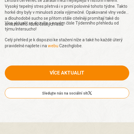
Letošní červenec se zařadil mezi nejteplejší v historii měření.
Vysoký tepelný stres přetrvá i v první polovině tohoto týdne. Takto
horké dny byly v minulosti zcela výjimečné. Opakované vlny veder
a dlouhodobé sucho se přitom stále citelněji promítají také do
Více aktualit se dozvíte v novém čísle Týdenního přehledu od
omezeného růstu českých lesů.
týmu Intersucho!
Celý přehled je k dispozici ke stažení níže a také ho každé úterý
pravidelně najdete i na
webu
Czechglobe.
VÍCE AKTUALIT
Sledujte nás na sociální síti