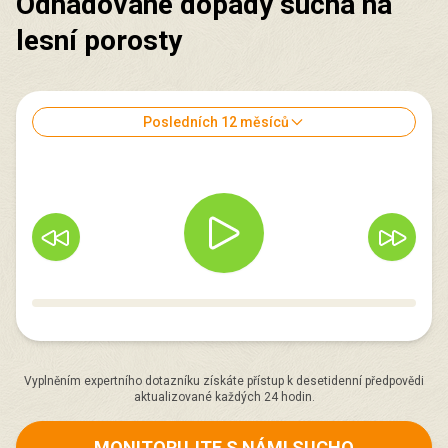
Odhadované dopady sucha na
lesní porosty
Posledních 12 měsíců
Vyplněním expertního dotazníku získáte přístup k desetidenní předpovědi
aktualizované každých 24 hodin.
MONITORUJTE S NÁMI SUCHO