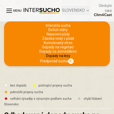
Sledujte
SLOVENSKO
také
MENU
Intenzita sucha
Deficit vláhy
Nasycení půdy
Zásoba vody v půdě
Kumulovaný stres
Dopady na vegetaci
Dopady na zemědělství
Dopady na lesy
Předpověď sucha
bez dopadů
počínající projevy sucha
pokročilé projevy sucha
selhání výsadby s výrazným podílem sucha
chybí hlášení
Slovensko