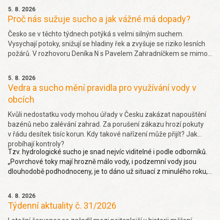
5. 8. 2026
Proč nás sužuje sucho a jak vážné má dopady?
Česko se v těchto týdnech potýká s velmi silným suchem.
Vysychají potoky, snižují se hladiny řek a zvyšuje se riziko lesních
požárů. V rozhovoru Deníka N s Pavelem Zahradníčkem se mimo
jiné dočtete jakých projevů sucha si můžeme všímat okolo sebe,
jakou část sucha způsobila klimatická změna nebo jak závažný
5. 8. 2026
problém je málo vody v řekách. Více
zde.
Vedra a sucho mění pravidla pro využívání vody v
obcích
Kvůli nedostatku vody mohou úřady v Česku zakázat napouštění
bazénů nebo zalévání zahrad. Za porušení zákazu hrozí pokuty
v řádu desítek tisíc korun. Kdy takové nařízení může přijít? Jak
probíhají kontroly?
Tzv. hydrologické sucho je snad nejvíc viditelné i podle odborníků.
„Povrchové toky mají hrozně málo vody, i podzemní vody jsou
dlouhodobě podhodnoceny, je to dáno už situací z minulého roku,
takže hydrologické sucho je letos hodně viditelné,“ uvedl Pavel
Zahradníček. Více na denik.cz
zde
.
4. 8. 2026
Týdenní aktuality č. 31/2026