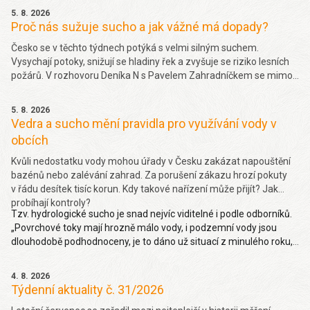
5. 8. 2026
Proč nás sužuje sucho a jak vážné má dopady?
Česko se v těchto týdnech potýká s velmi silným suchem.
Vysychají potoky, snižují se hladiny řek a zvyšuje se riziko lesních
požárů. V rozhovoru Deníka N s Pavelem Zahradníčkem se mimo
jiné dočtete jakých projevů sucha si můžeme všímat okolo sebe,
jakou část sucha způsobila klimatická změna nebo jak závažný
5. 8. 2026
problém je málo vody v řekách. Více
zde.
Vedra a sucho mění pravidla pro využívání vody v
obcích
Kvůli nedostatku vody mohou úřady v Česku zakázat napouštění
bazénů nebo zalévání zahrad. Za porušení zákazu hrozí pokuty
v řádu desítek tisíc korun. Kdy takové nařízení může přijít? Jak
probíhají kontroly?
Tzv. hydrologické sucho je snad nejvíc viditelné i podle odborníků.
„Povrchové toky mají hrozně málo vody, i podzemní vody jsou
dlouhodobě podhodnoceny, je to dáno už situací z minulého roku,
takže hydrologické sucho je letos hodně viditelné,“ uvedl Pavel
Zahradníček. Více na denik.cz
zde
.
4. 8. 2026
Týdenní aktuality č. 31/2026