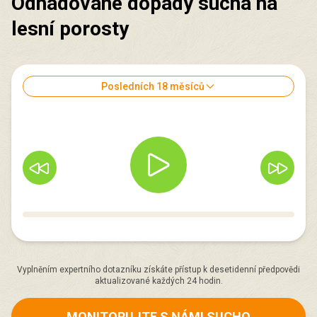
Odhadované dopady sucha na
lesní porosty
Posledních 18 měsíců
Vyplněním expertního dotazníku získáte přístup k desetidenní předpovědi
aktualizované každých 24 hodin.
MONITORUJTE S NÁMI SUCHO