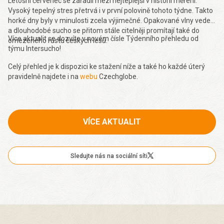
Letošní červenec se zařadil mezi nejteplejší v historii měření.
Vysoký tepelný stres přetrvá i v první polovině tohoto týdne. Takto
horké dny byly v minulosti zcela výjimečné. Opakované vlny veder
a dlouhodobé sucho se přitom stále citelněji promítají také do
Více aktualit se dozvíte v novém čísle Týdenního přehledu od
omezeného růstu českých lesů.
týmu Intersucho!
Celý přehled je k dispozici ke stažení níže a také ho každé úterý
pravidelně najdete i na
webu
Czechglobe.
VÍCE AKTUALIT
Sledujte nás na sociální síti