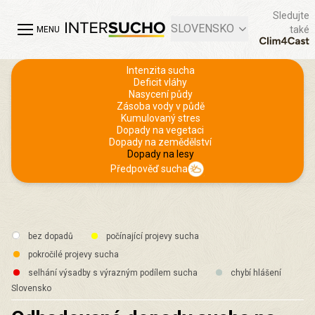
Sledujte
SLOVENSKO
také
MENU
Intenzita sucha
Deficit vláhy
Nasycení půdy
Zásoba vody v půdě
Kumulovaný stres
Dopady na vegetaci
Dopady na zemědělství
Dopady na lesy
Předpověď sucha
bez dopadů
počínající projevy sucha
pokročilé projevy sucha
selhání výsadby s výrazným podílem sucha
chybí hlášení
Slovensko