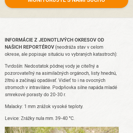
INFORMÁCIE Z JEDNOTLIVÝCH OKRESOV OD
NAŠICH REPORTÉROV
(neodráža stav v celom
okrese, ale popisuje situáciu vo vybraných katastroch):
Tvrdošín: Nedostatok pôdnej vody je citeľný a
pozorovateľný na asimilačných orgánoch, listy hnednú,
žltnú a začínajú opadávať. Vidieť to i na ovocných
stromoch v intraviláne. Podpňovka silne napáda mladé
smrekové porasty do 20-30 r.
Malacky: 1 mm zrážok vysoké teploty.
Levice: Zrážky nula mm. 39-40 °C.