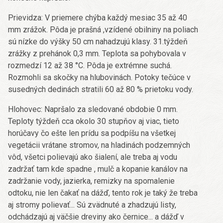
Prievidza: V priemere chýba každý mesiac 35 až 40
mm zrážok. Pôda je prašná ,vzídené obilniny na poliach
sú nízke do výšky 50 cm nahadzujú klasy. 31.týždeň
zrážky z prehánok 0,3 mm. Teplota sa pohybovala v
rozmedzí 12 až 38 °C. Pôda je extrémne suchá.
Rozmohli sa skočky na hlubovinách. Potoky tečúce v
susedných dedinách stratili 60 až 80 % prietoku vody.
Hlohovec: Napršalo za sledované obdobie 0 mm.
Teploty týždeň cca okolo 30 stupňov aj viac, tieto
horúčavy čo ešte len prídu sa podpíšu na všetkej
vegetácii vrátane stromov, na hladinách podzemných
vôd, všetci polievajú ako šialení, ale treba aj vodu
zadržať tam kde spadne , mulč a kopanie kanálov na
zadržanie vody, jazierka, remizky na spomalenie
odtoku, nie len čakať na dážď, tento rok je taký že treba
aj stromy polievať... Sú zvädnuté a zhadzujú listy,
odchádzajú aj väčšie dreviny ako černice... a dážď v