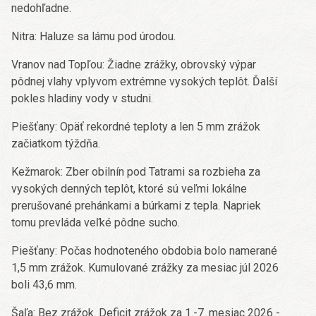
nedohľadne.
Nitra: Haluze sa lámu pod úrodou.
Vranov nad Topľou: Žiadne zrážky, obrovský výpar
pôdnej vlahy vplyvom extrémne vysokých teplôt. Ďalší
pokles hladiny vody v studni.
Piešťany: Opäť rekordné teploty a len 5 mm zrážok
začiatkom týždňa.
Kežmarok: Zber obilnín pod Tatrami sa rozbieha za
vysokých denných teplôt, ktoré sú veľmi lokálne
prerušované prehánkami a búrkami z tepla. Napriek
tomu prevláda veľké pôdne sucho.
Piešťany: Počas hodnoteného obdobia bolo namerané
1,5 mm zrážok. Kumulované zrážky za mesiac júl 2026
boli 43,6 mm.
Šaľa: Bez zrážok. Deficit zrážok za 1.-7. mesiac 2026 -