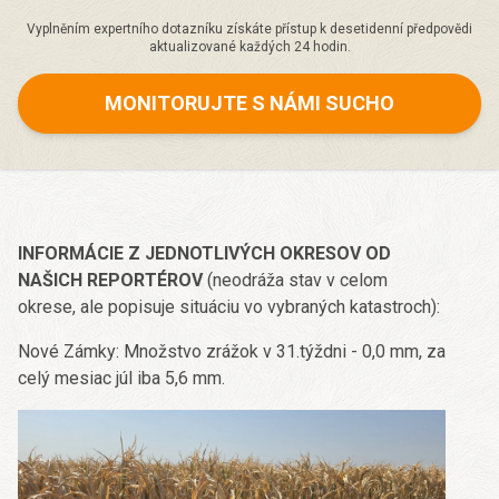
Vyplněním expertního dotazníku získáte přístup k desetidenní předpovědi
aktualizované každých 24 hodin.
MONITORUJTE S NÁMI SUCHO
INFORMÁCIE Z JEDNOTLIVÝCH OKRESOV OD
NAŠICH REPORTÉROV
(neodráža stav v celom
okrese, ale popisuje situáciu vo vybraných katastroch):
Nové Zámky: Množstvo zrážok v 31.týždni - 0,0 mm, za
celý mesiac júl iba 5,6 mm.