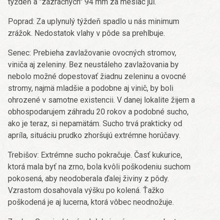
týždeň a "zázračných" 94 mm za mesiac júl.
Poprad: Za uplynulý týždeň spadlo u nás minimum
zrážok. Nedostatok vlahy v pôde sa prehlbuje.
Senec: Prebieha zavlažovanie ovocných stromov,
viniča aj zeleniny. Bez neustáleho zavlažovania by
nebolo možné dopestovať žiadnu zeleninu a ovocné
stromy, najmä mladšie a podobne aj vinič, by boli
ohrozené v samotne existencii. V danej lokalite žijem a
obhospodarujem záhradu 20 rokov a podobné sucho,
ako je teraz, si nepamätám. Sucho trvá prakticky od
apríla, situáciu prudko zhoršujú extrémne horúčavy.
Trebišov: Extrémne sucho pokračuje. Časť kukurice,
ktorá mala byť na zrno, bola kvôli poškodeniu suchom
pokosená, aby neodoberala ďalej živiny z pôdy.
Vzrastom dosahovala výšku po kolená. Ťažko
poškodená je aj lucerna, ktorá vôbec neodnožuje.