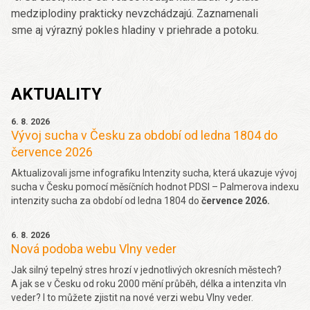
medziplodiny prakticky nevzchádzajú. Zaznamenali
sme aj výrazný pokles hladiny v priehrade a potoku.
AKTUALITY
6. 8. 2026
Vývoj sucha v Česku za období od ledna 1804 do
července 2026
Aktualizovali jsme infografiku Intenzity sucha, která ukazuje vývoj
sucha v Česku pomocí měsíčních hodnot PDSI – Palmerova indexu
intenzity sucha za období od ledna 1804 do
července 2026.
6. 8. 2026
Nová podoba webu Vlny veder
Jak silný tepelný stres hrozí v jednotlivých okresních městech?
A jak se v Česku od roku 2000 mění průběh, délka a intenzita vln
veder? I to můžete zjistit na nové verzi webu Vlny veder.