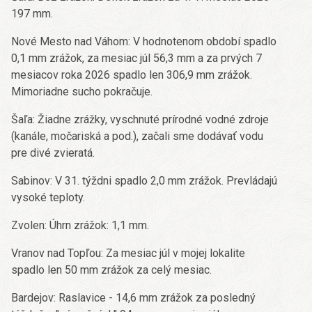
197 mm.
Nové Mesto nad Váhom: V hodnotenom období spadlo
0,1 mm zrážok, za mesiac júl 56,3 mm a za prvých 7
mesiacov roka 2026 spadlo len 306,9 mm zrážok.
Mimoriadne sucho pokračuje.
Šaľa: Žiadne zrážky, vyschnuté prírodné vodné zdroje
(kanále, močariská a pod.), začali sme dodávať vodu
pre divé zvieratá.
Sabinov: V 31. týždni spadlo 2,0 mm zrážok. Prevládajú
vysoké teploty.
Zvolen: Úhrn zrážok: 1,1 mm.
Vranov nad Topľou: Za mesiac júl v mojej lokalite
spadlo len 50 mm zrážok za celý mesiac.
Bardejov: Raslavice - 14,6 mm zrážok za posledný