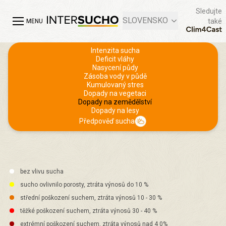
Sledujte
SLOVENSKO
také
MENU
Intenzita sucha
Deficit vláhy
Nasycení půdy
Zásoba vody v půdě
Kumulovaný stres
Dopady na vegetaci
Dopady na zemědělství
Dopady na lesy
Předpověď sucha
bez vlivu sucha
sucho ovlivnilo porosty, ztráta výnosů do 10 %
střední poškození suchem, ztráta výnosů 10 - 30 %
těžké poškození suchem, ztráta výnosů 30 - 40 %
extrémní poškození suchem, ztráta výnosů nad 4 0%