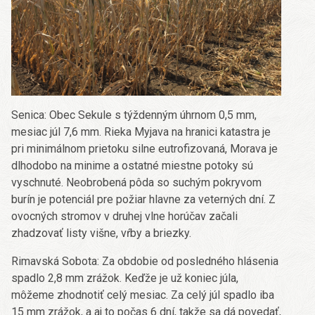
Senica: Obec Sekule s týždenným úhrnom 0,5 mm,
mesiac júl 7,6 mm. Rieka Myjava na hranici katastra je
pri minimálnom prietoku silne eutrofizovaná, Morava je
dlhodobo na minime a ostatné miestne potoky sú
vyschnuté. Neobrobená pôda so suchým pokryvom
burín je potenciál pre požiar hlavne za veterných dní. Z
ovocných stromov v druhej vlne horúčav začali
zhadzovať listy višne, vŕby a briezky.
Rimavská Sobota: Za obdobie od posledného hlásenia
spadlo 2,8 mm zrážok. Keďže je už koniec júla,
môžeme zhodnotiť celý mesiac. Za celý júl spadlo iba
15 mm zrážok, a aj to počas 6 dní, takže sa dá povedať,