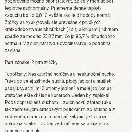
pozorované možno skonštatovať, že celý mesiac bol
teplotne nadnormálny. Priemerné denné teploty
vzduchu boli o 0,8 °C vyššie ako je dlhodobý normál.
Zrážky sa vyskytovali, ale prevažne v prudkých,
krátkodobo trvajúcich búrkach (1x aj s krúpami). Úhrnom
spadlo za mesiac 55,37 mm, čo je 85,7 % dlhodobého
normálu. V zeleninárstve a ovocinárstve je potrebná
závlaha.
Partizánske: 2 mm zrážky.
Topoľčany: Neskutočná horúčava a neskutočné sucho.
Tráva po celej záhrade suchá, plody jabloní a hrušiek
padajú, vyschli mi 2 stromy jabloní, a malé jabĺčka sa
statočne ešte držia na konároch. Jeden by zaplakal.
Pôda dopraskaná suchom ... zeleninovú záhradu ako
tak zachraňujem striedavým polievaním zo studne a z
vodovodu, nemôžem to nechať zahynúť je to moja
polročná snaha ... Už len vydržať, aby sa ochladilo a
konečne napršalo.