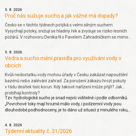
5. 8. 2026
Proč nás sužuje sucho a jak vážné má dopady?
Česko se v těchto týdnech potýká s velmi silným suchem.
Vysychají potoky, snižují se hladiny řek a zvyšuje se riziko lesních
požárů. V rozhovoru Deníka N s Pavelem Zahradníčkem se mimo
jiné dočtete jakých projevů sucha si můžeme všímat okolo sebe,
jakou část sucha způsobila klimatická změna nebo jak závažný
5. 8. 2026
problém je málo vody v řekách. Více
zde.
Vedra a sucho mění pravidla pro využívání vody v
obcích
Kvůli nedostatku vody mohou úřady v Česku zakázat napouštění
bazénů nebo zalévání zahrad. Za porušení zákazu hrozí pokuty
v řádu desítek tisíc korun. Kdy takové nařízení může přijít? Jak
probíhají kontroly?
Tzv. hydrologické sucho je snad nejvíc viditelné i podle odborníků.
„Povrchové toky mají hrozně málo vody, i podzemní vody jsou
dlouhodobě podhodnoceny, je to dáno už situací z minulého roku,
takže hydrologické sucho je letos hodně viditelné,“ uvedl Pavel
Zahradníček. Více na denik.cz
zde
.
4. 8. 2026
Týdenní aktuality č. 31/2026