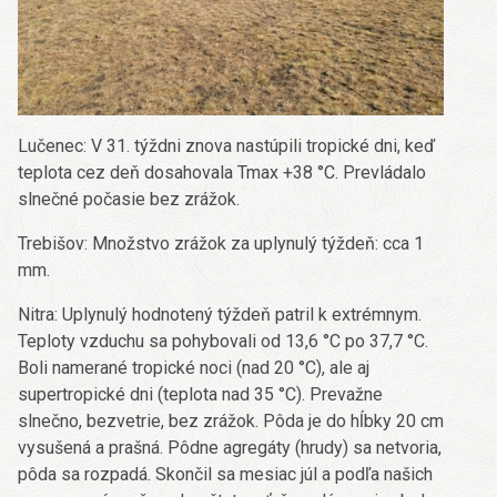
Lučenec: V 31. týždni znova nastúpili tropické dni, keď
teplota cez deň dosahovala Tmax +38 °C. Prevládalo
slnečné počasie bez zrážok.
Trebišov: Množstvo zrážok za uplynulý týždeň: cca 1
mm.
Nitra: Uplynulý hodnotený týždeň patril k extrémnym.
Teploty vzduchu sa pohybovali od 13,6 °C po 37,7 °C.
Boli namerané tropické noci (nad 20 °C), ale aj
supertropické dni (teplota nad 35 °C). Prevažne
slnečno, bezvetrie, bez zrážok. Pôda je do hĺbky 20 cm
vysušená a prašná. Pôdne agregáty (hrudy) sa netvoria,
pôda sa rozpadá. Skončil sa mesiac júl a podľa našich