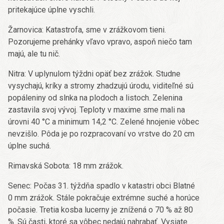
pritekajúce úplne vyschli.
Žarnovica: Katastrofa, sme v zrážkovom tieni.
Pozorujeme prehánky vľavo vpravo, aspoň niečo tam
majú, ale tu nič.
Nitra: V uplynulom týždni opäť bez zrážok. Studne
vysychajú, kríky a stromy zhadzujú úrodu, viditeľné sú
popáleniny od slnka na plodoch a listoch. Zelenina
zastavila svoj vývoj. Teploty v maxime sme mali na
úrovni 40 °C a minimum 14,2 °C. Zelené hnojenie vôbec
nevzišlo. Pôda je po rozpracovaní vo vrstve do 20 cm
úplne suchá.
Rimavská Sobota: 18 mm zrážok.
Senec: Počas 31. týždňa spadlo v katastri obci Blatné
0 mm zrážok. Stále pokračuje extrémne suché a horúce
počasie. Tretia kosba lucerny je znížená o 70 % až 80
%. Sú časti, ktoré sa vôbec nedajú nahrabať. Vysiate