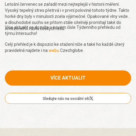
Letošní červenec se zařadil mezi nejteplejší v historii měření.
Vysoký tepelný stres přetrvá i v první polovině tohoto týdne. Takto
horké dny byly v minulosti zcela výjimečné. Opakované vlny veder
a dlouhodobé sucho se přitom stále citelněji promítají také do
Více aktualit se dozvíte v novém čísle Týdenního přehledu od
omezeného růstu českých lesů.
týmu Intersucho!
Celý přehled je k dispozici ke stažení níže a také ho každé úterý
pravidelně najdete i na
webu
Czechglobe.
VÍCE AKTUALIT
Sledujte nás na sociální síti