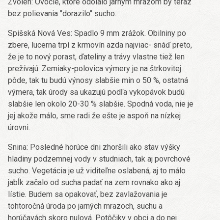
Zvolen: Ovocie, ktoré odolalo jarným mrazom by teraz
bez polievania "dorazilo" sucho.
Spišská Nová Ves: Spadlo 9 mm zrážok. Obilniny po
zbere, lucerna trpí z krmovín azda najviac- snáď preto,
že je to nový porast, ďateliny a trávy vlastne tiež len
prežívajú. Zemiaky-polovica výmery je na štrkovitej
pôde, tak tu budú výnosy slabšie min o 50 %, ostatná
výmera, tak úrody sa ukazujú podľa vykopávok budú
slabšie len okolo 20-30 % slabšie. Spodná voda, nie je
jej akože málo, sme radi že ešte je aspoň na nízkej
úrovni.
Snina: Posledné horúce dni zhoršili ako stav výšky
hladiny podzemnej vody v studniach, tak aj povrchové
sucho. Vegetácia je už viditeľne oslabená, aj to málo
jabĺk začalo od sucha padať na zem rovnako ako aj
lístie. Budem sa opakovať, bez zavlažovania je
tohtoročná úroda po jarných mrazoch, suchu a
horúčavách skoro nulová. Potôčiky v obci a do nej