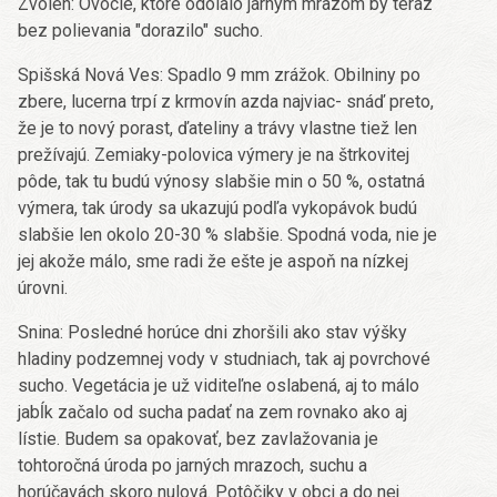
Zvolen: Ovocie, ktoré odolalo jarným mrazom by teraz
bez polievania "dorazilo" sucho.
Spišská Nová Ves: Spadlo 9 mm zrážok. Obilniny po
zbere, lucerna trpí z krmovín azda najviac- snáď preto,
že je to nový porast, ďateliny a trávy vlastne tiež len
prežívajú. Zemiaky-polovica výmery je na štrkovitej
pôde, tak tu budú výnosy slabšie min o 50 %, ostatná
výmera, tak úrody sa ukazujú podľa vykopávok budú
slabšie len okolo 20-30 % slabšie. Spodná voda, nie je
jej akože málo, sme radi že ešte je aspoň na nízkej
úrovni.
Snina: Posledné horúce dni zhoršili ako stav výšky
hladiny podzemnej vody v studniach, tak aj povrchové
sucho. Vegetácia je už viditeľne oslabená, aj to málo
jabĺk začalo od sucha padať na zem rovnako ako aj
lístie. Budem sa opakovať, bez zavlažovania je
tohtoročná úroda po jarných mrazoch, suchu a
horúčavách skoro nulová. Potôčiky v obci a do nej