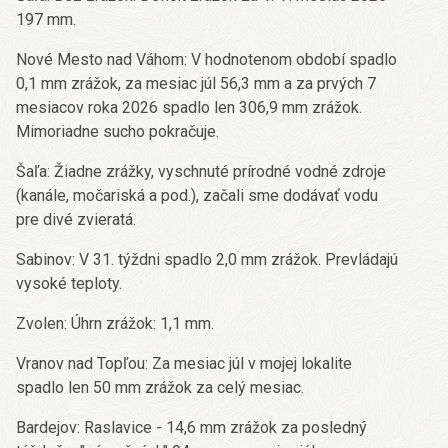
197 mm.
Nové Mesto nad Váhom: V hodnotenom období spadlo
0,1 mm zrážok, za mesiac júl 56,3 mm a za prvých 7
mesiacov roka 2026 spadlo len 306,9 mm zrážok.
Mimoriadne sucho pokračuje.
Šaľa: Žiadne zrážky, vyschnuté prírodné vodné zdroje
(kanále, močariská a pod.), začali sme dodávať vodu
pre divé zvieratá.
Sabinov: V 31. týždni spadlo 2,0 mm zrážok. Prevládajú
vysoké teploty.
Zvolen: Úhrn zrážok: 1,1 mm.
Vranov nad Topľou: Za mesiac júl v mojej lokalite
spadlo len 50 mm zrážok za celý mesiac.
Bardejov: Raslavice - 14,6 mm zrážok za posledný