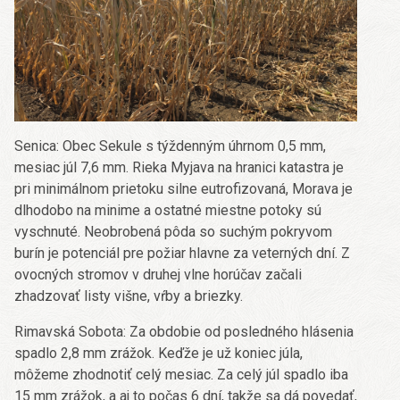
Senica: Obec Sekule s týždenným úhrnom 0,5 mm,
mesiac júl 7,6 mm. Rieka Myjava na hranici katastra je
pri minimálnom prietoku silne eutrofizovaná, Morava je
dlhodobo na minime a ostatné miestne potoky sú
vyschnuté. Neobrobená pôda so suchým pokryvom
burín je potenciál pre požiar hlavne za veterných dní. Z
ovocných stromov v druhej vlne horúčav začali
zhadzovať listy višne, vŕby a briezky.
Rimavská Sobota: Za obdobie od posledného hlásenia
spadlo 2,8 mm zrážok. Keďže je už koniec júla,
môžeme zhodnotiť celý mesiac. Za celý júl spadlo iba
15 mm zrážok, a aj to počas 6 dní, takže sa dá povedať,