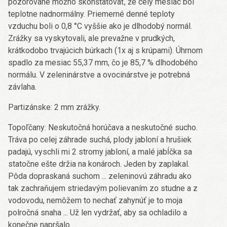
pozorované možno skonštatovať, že celý mesiac bol
teplotne nadnormálny. Priemerné denné teploty
vzduchu boli o 0,8 °C vyššie ako je dlhodobý normál.
Zrážky sa vyskytovali, ale prevažne v prudkých,
krátkodobo trvajúcich búrkach (1x aj s krúpami). Úhrnom
spadlo za mesiac 55,37 mm, čo je 85,7 % dlhodobého
normálu. V zeleninárstve a ovocinárstve je potrebná
závlaha.
Partizánske: 2 mm zrážky.
Topoľčany: Neskutočná horúčava a neskutočné sucho.
Tráva po celej záhrade suchá, plody jabloní a hrušiek
padajú, vyschli mi 2 stromy jabloní, a malé jabĺčka sa
statočne ešte držia na konároch. Jeden by zaplakal.
Pôda dopraskaná suchom ... zeleninovú záhradu ako
tak zachraňujem striedavým polievaním zo studne a z
vodovodu, nemôžem to nechať zahynúť je to moja
polročná snaha ... Už len vydržať, aby sa ochladilo a
konečne napršalo.