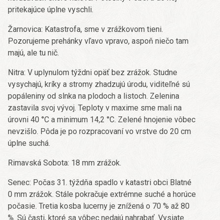
pritekajúce úplne vyschli.
Žarnovica: Katastrofa, sme v zrážkovom tieni.
Pozorujeme prehánky vľavo vpravo, aspoň niečo tam
majú, ale tu nič.
Nitra: V uplynulom týždni opäť bez zrážok. Studne
vysychajú, kríky a stromy zhadzujú úrodu, viditeľné sú
popáleniny od slnka na plodoch a listoch. Zelenina
zastavila svoj vývoj. Teploty v maxime sme mali na
úrovni 40 °C a minimum 14,2 °C. Zelené hnojenie vôbec
nevzišlo. Pôda je po rozpracovaní vo vrstve do 20 cm
úplne suchá.
Rimavská Sobota: 18 mm zrážok.
Senec: Počas 31. týždňa spadlo v katastri obci Blatné
0 mm zrážok. Stále pokračuje extrémne suché a horúce
počasie. Tretia kosba lucerny je znížená o 70 % až 80
%. Sú časti, ktoré sa vôbec nedajú nahrabať. Vysiate