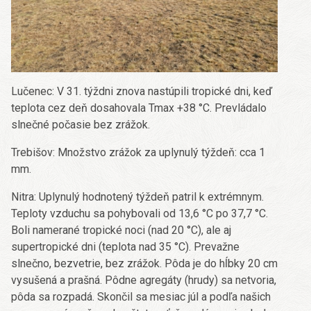
Lučenec: V 31. týždni znova nastúpili tropické dni, keď
teplota cez deň dosahovala Tmax +38 °C. Prevládalo
slnečné počasie bez zrážok.
Trebišov: Množstvo zrážok za uplynulý týždeň: cca 1
mm.
Nitra: Uplynulý hodnotený týždeň patril k extrémnym.
Teploty vzduchu sa pohybovali od 13,6 °C po 37,7 °C.
Boli namerané tropické noci (nad 20 °C), ale aj
supertropické dni (teplota nad 35 °C). Prevažne
slnečno, bezvetrie, bez zrážok. Pôda je do hĺbky 20 cm
vysušená a prašná. Pôdne agregáty (hrudy) sa netvoria,
pôda sa rozpadá. Skončil sa mesiac júl a podľa našich