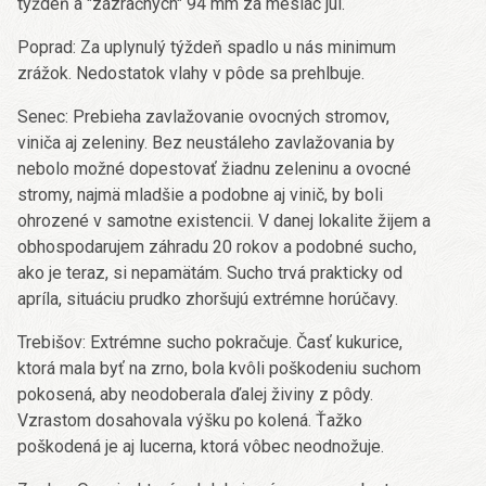
týždeň a "zázračných" 94 mm za mesiac júl.
Poprad: Za uplynulý týždeň spadlo u nás minimum
zrážok. Nedostatok vlahy v pôde sa prehlbuje.
Senec: Prebieha zavlažovanie ovocných stromov,
viniča aj zeleniny. Bez neustáleho zavlažovania by
nebolo možné dopestovať žiadnu zeleninu a ovocné
stromy, najmä mladšie a podobne aj vinič, by boli
ohrozené v samotne existencii. V danej lokalite žijem a
obhospodarujem záhradu 20 rokov a podobné sucho,
ako je teraz, si nepamätám. Sucho trvá prakticky od
apríla, situáciu prudko zhoršujú extrémne horúčavy.
Trebišov: Extrémne sucho pokračuje. Časť kukurice,
ktorá mala byť na zrno, bola kvôli poškodeniu suchom
pokosená, aby neodoberala ďalej živiny z pôdy.
Vzrastom dosahovala výšku po kolená. Ťažko
poškodená je aj lucerna, ktorá vôbec neodnožuje.