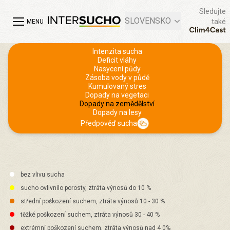
Sledujte
SLOVENSKO
také
MENU
Intenzita sucha
Deficit vláhy
Nasycení půdy
Zásoba vody v půdě
Kumulovaný stres
Dopady na vegetaci
Dopady na zemědělství
Dopady na lesy
Předpověď sucha
bez vlivu sucha
sucho ovlivnilo porosty, ztráta výnosů do 10 %
střední poškození suchem, ztráta výnosů 10 - 30 %
těžké poškození suchem, ztráta výnosů 30 - 40 %
extrémní poškození suchem, ztráta výnosů nad 4 0%