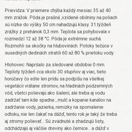
Prievidza: V priemere chýba každý mesiac 35 až 40
mm zrážok. Pôda je prašná ,vzídené obilniny na poliach
sú nízke do výšky 50 cm nahadzujú klasy. 31.týždeň
zrážky z prehánok 0,3 mm. Teplota sa pohybovala v
rozmedzí 12 až 38 °C. Pôda je extrémne suchá.
Rozmohli sa skočky na hlubovinách. Potoky tečúce v
susedných dedinách stratili 60 až 80 % prietoku vody.
Hlohovec: Napršalo za sledované obdobie 0 mm.
Teploty týždeň cca okolo 30 stupňov aj viac, tieto
horúčavy čo ešte len prídu sa podpíšu na všetkej
vegetácii vrátane stromov, na hladinách podzemných
vôd, všetci polievajú ako šialení, ale treba aj vodu
zadržať tam kde spadne , mulč a kopanie kanálov na
zadržanie vody, jazierka, remizky na spomalenie
odtoku, nie len čakať na dážď, tento rok je taký že treba
aj stromy polievať... Sú zvädnuté a zhadzujú listy,
odchádzajú aj väčšie dreviny ako černice... a dážď v