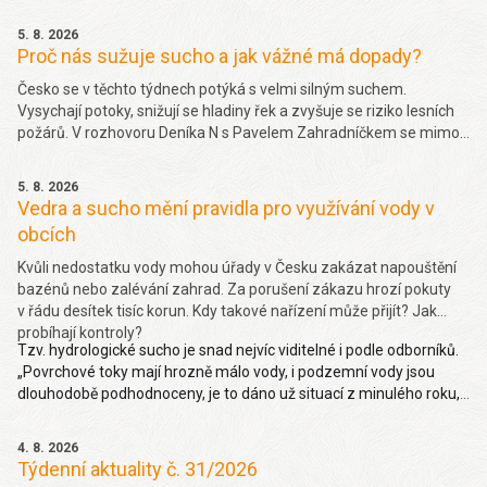
5. 8. 2026
Proč nás sužuje sucho a jak vážné má dopady?
Česko se v těchto týdnech potýká s velmi silným suchem.
Vysychají potoky, snižují se hladiny řek a zvyšuje se riziko lesních
požárů. V rozhovoru Deníka N s Pavelem Zahradníčkem se mimo
jiné dočtete jakých projevů sucha si můžeme všímat okolo sebe,
jakou část sucha způsobila klimatická změna nebo jak závažný
5. 8. 2026
problém je málo vody v řekách. Více
zde.
Vedra a sucho mění pravidla pro využívání vody v
obcích
Kvůli nedostatku vody mohou úřady v Česku zakázat napouštění
bazénů nebo zalévání zahrad. Za porušení zákazu hrozí pokuty
v řádu desítek tisíc korun. Kdy takové nařízení může přijít? Jak
probíhají kontroly?
Tzv. hydrologické sucho je snad nejvíc viditelné i podle odborníků.
„Povrchové toky mají hrozně málo vody, i podzemní vody jsou
dlouhodobě podhodnoceny, je to dáno už situací z minulého roku,
takže hydrologické sucho je letos hodně viditelné,“ uvedl Pavel
Zahradníček. Více na denik.cz
zde
.
4. 8. 2026
Týdenní aktuality č. 31/2026