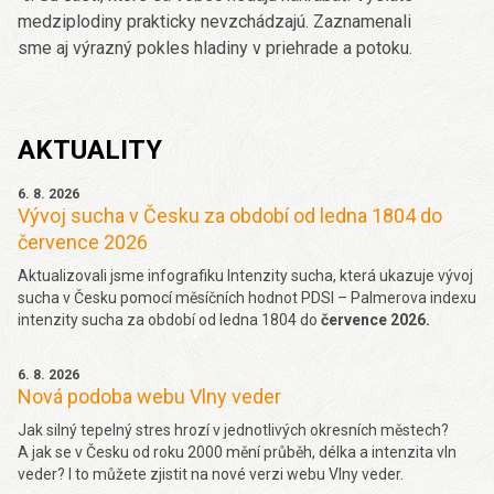
medziplodiny prakticky nevzchádzajú. Zaznamenali
sme aj výrazný pokles hladiny v priehrade a potoku.
AKTUALITY
6. 8. 2026
Vývoj sucha v Česku za období od ledna 1804 do
července 2026
Aktualizovali jsme infografiku Intenzity sucha, která ukazuje vývoj
sucha v Česku pomocí měsíčních hodnot PDSI – Palmerova indexu
intenzity sucha za období od ledna 1804 do
července 2026.
6. 8. 2026
Nová podoba webu Vlny veder
Jak silný tepelný stres hrozí v jednotlivých okresních městech?
A jak se v Česku od roku 2000 mění průběh, délka a intenzita vln
veder? I to můžete zjistit na nové verzi webu Vlny veder.