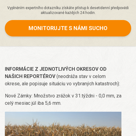
Vyplněním expertního dotazníku získáte přístup k desetidenní předpovědi
aktualizované každých 24 hodin.
MONITORUJTE S NÁMI SUCHO
INFORMÁCIE Z JEDNOTLIVÝCH OKRESOV OD
NAŠICH REPORTÉROV
(neodráža stav v celom
okrese, ale popisuje situáciu vo vybraných katastroch):
Nové Zámky: Množstvo zrážok v 31.týždni - 0,0 mm, za
celý mesiac júl iba 5,6 mm.