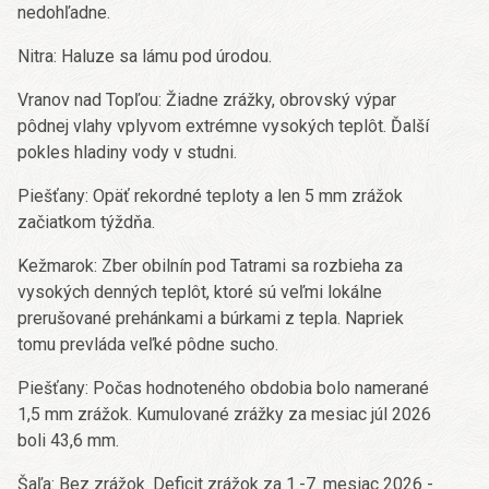
nedohľadne.
Nitra: Haluze sa lámu pod úrodou.
Vranov nad Topľou: Žiadne zrážky, obrovský výpar
pôdnej vlahy vplyvom extrémne vysokých teplôt. Ďalší
pokles hladiny vody v studni.
Piešťany: Opäť rekordné teploty a len 5 mm zrážok
začiatkom týždňa.
Kežmarok: Zber obilnín pod Tatrami sa rozbieha za
vysokých denných teplôt, ktoré sú veľmi lokálne
prerušované prehánkami a búrkami z tepla. Napriek
tomu prevláda veľké pôdne sucho.
Piešťany: Počas hodnoteného obdobia bolo namerané
1,5 mm zrážok. Kumulované zrážky za mesiac júl 2026
boli 43,6 mm.
Šaľa: Bez zrážok. Deficit zrážok za 1.-7. mesiac 2026 -