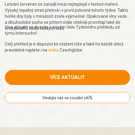
Letošní červenec se zařadil mezi nejteplejší v historii měření.
Vysoký tepelný stres přetrvá i v první polovině tohoto týdne. Takto
horké dny byly v minulosti zcela výjimečné. Opakované vlny veder
a dlouhodobé sucho se přitom stále citelněji promítají také do
Více aktualit se dozvíte v novém čísle Týdenního přehledu od
omezeného růstu českých lesů.
týmu Intersucho!
Celý přehled je k dispozici ke stažení níže a také ho každé úterý
pravidelně najdete i na
webu
Czechglobe.
VÍCE AKTUALIT
Sledujte nás na sociální síti