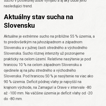
sucho v poslednej dobe vyvíjalo a aj aký bude jeho
nasledujúci trend.
Aktuálny stav sucha na
Slovensku
Aktuálne je extrémne sucho na približne 55 % územia, a
to predovšetkým na juhozápadnom a západnom
Slovensku a v južnej časti stredného a východného
Slovenska. Sucho rôznej intenzity už pozorujeme
prakticky na celom území. Relatívne nasýtenie je pod
hranicou 10 % na celom západnom Slovensku a
ojedinele aj na juhu stredného a východného
Slovenska. Pod hranicou 50 % je nasýtenie na viac ako
90 % územia. Deficit pôdnej vlahy je najvyšší na
krajnom východe, na Zamagurí a Orave v intervale -80
až -100 mm. Na väčšine územia je deficit vlahy od -20
do -80 mm.