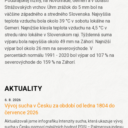
Podunajskej nížiny, na Novohrade, Gemeri a v oblasti
Strážovských vrchov. Úhrn zrážok do 5 mm bol na
väčšine západného a stredného Slovenska. Najvyššia
teplota vzduchu bola okolo 39 °C v sobotu lokálne na
Gemeri. Najnižšie klesla teplota vzduchu na 4,5 °C v
stredu ráno lokálne v Slovenskom raji. Týždenná suma
výparu bola najvyššia okolo 49 mm na Záhorí. Najnižší
výpar bol okolo 26 mm na severovýchode. V
percentách normálu 1991 - 2020 bol výpar od 107 % na
severovýchode do 159 % na Záhorí.
AKTUALITY
6. 8. 2026
Vývoj sucha v Česku za období od ledna 1804 do
července 2026
Aktualizovali jsme infografiku Intenzity sucha, která ukazuje vývoj
sucha v Česku pomocí měsíčních hodnot PDSI – Palmerova indexu