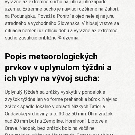
výrazné až extrémne sucho na juhu a juhozápade
územia. Extrémne sucho je najviac rozšírené na Záhorí,
na Podunajsku, Považí a Ponitrí a ojedinele aj na juhu
stredného a východného Slovenska. V hlbšej vrstve sa
situácia nemení už dlhšiu dobu a výrazné až extrémne
sucho zasahuje približne ¾ územia.
Popis meteorologických
prvkov v uplynulom týždni a
ich vplyv na vývoj sucha:
Uplynulý týždeň sa zrážky vyskytli v pondelok a
zvyšok týždňa len vo forme prehánok a búrok. Najviac
zrážok spadlo lokálne v oblasti Nízkych Tatier a
Ondavskej vrchoviny, a to 30 až 50 mm. Úhrn zrážok
nad 20 mm bol na Zemplíne, Horehroní, Liptove a
Orave. Naopak, bez zrážok bolo na väčšine