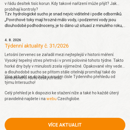
v řádu desítek tisíc korun. Kdy takové nařízení může přijít? Jak
probíhají kontroly?
Tzv. hydrologické sucho je snad nejvíc viditelné i podle odborníků.
„Povrchové toky mají hrozně málo vody, i podzemní vody jsou
dlouhodobě podhodnoceny, je to dáno už situací z minulého roku,
takže hydrologické sucho je letos hodně viditelné,“ uvedl Pavel
Zahradníček. Více na denik.cz
zde
.
4. 8. 2026
Týdenní aktuality č. 31/2026
Letošní červenec se zařadil mezi nejteplejší v historii měření.
Vysoký tepelný stres přetrvá i v první polovině tohoto týdne. Takto
horké dny byly v minulosti zcela výjimečné. Opakované vlny veder
a dlouhodobé sucho se přitom stále citelněji promítají také do
Více aktualit se dozvíte v novém čísle Týdenního přehledu od
omezeného růstu českých lesů.
týmu Intersucho!
Celý přehled je k dispozici ke stažení níže a také ho každé úterý
pravidelně najdete i na
webu
Czechglobe.
VÍCE AKTUALIT