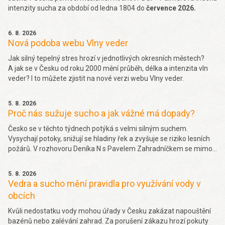
intenzity sucha za období od ledna 1804 do
července 2026.
6. 8. 2026
Nová podoba webu Vlny veder
Jak silný tepelný stres hrozí v jednotlivých okresních městech?
A jak se v Česku od roku 2000 mění průběh, délka a intenzita vln
veder? I to můžete zjistit na nové verzi webu Vlny veder.
5. 8. 2026
Proč nás sužuje sucho a jak vážné má dopady?
Česko se v těchto týdnech potýká s velmi silným suchem.
Vysychají potoky, snižují se hladiny řek a zvyšuje se riziko lesních
požárů. V rozhovoru Deníka N s Pavelem Zahradníčkem se mimo
jiné dočtete jakých projevů sucha si můžeme všímat okolo sebe,
jakou část sucha způsobila klimatická změna nebo jak závažný
5. 8. 2026
problém je málo vody v řekách. Více
zde.
Vedra a sucho mění pravidla pro využívání vody v
obcích
Kvůli nedostatku vody mohou úřady v Česku zakázat napouštění
bazénů nebo zalévání zahrad. Za porušení zákazu hrozí pokuty