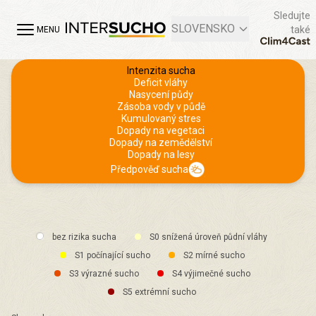
Sledujte
SLOVENSKO
také
MENU
Intenzita sucha
Deficit vláhy
Nasycení půdy
Zásoba vody v půdě
Kumulovaný stres
Dopady na vegetaci
Dopady na zemědělství
Dopady na lesy
Předpověď sucha
bez rizika sucha
S0 snížená úroveň půdní vláhy
S1 počínající sucho
S2 mírné sucho
S3 výrazné sucho
S4 výjimečné sucho
S5 extrémní sucho