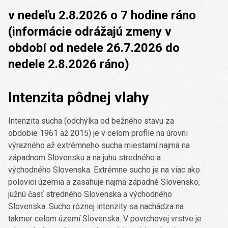
v nedeľu 2.8.2026 o 7 hodine ráno
(informácie odrážajú zmeny v
období od nedele 26.7.2026 do
nedele 2.8.2026 ráno)
Intenzita pôdnej vlahy
Intenzita sucha (odchýlka od bežného stavu za
obdobie 1961 až 2015) je v celom profile na úrovni
výrazného až extrémneho sucha miestami najmä na
západnom Slovensku a na juhu stredného a
východného Slovenska. Extrémne sucho je na viac ako
polovici územia a zasahuje najmä západné Slovensko,
južnú časť stredného Slovenska a východného
Slovenska. Sucho rôznej intenzity sa nachádza na
takmer celom území Slovenska. V povrchovej vrstve je