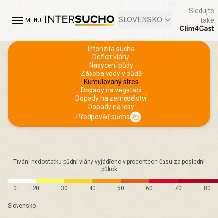
Sledujte
SLOVENSKO
také
MENU
Intenzita sucha
Deficit vláhy
Nasycení půdy
Zásoba vody v půdě
Kumulovaný stres
Dopady na vegetaci
Dopady na zemědělství
Dopady na lesy
Předpověď sucha
Trvání nedostatku půdní vláhy vyjádřeno v procentech času za poslední
půlrok
0
20
30
40
50
60
70
80
Slovensko