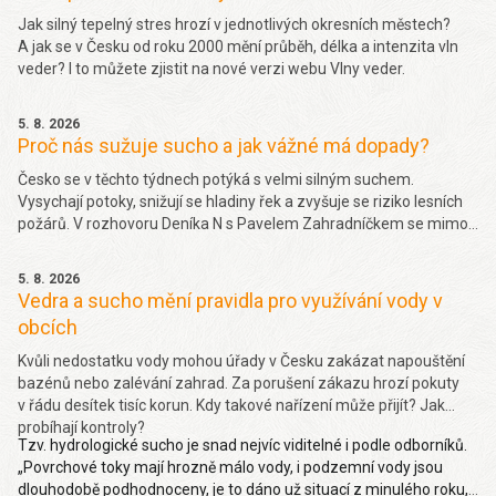
Jak silný tepelný stres hrozí v jednotlivých okresních městech?
A jak se v Česku od roku 2000 mění průběh, délka a intenzita vln
veder? I to můžete zjistit na nové verzi webu Vlny veder.
5. 8. 2026
Proč nás sužuje sucho a jak vážné má dopady?
Česko se v těchto týdnech potýká s velmi silným suchem.
Vysychají potoky, snižují se hladiny řek a zvyšuje se riziko lesních
požárů. V rozhovoru Deníka N s Pavelem Zahradníčkem se mimo
jiné dočtete jakých projevů sucha si můžeme všímat okolo sebe,
jakou část sucha způsobila klimatická změna nebo jak závažný
5. 8. 2026
problém je málo vody v řekách. Více
zde.
Vedra a sucho mění pravidla pro využívání vody v
obcích
Kvůli nedostatku vody mohou úřady v Česku zakázat napouštění
bazénů nebo zalévání zahrad. Za porušení zákazu hrozí pokuty
v řádu desítek tisíc korun. Kdy takové nařízení může přijít? Jak
probíhají kontroly?
Tzv. hydrologické sucho je snad nejvíc viditelné i podle odborníků.
„Povrchové toky mají hrozně málo vody, i podzemní vody jsou
dlouhodobě podhodnoceny, je to dáno už situací z minulého roku,