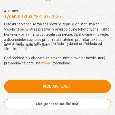
takže hydrologické sucho je letos hodně viditelné,“ uvedl Pavel
Zahradníček. Více na denik.cz
zde
.
4. 8. 2026
Týdenní aktuality č. 31/2026
Letošní červenec se zařadil mezi nejteplejší v historii měření.
Vysoký tepelný stres přetrvá i v první polovině tohoto týdne. Takto
horké dny byly v minulosti zcela výjimečné. Opakované vlny veder
a dlouhodobé sucho se přitom stále citelněji promítají také do
Více aktualit se dozvíte v novém čísle Týdenního přehledu od
omezeného růstu českých lesů.
týmu Intersucho!
Celý přehled je k dispozici ke stažení níže a také ho každé úterý
pravidelně najdete i na
webu
Czechglobe.
VÍCE AKTUALIT
Sledujte nás na sociální síti