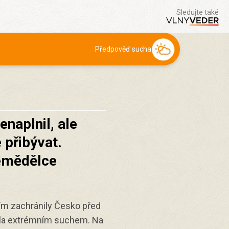
Sledujte také
Předpověď sucha
e…
enaplnil, ale
 přibývat.
zemědělce
m zachránily Česko před
pěla extrémním suchem. Na