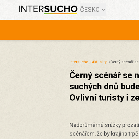
ČESKO
Intersucho
Aktuality
Černý scénář s
Černý scénář se n
suchých dnů bude
Ovlivní turisty i 
Nadprůměrné srážky prozatí
scénářem, že by krajina tr