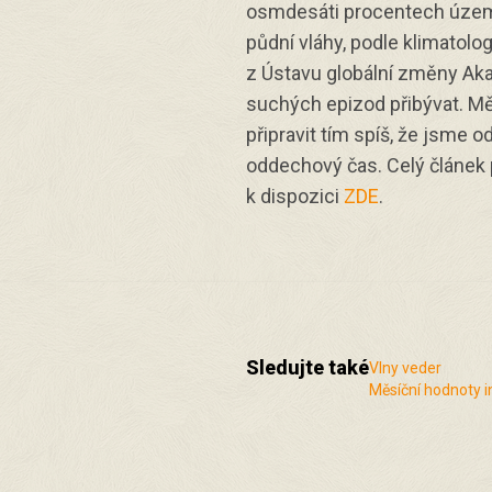
osmdesáti procentech území
půdní vláhy, podle klimatolo
z Ústavu globální změny Ak
suchých epizod přibývat. Mě
připravit tím spíš, že jsme od
oddechový čas. Celý článek 
k dispozici
ZDE
.
Sledujte také
Vlny veder
Měsíční hodnoty i