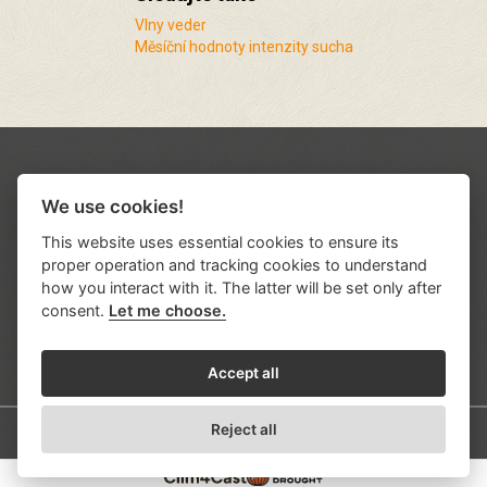
Vlny veder
Měsíční hodnoty intenzity sucha
We use cookies!
This website uses essential cookies to ensure its
proper operation and tracking cookies to understand
how you interact with it. The latter will be set only after
consent.
Let me choose.
Podporují nás a spolupracujeme s řadou
institucí a organizací
.
Accept all
Reject all
© 2026
Ústav výzkumu globální změny AV ČR, v.v.i.
Developed by
KREATURA.CZ