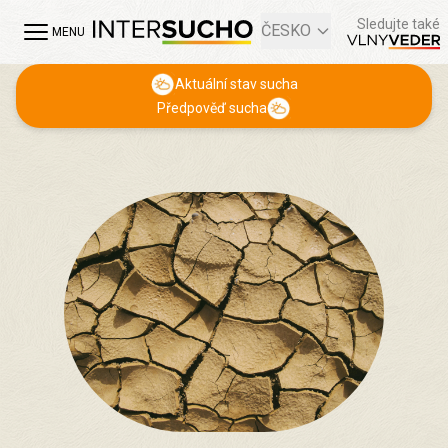
Sledujte také
ČESKO
MENU
Aktuální stav sucha
Předpověď sucha