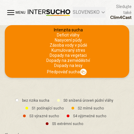
Sledujte
SLOVENSKO
také
MENU
Intenzita sucha
Deficit vláhy
Nasycení půdy
Zásoba vody v půdě
Kumulovaný stres
Dopady na vegetaci
Dopady na zemědělství
Dopady na lesy
Předpověď sucha
bez rizika sucha
S0 snížená úroveň půdní vláhy
S1 počínající sucho
S2 mírné sucho
S3 výrazné sucho
S4 výjimečné sucho
S5 extrémní sucho