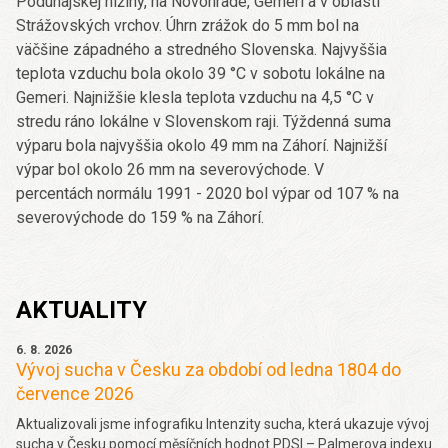
Podunajskej nížiny, na Novohrade, Gemeri a v oblasti
Strážovských vrchov. Úhrn zrážok do 5 mm bol na
väčšine západného a stredného Slovenska. Najvyššia
teplota vzduchu bola okolo 39 °C v sobotu lokálne na
Gemeri. Najnižšie klesla teplota vzduchu na 4,5 °C v
stredu ráno lokálne v Slovenskom raji. Týždenná suma
výparu bola najvyššia okolo 49 mm na Záhorí. Najnižší
výpar bol okolo 26 mm na severovýchode. V
percentách normálu 1991 - 2020 bol výpar od 107 % na
severovýchode do 159 % na Záhorí.
AKTUALITY
6. 8. 2026
Vývoj sucha v Česku za období od ledna 1804 do
července 2026
Aktualizovali jsme infografiku Intenzity sucha, která ukazuje vývoj
sucha v Česku pomocí měsíčních hodnot PDSI – Palmerova indexu