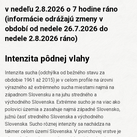
v nedeľu 2.8.2026 o 7 hodine ráno
(informácie odrážajú zmeny v
období od nedele 26.7.2026 do
nedele 2.8.2026 ráno)
Intenzita pôdnej vlahy
Intenzita sucha (odchýlka od bežného stavu za
obdobie 1961 až 2015) je v celom profile na úrovni
výrazného až extrémneho sucha miestami najmä na
západnom Slovensku a na juhu stredného a
východného Slovenska. Extrémne sucho je na viac ako
polovici územia a zasahuje najmä západné Slovensko,
južnú časť stredného Slovenska a východného
Slovenska. Sucho rôznej intenzity sa nachádza na
takmer celom území Slovenska. V povrchovej vrstve je