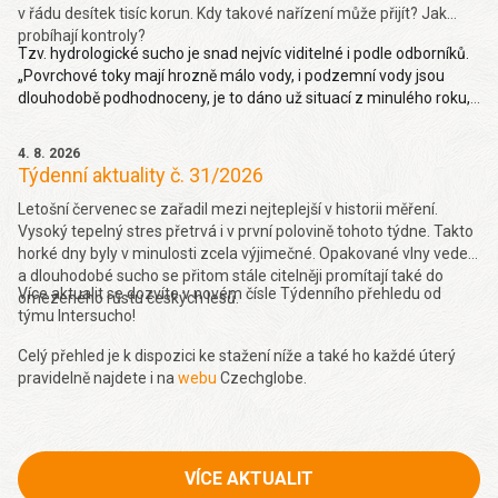
v řádu desítek tisíc korun. Kdy takové nařízení může přijít? Jak
probíhají kontroly?
Tzv. hydrologické sucho je snad nejvíc viditelné i podle odborníků.
„Povrchové toky mají hrozně málo vody, i podzemní vody jsou
dlouhodobě podhodnoceny, je to dáno už situací z minulého roku,
takže hydrologické sucho je letos hodně viditelné,“ uvedl Pavel
Zahradníček. Více na denik.cz
zde
.
4. 8. 2026
Týdenní aktuality č. 31/2026
Letošní červenec se zařadil mezi nejteplejší v historii měření.
Vysoký tepelný stres přetrvá i v první polovině tohoto týdne. Takto
horké dny byly v minulosti zcela výjimečné. Opakované vlny veder
a dlouhodobé sucho se přitom stále citelněji promítají také do
Více aktualit se dozvíte v novém čísle Týdenního přehledu od
omezeného růstu českých lesů.
týmu Intersucho!
Celý přehled je k dispozici ke stažení níže a také ho každé úterý
pravidelně najdete i na
webu
Czechglobe.
VÍCE AKTUALIT