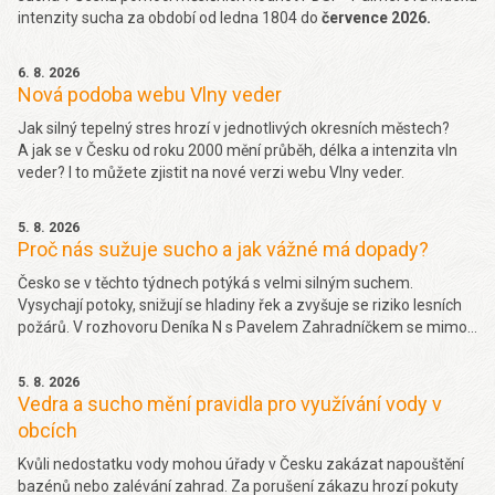
intenzity sucha za období od ledna 1804 do
července 2026.
6. 8. 2026
Nová podoba webu Vlny veder
Jak silný tepelný stres hrozí v jednotlivých okresních městech?
A jak se v Česku od roku 2000 mění průběh, délka a intenzita vln
veder? I to můžete zjistit na nové verzi webu Vlny veder.
5. 8. 2026
Proč nás sužuje sucho a jak vážné má dopady?
Česko se v těchto týdnech potýká s velmi silným suchem.
Vysychají potoky, snižují se hladiny řek a zvyšuje se riziko lesních
požárů. V rozhovoru Deníka N s Pavelem Zahradníčkem se mimo
jiné dočtete jakých projevů sucha si můžeme všímat okolo sebe,
jakou část sucha způsobila klimatická změna nebo jak závažný
5. 8. 2026
problém je málo vody v řekách. Více
zde.
Vedra a sucho mění pravidla pro využívání vody v
obcích
Kvůli nedostatku vody mohou úřady v Česku zakázat napouštění
bazénů nebo zalévání zahrad. Za porušení zákazu hrozí pokuty