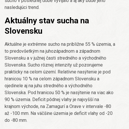
sucho v poslednej dobe vyvíjalo a aj aký bude jeho
nasledujúci trend.
Aktuálny stav sucha na
Slovensku
Aktuálne je extrémne sucho na približne 55 % územia, a
to predovšetkým na juhozápadnom a západnom
Slovensku a v južnej časti stredného a východného
Slovenska. Sucho rôznej intenzity už pozorujeme
prakticky na celom území. Relatívne nasýtenie je pod
hranicou 10 % na celom západnom Slovensku a
ojedinele aj na juhu stredného a východného
Slovenska. Pod hranicou 50 % je nasýtenie na viac ako
90 % územia. Deficit pôdnej vlahy je najvyšší na
krajnom východe, na Zamagurí a Orave v intervale -80
až -100 mm. Na väčšine územia je deficit vlahy od -20
do -80 mm.