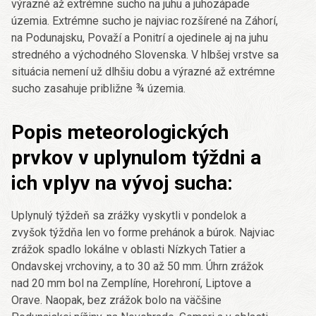
výrazné až extrémne sucho na juhu a juhozápade
územia. Extrémne sucho je najviac rozšírené na Záhorí,
na Podunajsku, Považí a Ponitrí a ojedinele aj na juhu
stredného a východného Slovenska. V hlbšej vrstve sa
situácia nemení už dlhšiu dobu a výrazné až extrémne
sucho zasahuje približne ¾ územia.
Popis meteorologických
prvkov v uplynulom týždni a
ich vplyv na vývoj sucha:
Uplynulý týždeň sa zrážky vyskytli v pondelok a
zvyšok týždňa len vo forme prehánok a búrok. Najviac
zrážok spadlo lokálne v oblasti Nízkych Tatier a
Ondavskej vrchoviny, a to 30 až 50 mm. Úhrn zrážok
nad 20 mm bol na Zemplíne, Horehroní, Liptove a
Orave. Naopak, bez zrážok bolo na väčšine