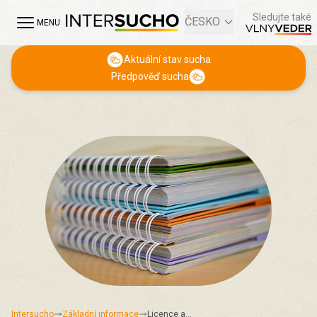
Sledujte také
ČESKO
MENU
Aktuální stav sucha
Předpověď sucha
Intersucho
Základní informace
Licence a…