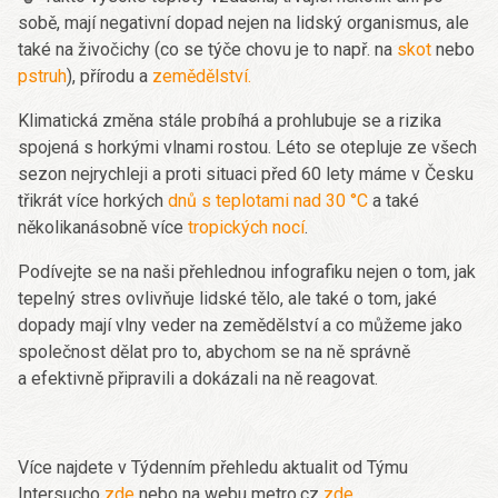
sobě, mají negativní dopad nejen na lidský organismus, ale
také na živočichy (co se týče chovu je to např. na
skot
nebo
pstruh
), přírodu a
zemědělství.
Klimatická změna stále probíhá a prohlubuje se a rizika
spojená s horkými vlnami rostou. Léto se otepluje ze všech
sezon nejrychleji a proti situaci před 60 lety máme v Česku
třikrát více horkých
dnů s teplotami nad 30 °C
a také
několikanásobně více
tropických nocí
.
Podívejte se na naši přehlednou infografiku nejen o tom, jak
tepelný stres ovlivňuje lidské tělo, ale také o tom, jaké
dopady mají vlny veder na zemědělství a co můžeme jako
společnost dělat pro to, abychom se na ně správně
a efektivně připravili a dokázali na ně reagovat.
Více najdete v Týdenním přehledu aktualit od Týmu
Intersucho
zde
nebo na webu metro.cz
zde
.