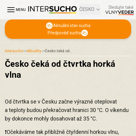
Sledujte také
ČESKO
MENU
Aktuální stav sucha
Předpověď sucha
Intersucho
Aktuality
Česko čeká od…
Česko čeká od čtvrtka horká
vlna
Od čtvrtka se v Česku začne výrazně oteplovat
a teploty budou překračovat hranici 30 °C. O víkendu
by dokonce mohly dosahovat až 35 °C.
❗Očekáváme tak přibližně čtyřdenní horkou vlnu,