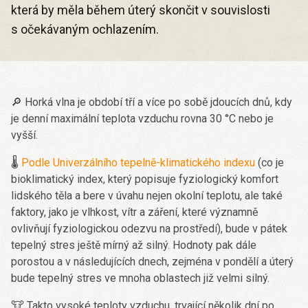
která by měla během úterý skončit v souvislosti
s očekávaným ochlazením.
🔎 Horká vlna je období tří a více po sobě jdoucích dnů, kdy
je denní maximální teplota vzduchu rovna 30 °C nebo je
vyšší.
🌡️
Podle Univerzálního tepelně-klimatického indexu
(co je
bioklimatický index, který popisuje fyziologický komfort
lidského těla a bere v úvahu nejen okolní teplotu, ale také
faktory, jako je vlhkost, vítr a záření, které významně
ovlivňují fyziologickou odezvu na prostředí), bude v pátek
tepelný stres ještě mírný až silný. Hodnoty pak dále
porostou a v následujících dnech, zejména v pondělí a úterý
bude tepelný stres ve mnoha oblastech již velmi silný.
🐮 Takto vysoké teploty vzduchu, trvající několik dní po