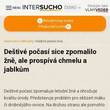
Sledujte také
ČESKO
MENU
Aktuální stav sucha
Předpověď sucha
Intersucho
Aktuality
Deštivé počasí sice…
Deštivé počasí sice zpomalilo
žně, ale prospívá chmelu a
jablkům
Deštivé počasí zpomaluje letošní žně a ohrožuje
kvalitu úrody. Představuje problém pro sklizeň máku
či drobnějšího ovoce. Na druhou stranu ale pomohlo