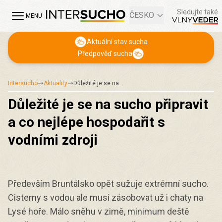
Sledujte také
ČESKO
MENU
Aktuální stav sucha
Předpověď sucha
Intersucho
Aktuality
Důležité je se na…
Důležité je se na sucho připravit
a co nejlépe hospodařit s
vodními zdroji
Především Bruntálsko opět sužuje extrémní sucho.
Cisterny s vodou ale musí zásobovat už i chaty na
Lysé hoře. Málo sněhu v zimě, minimum deště