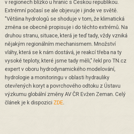
v regionech blízko u hranic s Českou republikou.
Extrémní počasí se ale objevuje i jinde ve světě.
"Většina hydrologů se shoduje v tom, že klimatická
změna se obecně propisuje i do těchto extrémů. Na
druhou stranu, situace, která je teď tady, vždy vzniká
nějakým regionálním mechanismem. Množství
vláhy, která se k nám dostává, je reakcí třeba na ty
vysoké teploty, které jsme tady měli," řekl pro TN.cz
expert v oboru hydrodynamického modelování,
hydrologie a monitoringu v oblasti hydrauliky
otevřených koryt a povrchového odtoku z Ústavu
výzkumu globální změny AV ČR Evžen Zeman. Celý
článek je k dispozici
ZDE
.