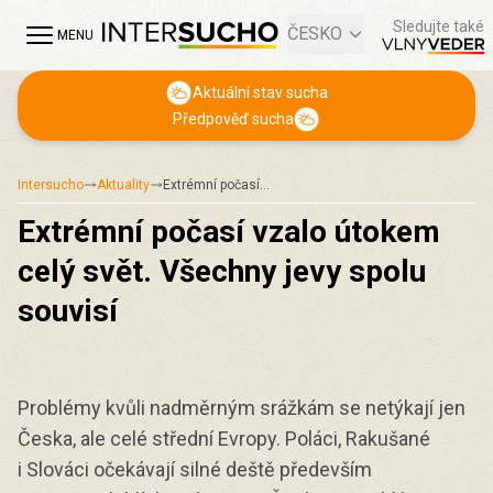
Sledujte také
ČESKO
MENU
Aktuální stav sucha
Předpověď sucha
Intersucho
Aktuality
Extrémní počasí…
Extrémní počasí vzalo útokem
celý svět. Všechny jevy spolu
souvisí
Problémy kvůli nadměrným srážkám se netýkají jen
Česka, ale celé střední Evropy. Poláci, Rakušané
i Slováci očekávají silné deště především