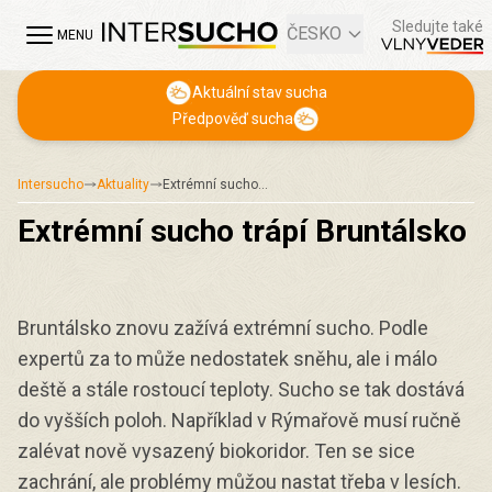
Sledujte také
ČESKO
MENU
Aktuální stav sucha
Předpověď sucha
Intersucho
Aktuality
Extrémní sucho…
Extrémní sucho trápí Bruntálsko
Bruntálsko znovu zažívá extrémní sucho. Podle
expertů za to může nedostatek sněhu, ale i málo
deště a stále rostoucí teploty. Sucho se tak dostává
do vyšších poloh. Například v Rýmařově musí ručně
zalévat nově vysazený biokoridor. Ten se sice
zachrání, ale problémy můžou nastat třeba v lesích.