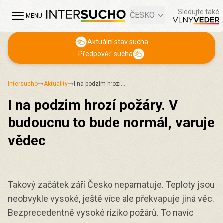
Sledujte také
ČESKO
MENU
Aktuální stav sucha
Předpověď sucha
Intersucho
Aktuality
I na podzim hrozí…
I na podzim hrozí požáry. V
budoucnu to bude normál, varuje
vědec
Takový začátek září Česko nepamatuje. Teploty jsou
neobvykle vysoké, ještě více ale překvapuje jiná věc.
Bezprecedentně vysoké riziko požárů. To navíc