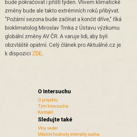
bude pokračovat i příští týden. Vlivem klimatické
změny bude ale takto extrémních roků přibývat.
"Požární sezona bude začínat a končit dříve," říká
bioklimatolog Miroslav Trnka z Ústavu výzkumu
globální změny AV ČR. A varuje lidi, aby byli
obzvláště opatrní. Celý článek pro Aktuálně.cz je
k dispozici
ZDE
.
O Intersuchu
O projektu
Tým Intersucha
Kontakt
Sledujte také
Vlny veder
Měsíční hodnoty intenzity sucha