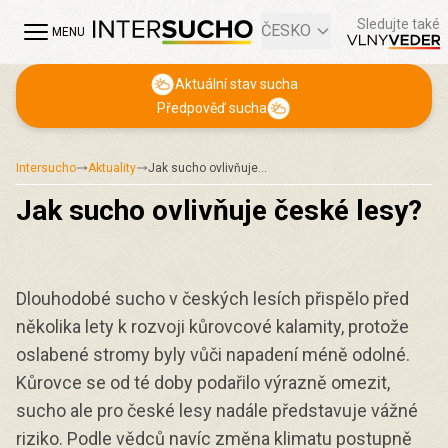
Sledujte také
ČESKO
MENU
Aktuální stav sucha
Předpověď sucha
Intersucho
Aktuality
Jak sucho ovlivňuje…
Jak sucho ovlivňuje české lesy?
Dlouhodobé sucho v českých lesích přispělo před
několika lety k rozvoji kůrovcové kalamity, protože
oslabené stromy byly vůči napadení méně odolné.
Kůrovce se od té doby podařilo výrazně omezit,
sucho ale pro české lesy nadále představuje vážné
riziko. Podle vědců navíc změna klimatu postupně