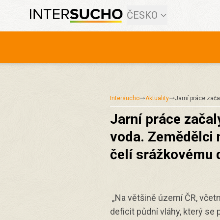
ČESKO
Intersucho
Aktuality
Jarní práce zača
Jarní práce začaly
voda. Zemědělci 
čelí srážkovému d
„Na většině území ČR, včet
deficit půdní vláhy, který s