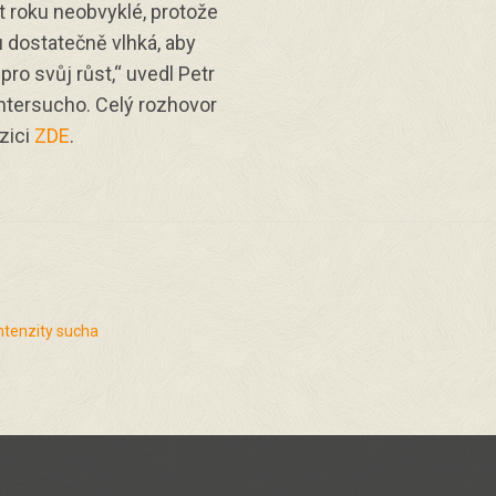
t roku neobvyklé, protože
u dostatečně vlhká, aby
pro svůj růst,“ uvedl Petr
Intersucho. Celý rozhovor
zici
ZDE
.
ntenzity sucha