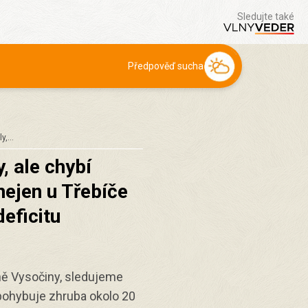
Sledujte také
Předpověď sucha
ly,…
, ale chybí
nejen u Třebíče
eficitu
ně Vysočiny, sledujeme
e pohybuje zhruba okolo 20