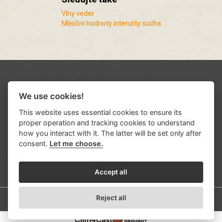
Vlny veder
Měsíční hodnoty intenzity sucha
We use cookies!
This website uses essential cookies to ensure its
proper operation and tracking cookies to understand
how you interact with it. The latter will be set only after
consent.
Let me choose.
Podporují nás a spolupracujeme s řadou
institucí a organizací
.
Accept all
Reject all
© 2026
Ústav výzkumu globální změny AV ČR, v.v.i.
Developed by
KREATURA.CZ