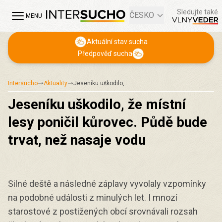
Sledujte také
ČESKO
MENU
Aktuální stav sucha
Předpověď sucha
Intersucho
Aktuality
Jeseníku uškodilo,…
Jeseníku uškodilo, že místní
lesy poničil kůrovec. Půdě bude
trvat, než nasaje vodu
Silné deště a následné záplavy vyvolaly vzpomínky
na podobné události z minulých let. I mnozí
starostové z postižených obcí srovnávali rozsah