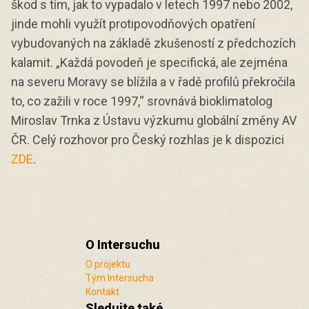
škod s tím, jak to vypadalo v letech 1997 nebo 2002,
jinde mohli využít protipovodňových opatření
vybudovaných na základě zkušeností z předchozích
kalamit. „Každá povodeň je specifická, ale zejména
na severu Moravy se blížila a v řadě profilů překročila
to, co zažili v roce 1997,“ srovnává bioklimatolog
Miroslav Trnka z Ústavu výzkumu globální změny AV
ČR. Celý rozhovor pro Český rozhlas je k dispozici
ZDE
.
O Intersuchu
O projektu
Tým Intersucha
Kontakt
Sledujte také