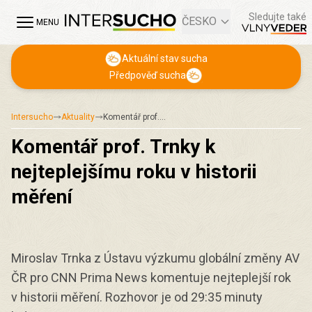
Sledujte také
ČESKO
MENU
Aktuální stav sucha
Předpověď sucha
Intersucho
Aktuality
Komentář prof.…
Komentář prof. Trnky k
nejteplejšímu roku v historii
měŕení
Miroslav Trnka z Ústavu výzkumu globální změny AV
ČR pro CNN Prima News komentuje nejteplejší rok
v historii měření. Rozhovor je od 29:35 minuty