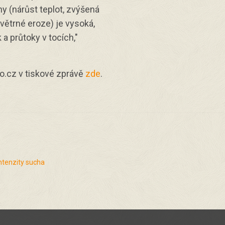
y (nárůst teplot, zvýšená
 větrné eroze) je vysoká,
a průtoky v tocích,"
o.cz v tiskové zprávě
zde
.
ntenzity sucha