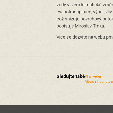
vody vlivem klimatické změn
evapotranspirace, výpar, vliv
což snižuje povrchový odtok 
popisuje Miroslav Trnka.
Více se dozvíte na webu pm
Sledujte také
Vlny veder
Měsíční hodnoty i