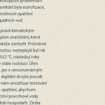
arůstajícím problémům.
etkání byla eutrofizace,
možnosti opatření
dpadních vod.
 právě klimatickým
pům znečištění, které
okáže zachytit. Průměrné
ostou: nejteplejší byl rok
,2 °C, následují roky
 stále rostoucí. Úhrn
ý, jen s nerovnoměrným
 digitální dvojče povodí
ka nám umožňuje testování
 opatření, abychom
žství povrchové vody
obí hospodařit. Ztráta