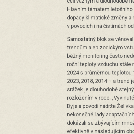
čelí vážným a dlouhodobě n
Hlavním tématem letošního s
dopady klimatické změny a 
v povodích i na čistírnách o
Samostatný blok se věnoval
trendům a epizodickým vstu
běžný monitoring často ned
roční teploty vzduchu stále r
2024 s průměrnou teplotou 10
2023, 2018, 2014 – a trend je
srážek je dlouhodobě stejn
rozložením v roce. „Vyvinuté
Dyje a povodí nádrže Želiv
nekonečné řady adaptačních
dokázali se zbývajícím mno
efektivně v následujícím obd