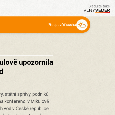
Sledujte také
Předpověď sucha
ulově upozornila
od
, státní správy, podniků
 na konferenci v Mikulově
ch vod v České republice