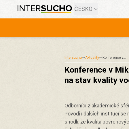
ČESKO
Intersucho
Aktuality
Konference v…
Konference v Mik
na stav kvality v
Odborníci z akademické sféry
Povodí i dalších institucí se
shodli, že kvalita povrchový