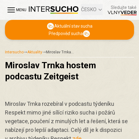
Sledujte také
ČESKO
MENU
Aktuální stav sucha
Předpověď sucha
Intersucho
Aktuality
Miroslav Trnka…
Miroslav Trnka hostem
podcastu Zeitgeist
Miroslav Trnka rozebíral v podcastu týdeníku
Respekt mimo jiné sílící riziko sucha i požárů
vegetace, poučení z minulých let a řešení, která se
nabízejí pro lepší adaptaci. Celý díl je k dispozici
v archivu týdeníku Respekt
zde
.