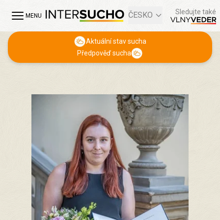
Sledujte také
ČESKO
MENU
Aktuální stav sucha
Předpověď sucha