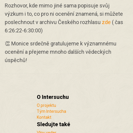
Rozhovor, kde mimo jiné sama popisuje svůj
výzkum i to, co pro ni ocenění znamená, si můžete
poslechnout v archivu Českého rozhlasu
zde
( čas
6:26:22-6:30:00)
👏 Monice srdečně gratulujeme k významnému
ocenění a přejeme mnoho dalších vědeckých
úspěchů!
O Intersuchu
O projektu
Tým Intersucha
Kontakt
Sledujte také
Vlny veder