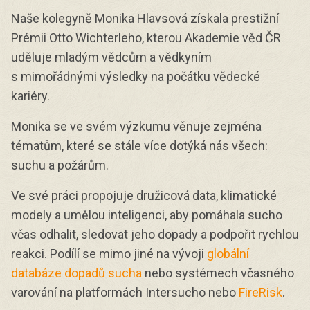
Naše kolegyně Monika Hlavsová získala prestižní
Prémii Otto Wichterleho, kterou Akademie věd ČR
uděluje mladým vědcům a vědkyním
s mimořádnými výsledky na počátku vědecké
kariéry.
Monika se ve svém výzkumu věnuje zejména
tématům, které se stále více dotýká nás všech:
suchu a požárům.
Ve své práci propojuje družicová data, klimatické
modely a umělou inteligenci, aby pomáhala sucho
včas odhalit, sledovat jeho dopady a podpořit rychlou
reakci. Podílí se mimo jiné na vývoji
globální
databáze dopadů sucha
nebo systémech včasného
varování na platformách Intersucho nebo
FireRisk
.