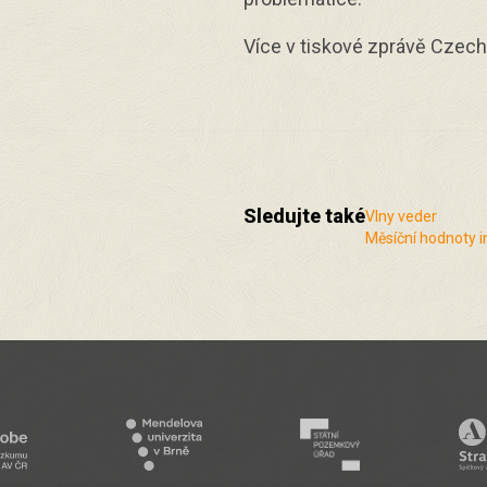
Více v tiskové zprávě Czec
Sledujte také
Vlny veder
Měsíční hodnoty i