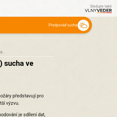
Sledujte také
Předpověď sucha
en)…
) sucha ve
požáry představují pro
tší výzvu.
odování je sdílení dat,