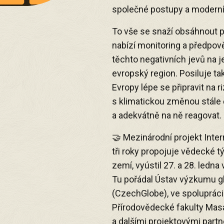
společné postupy a moderní
To vše se snaží obsáhnout p
nabízí monitoring a předpov
těchto negativních jevů na 
evropský region. Posiluje t
Evropy lépe se připravit na ri
s klimatickou změnou stále č
a adekvátně na ně reagovat.
🤝 Mezinárodní projekt Inter
tři roky propojuje vědecké
zemí, vyústil 27. a 28. ledn
Tu pořádal Ústav výzkumu glo
(CzechGlobe), ve spoluprác
Přírodovědecké fakulty Masa
a dalšími projektovými partn