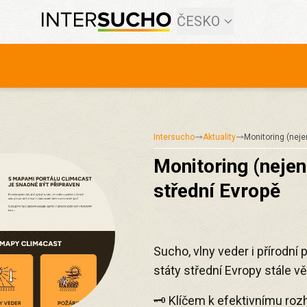
ČESKO
Intersucho
Aktuality
Monitoring (nej
Monitoring (nejen
střední Evropě
Sucho, vlny veder i přírodní 
státy střední Evropy stále vě
🗝️ Klíčem k efektivnímu rozh