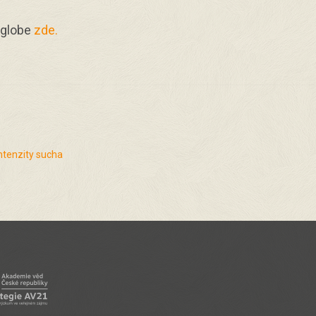
hglobe
zde.
ntenzity sucha