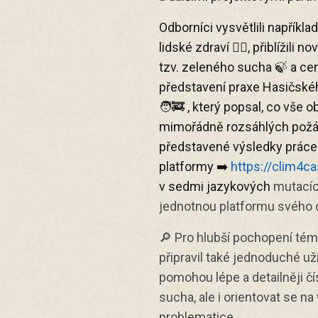
Odborníci vysvětlili například
lidské zdraví 🤷‍♂️, přiblížil
tzv. zeleného sucha 🍃 a c
představení praxe Hasičsk
🧑‍🚒 , který popsal, co vše
mimořádně rozsáhlých požár
představené výsledky prác
platformy ➡️
https://clim4ca
v sedmi jazykových
mutacíc
jednotnou platformu svého d
🔎 Pro hlubší pochopení tém
připravil také jednoduché u
pomohou lépe a detailněji čí
sucha, ale i orientovat se n
problematice.