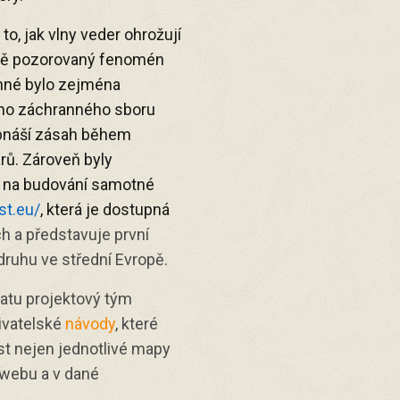
 to, jak vlny veder ohrožují
i nově pozorovaný fenomén
enné bylo zejména
ého záchranného sboru
 obnáší zásah během
ů. Zároveň byly
e na budování samotné
st.eu/
, která je dostupná
h a představuje první
ruhu ve střední Evropě.
atu projektový tým
živatelské
návody
, které
st nejen jednotlivé mapy
a webu a v dané