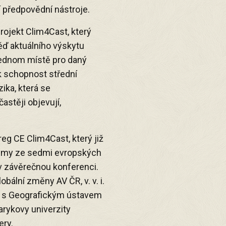
 předpovědní nástroje.
rojekt Clim4Cast, který
ěď aktuálního výskytu
jednom místě pro daný
ak schopnost střední
zika, která se
astěji objevují,
reg CE Clim4Cast, který již
 týmy ze sedmi evropských
a v závěrečnou konferenci.
bální změny AV ČR, v. v. i.
i s Geografickým ústavem
rykovy univerzity
ery.