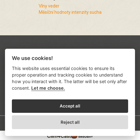
Vlny veder
Měsíční hodnoty intenzity sucha
We use cookies!
This website uses essential cookies to ensure its
proper operation and tracking cookies to understand
how you interact with it. The latter will be set only after
consent.
Let me choose.
Podporují nás a spolupracujeme s řadou
institucí a organizací
.
Accept all
Reject all
© 2026
Ústav výzkumu globální změny AV ČR, v.v.i.
Developed by
KREATURA.CZ