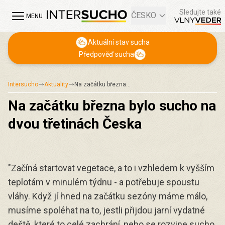
Sledujte také
ČESKO
MENU
Aktuální stav sucha
Předpověď sucha
Intersucho
Aktuality
Na začátku března…
Na začátku března bylo sucho na
dvou třetinách Česka
"Začíná startovat vegetace, a to i vzhledem k vyšším
teplotám v minulém týdnu - a potřebuje spoustu
vláhy. Když jí hned na začátku sezóny máme málo,
musíme spoléhat na to, jestli přijdou jarní vydatné
deště, které to celé zachrání, nebo se rozvine sucho