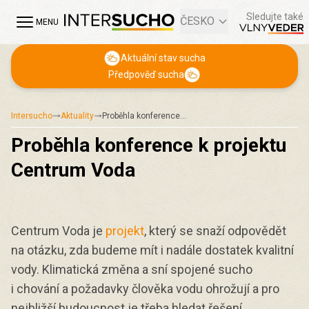
Sledujte také
ČESKO
MENU
Aktuální stav sucha
Předpověď sucha
Intersucho
Aktuality
Proběhla konference…
Proběhla konference k projektu
Centrum Voda
Centrum Voda je
projekt
, který se snaží odpovědět
na otázku, zda budeme mít i nadále dostatek kvalitní
vody. Klimatická změna a sní spojené sucho
i chování a požadavky člověka vodu ohrožují a pro
nejbližší budoucnost je třeba hledat řešení