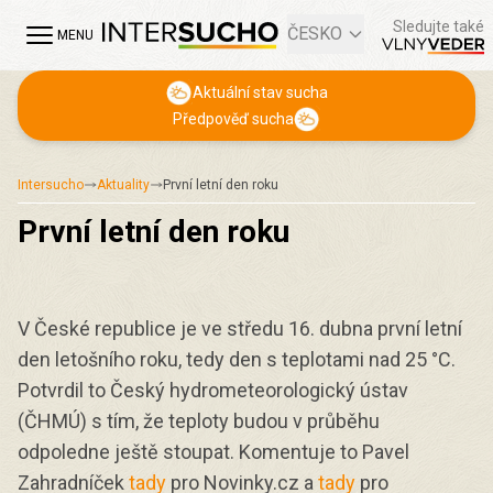
Sledujte také
ČESKO
MENU
Aktuální stav sucha
Předpověď sucha
Intersucho
Aktuality
První letní den roku
První letní den roku
V České republice je ve středu 16. dubna první letní
den letošního roku, tedy den s teplotami nad 25 °C.
Potvrdil to Český hydrometeorologický ústav
(ČHMÚ) s tím, že teploty budou v průběhu
odpoledne ještě stoupat. Komentuje to Pavel
Zahradníček
tady
pro Novinky.cz a
tady
pro