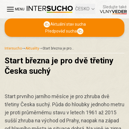
Sledujte také
ČESKO
MENU
Aktuální stav sucha
Předpověď sucha
Intersucho
Aktuality
Start března je pro…
Start března je pro dvě třetiny
Česka suchý
Start prvního jarního měsíce je pro zhruba dvě
třetiny Česka suchý. Půda do hloubky jednoho metru
je proti průměrnému stavu v letech 1961 až 2015
sušší zhruba na východ od Prahy, naopak na západ
od hlavního města je situace dobrá. Na vině je zima