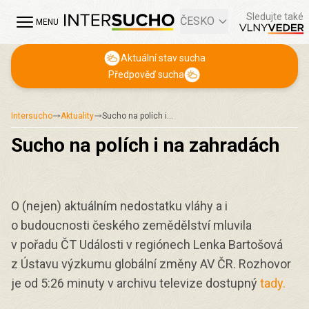
Sledujte také
ČESKO
MENU
Aktuální stav sucha
Předpověď sucha
Intersucho
Aktuality
Sucho na polích i…
Sucho na polích i na zahradách
O (nejen) aktuálním nedostatku vláhy a i
o budoucnosti českého zemědělství mluvila
v pořadu ČT Události v regiónech Lenka Bartošová
z Ústavu výzkumu globální změny AV ČR. Rozhovor
je od 5:26 minuty v archivu televize dostupný
tady.