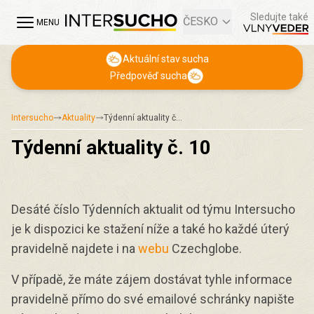
Sledujte také
ČESKO
MENU
Aktuální stav sucha
Předpověď sucha
Intersucho
Aktuality
Týdenní aktuality č…
Týdenní aktuality č. 10
Desáté číslo Týdenních aktualit od týmu Intersucho
je k dispozici ke stažení níže a také ho každé úterý
pravidelně najdete i na
webu
Czechglobe.
V případě, že máte zájem dostávat tyhle informace
pravidelně přímo do své emailové schránky napište