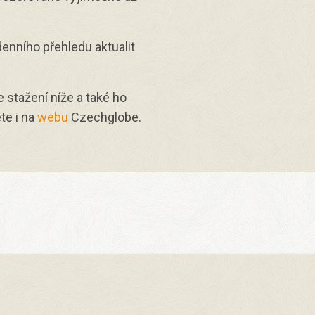
enního přehledu aktualit
e stažení níže a také ho
te i na
webu
Czechglobe.