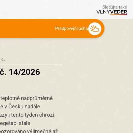
Sledujte také
Předpověď sucha
y č…
 č. 14/2026
i teplotně nadprůměrné
e v Česku nadále
azy i tento týden ohrozí
egetaci stále
 pozorováno výjimečné až