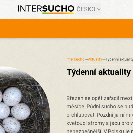
ČESKO
Intersucho
Aktuality
Týdenní aktualit
Týdenní aktuality
Březen se opět zařadil mez
měsíce. Půdní sucho se bud
prohlubovat. Pozdní jarní mr
kvetoucí stromy a jsou pro v
nebezpečnější. V Polsku je