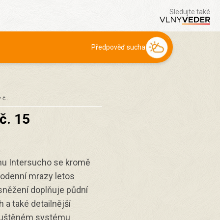
Sledujte také
Předpověď sucha
y č…
č. 15
ýmu Intersucho se kromě
elodenní mrazy letos
 sněžení doplňuje půdní
 a také detailnější
puštěném systému