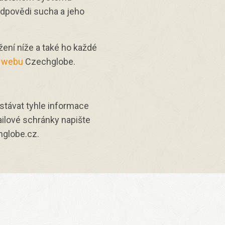
edpovědi sucha a jeho
žení níže a také ho každé
a
webu
Czechglobe.
stávat tyhle informace
ilové schránky napište
globe.cz.