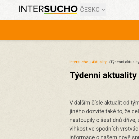
ČESKO
Intersucho
Aktuality
Týdenní aktualit
Týdenní aktuality 
V dalším čísle aktualit od t
jiného dozvíte také to, že c
nastoupily o šest dnů dříve,
vlhkost ve spodních vrstvách
informace o našem nově s