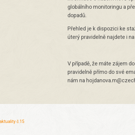
globálního monitoringu a př
dopadů.
Přehled je k dispozici ke sta
úterý pravidelně najdete i n
V případě, že máte zájem do
pravidelně přímo do své ema
nám na hojdanova.m@czech
ktuality č.15