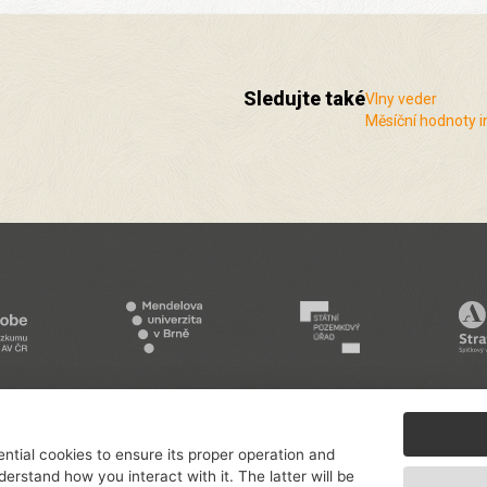
Sledujte také
Vlny veder
Měsíční hodnoty i
Podporují nás a spolupracujeme s řadou
institucí a organizací
.
ntial cookies to ensure its proper operation and
derstand how you interact with it. The latter will be