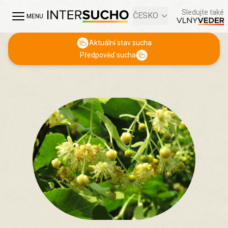
Sledujte také
ČESKO
MENU
Aktuální stav sucha
Předpověď sucha