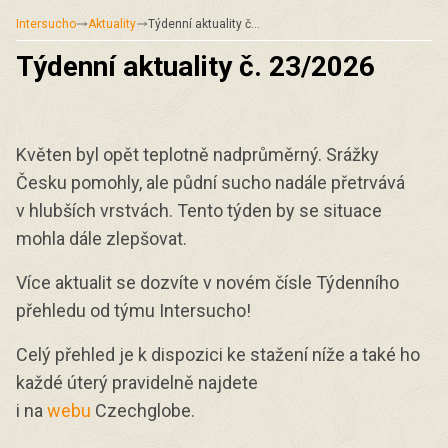
Intersucho
Aktuality
Týdenní aktuality č…
Týdenní aktuality č. 23/2026
Květen byl opět teplotně nadprůměrný. Srážky
Česku pomohly, ale půdní sucho nadále přetrvává
v hlubších vrstvách. Tento týden by se situace
mohla dále zlepšovat.
Více aktualit se dozvíte v novém čísle Týdenního
přehledu od týmu Intersucho!
Celý přehled je k dispozici ke stažení níže a také ho
každé úterý pravidelně najdete
i na
webu
Czechglobe.